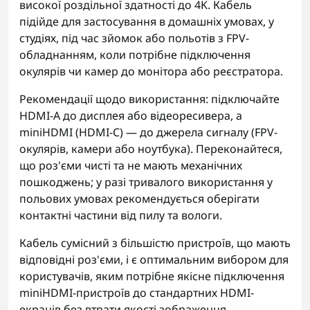
високої роздільної здатності до 4K. Кабель
підійде для застосування в домашніх умовах, у
студіях, під час зйомок або польотів з FPV-
обладнанням, коли потрібне підключення
окулярів чи камер до монітора або реєстратора.
Рекомендації щодо використання: підключайте
HDMI-A до дисплея або відеоресивера, а
miniHDMI (HDMI-C) — до джерела сигналу (FPV-
окулярів, камери або ноутбука). Переконайтеся,
що роз'єми чисті та не мають механічних
пошкоджень; у разі тривалого використання у
польових умовах рекомендується оберігати
контактні частини від пилу та вологи.
Кабель сумісний з більшістю пристроїв, що мають
відповідні роз'єми, і є оптимальним вибором для
користувачів, яким потрібне якісне підключення
miniHDMI-пристроїв до стандартних HDMI-
екранів без втрати якості зображення.