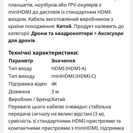
планшетів, ноутбуків або FPV-окулярів з
miniHDMI до дисплеїв із стандартним HDMI-
входом. Кабель виготовлений виробником з
країни походження:
Китай
. Продукт належить до
категорії:
Дрони та квадрокоптери > Аксесуари
для дронів
.
Технічні характеристики:
Параметр
Значення
Тип входу
HDMI (HDMI-A)
Тип виходу
miniHDMI (HDMI-C)
Підтримка відео
4K
Довжина
3 м
Виробник / Бренд
Китай
Переваги цього кабелю очевидні: стабільна
передача сигналу на великі відстані (3 м),
сумісність зі стандартними HDMI-пристроями та
компактними пристроями з miniHDMI, підтримка