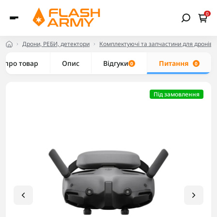
0
Дрони, РЕБИ, детектори
Комплектуючі та запчастини для дронів
е про товар
Опис
Відгуки
Питання
0
0
Під замовлення