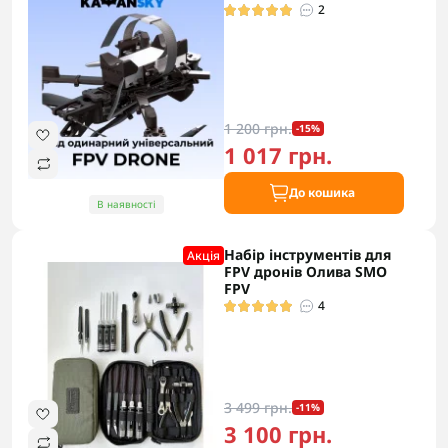
2
1 200 грн.
-15%
1 017 грн.
До кошика
В наявності
Набір інструментів для
Акцiя
FPV дронів Олива SMO
FPV
4
3 499 грн.
-11%
3 100 грн.