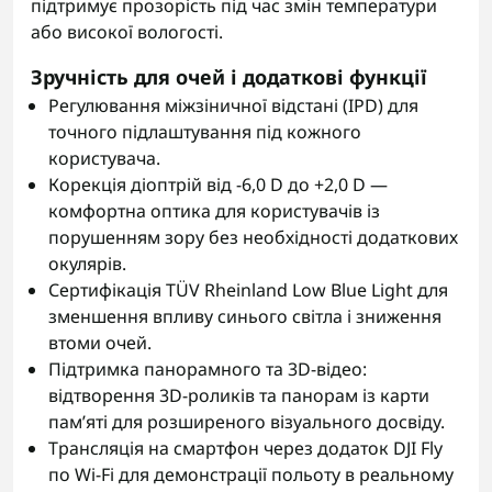
підтримує прозорість під час змін температури
або високої вологості.
Зручність для очей і додаткові функції
Регулювання міжзіничної відстані (IPD) для
точного підлаштування під кожного
користувача.
Корекція діоптрій від -6,0 D до +2,0 D —
комфортна оптика для користувачів із
порушенням зору без необхідності додаткових
окулярів.
Сертифікація TÜV Rheinland Low Blue Light для
зменшення впливу синього світла і зниження
втоми очей.
Підтримка панорамного та 3D-відео:
відтворення 3D-роликів та панорам із карти
памʼяті для розширеного візуального досвіду.
Трансляція на смартфон через додаток DJI Fly
по Wi-Fi для демонстрації польоту в реальному