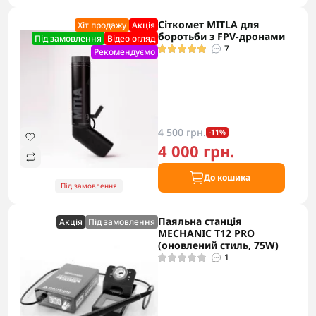
Сіткомет MITLA для
Хіт продажу
Акцiя
боротьби з FPV-дронами
Під замовлення
Відео огляд
7
Рекомендуємо
4 500 грн.
-11%
4 000 грн.
До кошика
Під замовлення
Паяльна станція
Акцiя
Під замовлення
MECHANIC T12 PRO
(оновлений стиль, 75W)
1