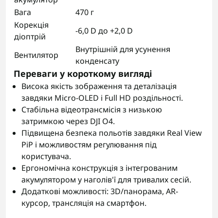
Вага
470 г
Корекція
-6,0 D до +2,0 D
діоптрій
Внутрішній для усунення
Вентилятор
конденсату
Переваги у короткому вигляді
Висока якість зображення та деталізація
завдяки Micro-OLED і Full HD роздільності.
Стабільна відеотрансмісія з низькою
затримкою через DJI O4.
Підвищена безпека польотів завдяки Real View
PiP і можливостям регулювання під
користувача.
Ергономічна конструкція з інтегрованим
акумулятором у наголів'ї для тривалих сесій.
Додаткові можливості: 3D/панорама, AR-
курсор, трансляція на смартфон.