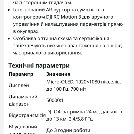
часі стороннім глядачам.
Інтегрований AR-курсор та сумісність з
контролером DJI RC Motion 3 для зручного
управління й налаштування параметрів прямо
в окулярах.
Особлива оптична схема та сертифікація
забезпечують низьке навантаження на очі під
час тривалого використання.
Технічні параметри
Параметр
Значення
Micro-OLED, 1920×1080 пікселів,
Дисплей
до 100 Гц, 700 ніт
Динамічний
50000:1
діапазон
DJI O4, затримка 24 мс, дальність
Відеотрансмісія
до 13 км, 2,4/5,8 ГГц
Вбудований
До 3 годин роботи
акумулятор