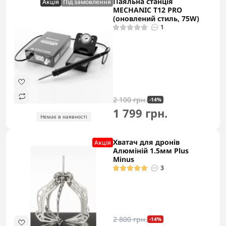
Паяльна станція
Акцiя
Під замовлення
MECHANIC T12 PRO
(оновлений стиль, 75W)
1
2 100 грн.
-14%
1 799 грн.
Немає в наявності
Хватач для дронів
Акцiя
Алюміній 1.5мм Plus
Minus
3
2 800 грн.
-14%