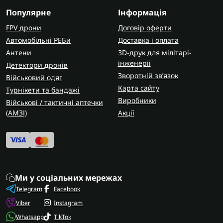
Популярне
Інформація
FPV дрони
Договір оферти
Автомобільні РЕБи
Доставка і оплата
Антени
3D-друк для мілітарі-
інженерії
Детектори дронів
Зворотній зв’язок
Військовий одяг
Карта сайту
Турнікети та бандажі
Виробники
Військові / тактичні аптечки
(AMЗІ)
Акції
Ми у соціальних мережах
Telegram
Facebook
Viber
Instagram
Whatsapp
TikTok