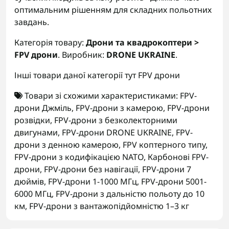
оптимальним рішенням для складних польотних
завдань.
Категорія товару:
Дрони та квадрокоптери >
FPV дрони
. Виробник:
DRONE UKRAINE
.
Інші товари даної категорії тут
FPV дрони
Товари зі схожими характеристиками:
FPV-
дрони Джміль
,
FPV-дрони з камерою
,
FPV-дрони
розвідки
,
FPV-дрони з безколекторними
двигунами
,
FPV-дрони DRONE UKRAINE
,
FPV-
дрони з денною камерою
,
FPV коптерного типу
,
FPV-дрони з кодифікацією NATO
,
Карбонові FPV-
дрони
,
FPV-дрони без навігації
,
FPV-дрони 7
дюймів
,
FPV-дрони 1-1000 МГц
,
FPV-дрони 5001-
6000 МГц
,
FPV-дрони з дальністю польоту до 10
км
,
FPV-дрони з вантажопідйомністю 1–3 кг