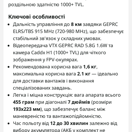
роздільною здатністю 1000+ TVL.
Ключові особливості
Дальність управління до
8 км
завдяки GEPRC
ELRS/TBS 915 MHz (720-980 MHz), що забезпечує
стабільний зв'язок у складних умовах.
Відеопередача VTX GEPRC RAD 5.8G 1.6W та
камера Caddx H1 (1000+ TVL) для чіткого
зображення у FPV-окулярах.
Рекомендована корисна вага
1,6 кг
,
максимальна корисна вага
2.1 кг
— ідеально
для доставки вантажів і виконання
спеціалізованих завдань.
Легка і міцна конструкція: вага апарата всього
455 грам
при діагоналі
7 дюймів
(розміри
193х223 мм
), що забезпечує баланс між
маневреністю та вантажопідйомністю.
Час польоту від
12 до 30 хвилин
залежно від
вибору акумулятора (АКБ у комплект не