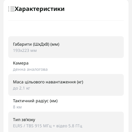
Характеристики
Габарити (ШxДxВ) (мм)
193x223 мм
Камера
денна аналогова
Маса цільового навантаження (кг)
до 2.1 кг
Тактичний радіус (км)
8 км
Тип звʼязку
ELRS / TBS 915 МГц + відео 5.8 ГГц