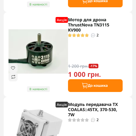
До кошика
В наявності
Мотор для дрона
Акцiя
ThrustNova TN3115
KV900
2
1 200 грн.
-17%
1 000 грн.
До кошика
В наявності
Модуль передавача TX
Акцiя
COALAS::45TX, 370-530,
7W
2