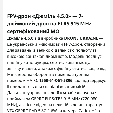
FPV-дрон «Джміль 4.5.0» — 7-
дюймовий дрон на ELRS 915 MHz,
сертифікований МО
Джміль 4.5.0
від виробника
DRONE UKRAINE
—
це український 7-дюймовий FPV-дрон, створений
для завдань із великою дальністю польоту та
високою вантажопідйомністю. Модель поєднує
надійну конструкцію, сертифіковані модулі
зв'язку й відео, а також офіційну сертифікацію від
Міністерства оборони з номенклатурним
номером НАТО:
1550-61-061-5896
, що підтверджує
її придатність для спеціалізованих місій.
Дальність управління до
8 км
забезпечується
приймачем GEPRC ELRS/TBS 915 MHz (720-980
MHz), а якісне відео на великій відстані гарантує
VTX GEPRC RAD 5.8G 1.6W та камера Caddx H1 з