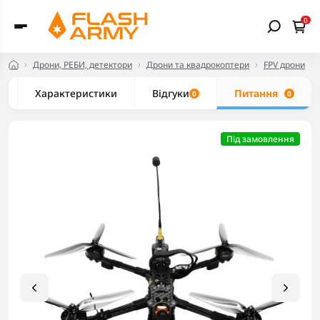
0
Дрони, РЕБИ, детектори
Дрони та квадрокоптери
FPV дрони
Характеристики
Відгуки
Питання
0
0
Під замовлення