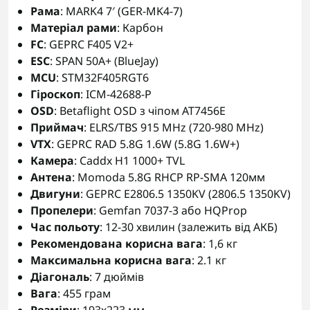
Рама
: MARK4 7′ (GER-MK4-7)
Матеріал рами
: Карбон
FC
: GEPRC F405 V2+
ESC
: SPAN 50A+ (BlueJay)
MCU
: STM32F405RGT6
Гіроскоп
: ICM-42688-P
OSD
: Betaflight OSD з чіпом AT7456E
Приймач
: ELRS/TBS 915 MHz (720-980 MHz)
VTX
: GEPRC RAD 5.8G 1.6W (5.8G 1.6W+)
Камера
: Caddx H1 1000+ TVL
Антена
: Momoda 5.8G RHCP RP-SMA 120мм
Двигуни
: GEPRC E2806.5 1350KV (2806.5 1350KV)
Пропелери
: Gemfan 7037-3 або HQProp
Час польоту
: 12-30 хвилин (залежить від АКБ)
Рекомендована корисна вага
: 1,6 кг
Максимальна корисна вага
: 2.1 кг
Діагональ
: 7 дюймів
Вага
: 455 грам