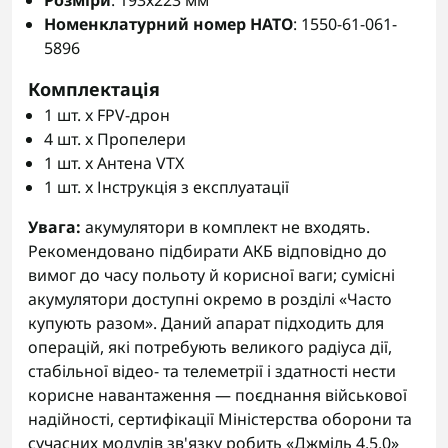
Розміри
: 193х223 мм
Номенклатурний номер НАТО
: 1550-61-061-
5896
Комплектація
1 шт. x FPV-дрон
4 шт. x Пропелери
1 шт. x Антена VTX
1 шт. x Інструкція з експлуатації
Увага:
акумулятори в комплект не входять.
Рекомендовано підбирати АКБ відповідно до
вимог до часу польоту й корисної ваги; сумісні
акумулятори доступні окремо в розділі «Часто
купують разом». Даний апарат підходить для
операцій, які потребують великого радіуса дії,
стабільної відео- та телеметрії і здатності нести
корисне навантаження — поєднання військової
надійності, сертифікації Міністерства оборони та
сучасних модулів зв'язку робить «Джміль 4.5.0»