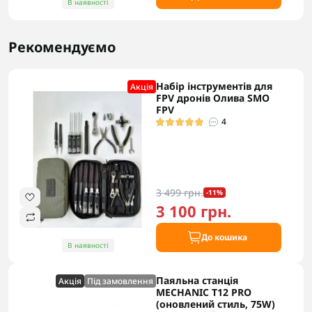
В наявності
Рекомендуємо
Набір інструментів для
Акцiя
FPV дронів Олива SMO
FPV
4
3 499 грн.
-11%
3 100 грн.
До кошика
В наявності
Паяльна станція
Акцiя
Під замовлення
MECHANIC T12 PRO
(оновлений стиль, 75W)