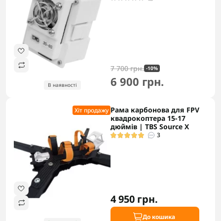
7 700 грн.
-10%
6 900 грн.
В наявності
Рама карбонова для FPV
Хіт продажу
квадрокоптера 15-17
дюймів | TBS Source X
3
4 950 грн.
До кошика