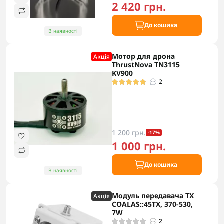
2 420 грн.
До кошика
В наявності
Мотор для дрона
Акцiя
ThrustNova TN3115
KV900
2
1 200 грн.
-17%
1 000 грн.
До кошика
В наявності
Модуль передавача TX
Акцiя
COALAS::45TX, 370-530,
7W
2