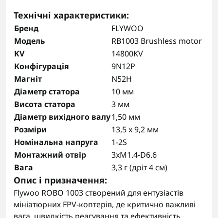
Технічні характеристики
:
Бренд
FLYWOO
Модель
RB1003 Brushless motor
KV
14800KV
Конфігурація
9N12P
Магніт
N52H
Діаметр статора
10 мм
Висота статора
3 мм
Діаметр вихідного валу
1,50 мм
Розміри
13,5 x 9,2 мм
Номінальна напруга
1-2S
Монтажний отвір
3xM1.4-D6.6
Вага
3,3 г (дріт 4 см)
Опис і призначення
:
Flywoo ROBO 1003 створений для ентузіастів
мініатюрних FPV-коптерів, де критично важливі
вага, швидкість реагування та ефективність.