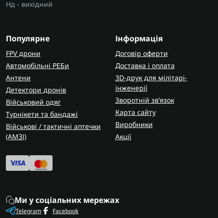
Нд - вихідний
Популярне
Інформація
FPV дрони
Договір оферти
Автомобільні РЕБи
Доставка і оплата
Антени
3D-друк для мілітарі-
інженерії
Детектори дронів
Зворотній зв’язок
Військовий одяг
Карта сайту
Турнікети та бандажі
Виробники
Військові / тактичні аптечки
(AMЗІ)
Акції
Ми у соціальних мережах
Telegram
Facebook