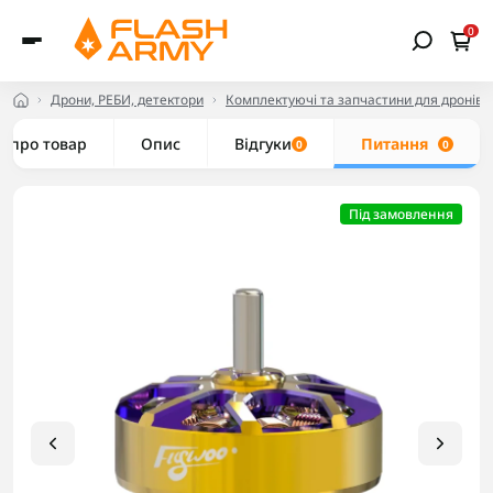
0
Дрони, РЕБИ, детектори
Комплектуючі та запчастини для дронів
е про товар
Опис
Відгуки
Питання
0
0
Під замовлення