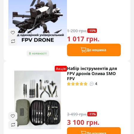
1 200 грн.
-15%
1 017 грн.
До кошика
В наявності
Набір інструментів для
Акцiя
FPV дронів Олива SMO
FPV
4
3 499 грн.
-11%
3 100 грн.
До кошика