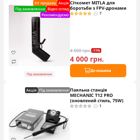
Сіткомет MITLA для
Хіт продажу
Акцiя
боротьби з FPV-дронами
Під замовлення
Відео огляд
7
Рекомендуємо
4 500 грн.
-11%
4 000 грн.
До кошика
Під замовлення
Паяльна станція
Акцiя
Під замовлення
MECHANIC T12 PRO
(оновлений стиль, 75W)
1