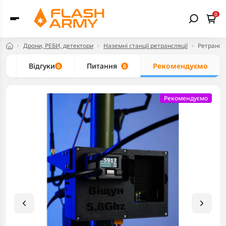
0
Дрони, РЕБИ, детектори
Наземні станції ретрансляції
Ретрансл
и
Відгуки
Питання
Рекомендуємо
0
0
Рекомендуємо