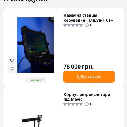
Наземна станція
керування «Віщун-НС1»
0
78 000 грн.
До кошика
В наявності
Корпус ретранслятора
під Mavic
0