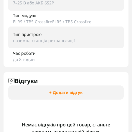
7–25 В або АКБ 6S2P
Тип модуля
ELRS / TBS CrossfireELRS / TBS Crossfire
Тип пристрою
наземна станція ретрансляції
Час роботи
до 8 годин
Відгуки
+ Додати відгук
Немає відгуків про цей товар, станьте
першим, залиште свій відгук.