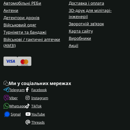
Автомобільні РЕБи
Доставка і оплата
Антени
3D-друк для мілітарі-
інженерії
Детектори дронів
Зворотній зв’язок
Військовий одяг
Карта сайту
Турнікети та бандажі
Виробники
Військові / тактичні аптечки
(AMЗІ)
Акції
Ми у соціальних мережах
Telegram
Facebook
Viber
Instagram
Whatsapp
TikTok
Signal
YouTube
Threads