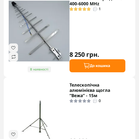
400-6000 MHz
1
8 250 грн.
До кошика
В наявності
Телескопічна
алюмінієва щогла
“Вежа” - 15м
0