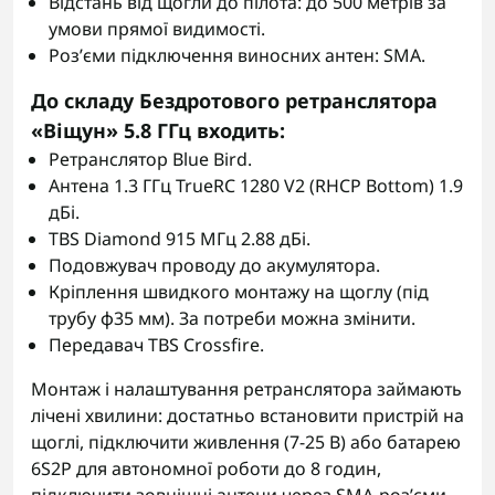
Відстань від щогли до пілота: до 500 метрів за
умови прямої видимості.
Роз’єми підключення виносних антен: SMA.
До складу Бездротового ретранслятора
«Віщун» 5.8 ГГц входить:
Ретранслятор Blue Bird.
Антена 1.3 ГГц TrueRC 1280 V2 (RHCP Bottom) 1.9
дБі.
TBS Diamond 915 МГц 2.88 дБі.
Подовжувач проводу до акумулятора.
Кріплення швидкого монтажу на щоглу (під
трубу ф35 мм). За потреби можна змінити.
Передавач TBS Crossfire.
Монтаж і налаштування ретранслятора займають
лічені хвилини: достатньо встановити пристрій на
щоглі, підключити живлення (7-25 В) або батарею
6S2P для автономної роботи до 8 годин,