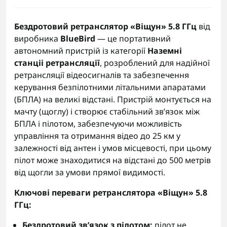
Бездротовий ретранслятор «Віщун» 5.8 ГГц
від
виробника
BlueBird
— це портативний
автономний пристрій із категорії
Наземні
станціі ретрансляції
, розроблений для надійної
ретрансляції відеосигналів та забезпечення
керування безпілотними літальними апаратами
(БПЛА) на великі відстані. Пристрій монтується на
мачту (щоглу) і створює стабільний зв’язок між
БПЛА і пілотом, забезпечуючи можливість
управління та отримання відео до 25 км у
залежності від антен і умов місцевості, при цьому
пілот може знаходитися на відстані до 500 метрів
від щогли за умови прямої видимості.
Ключові переваги ретранслятора «Віщун» 5.8
ГГц:
Бездротовий зв’язок з пілотом:
пілот не