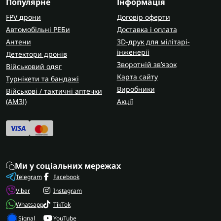
Популярне
Інформація
FPV дрони
Договір оферти
Автомобільні РЕБи
Доставка і оплата
Антени
3D-друк для мілітарі-
інженерії
Детектори дронів
Зворотній зв’язок
Військовий одяг
Карта сайту
Турнікети та бандажі
Виробники
Військові / тактичні аптечки
(AMЗІ)
Акції
Ми у соціальних мережах
Telegram
Facebook
Viber
Instagram
Whatsapp
TikTok
Signal
YouTube