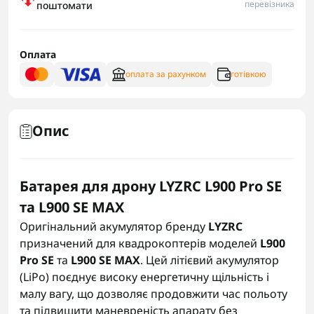
перевізника
поштомати
Оплата
оплата за рахунком
готівкою
Опис
Батарея для дрону LYZRC L900 Pro SE
та L900 SE MAX
Оригінальний акумулятор бренду
LYZRC
призначений для квадрокоптерів моделей
L900
Pro SE
та
L900 SE MAX
. Цей літієвий акумулятор
(LiPo) поєднує високу енергетичну щільність і
малу вагу, що дозволяє продовжити час польоту
та підвищити маневреність апарату без