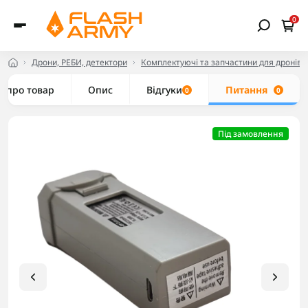
0
Дрони, РЕБИ, детектори
Комплектуючі та запчастини для дронів
е про товар
Опис
Відгуки
Питання
0
0
Під замовлення