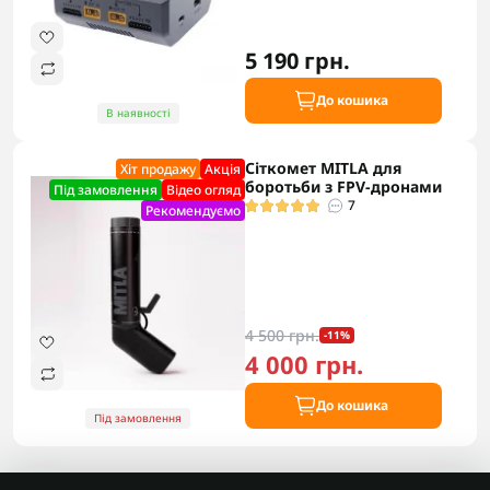
5 190 грн.
До кошика
В наявності
Сіткомет MITLA для
Хіт продажу
Акцiя
боротьби з FPV-дронами
Під замовлення
Відео огляд
7
Рекомендуємо
4 500 грн.
-11%
4 000 грн.
До кошика
Під замовлення