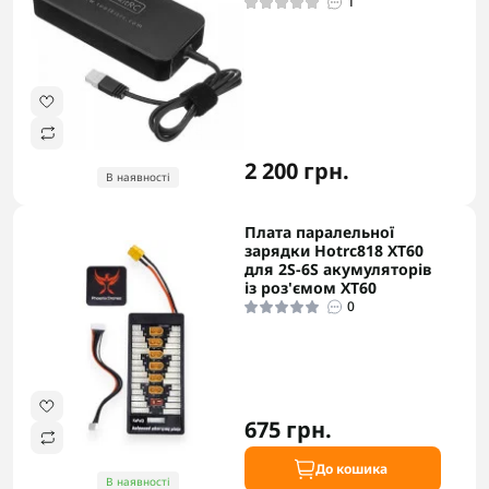
1
2 200 грн.
В наявності
Плата паралельної
зарядки Hotrc818 XT60
для 2S-6S акумуляторів
із роз'ємом XT60
0
675 грн.
До кошика
В наявності