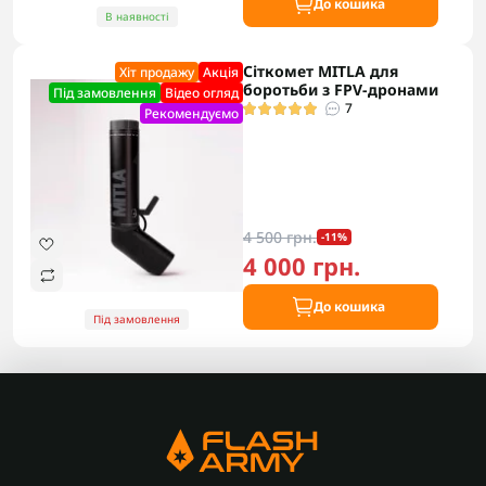
До кошика
В наявності
Сіткомет MITLA для
Хіт продажу
Акцiя
боротьби з FPV-дронами
Під замовлення
Відео огляд
7
Рекомендуємо
4 500 грн.
-11%
4 000 грн.
До кошика
Під замовлення