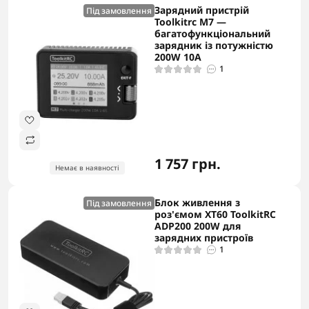
Зарядний пристрій
Під замовлення
Toolkitrc M7 —
багатофункціональний
зарядник із потужністю
200W 10A
1
1 757 грн.
Немає в наявності
Блок живлення з
Під замовлення
роз'ємом ХТ60 ToolkitRC
ADP200 200W для
зарядних пристроїв
1