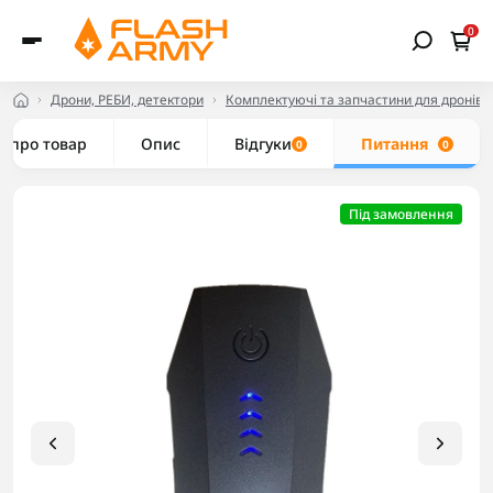
0
Дрони, РЕБИ, детектори
Комплектуючі та запчастини для дронів
е про товар
Опис
Відгуки
Питання
0
0
Під замовлення