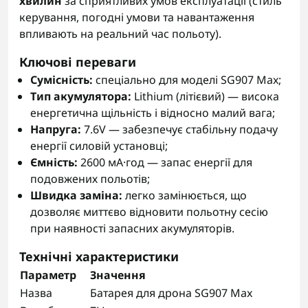
хвилин
за сприятливих умов експлуатації (стиль
керування, погодні умови та навантаження
впливають на реальний час польоту).
Ключові переваги
Сумісність:
спеціально для моделі SG907 Max;
Тип акумулятора:
Lithium (літієвий) — висока
енергетична щільність і відносно малий вага;
Напруга:
7.6V — забезпечує стабільну подачу
енергії силовій установці;
Ємність:
2600 мА·год — запас енергії для
подовжених польотів;
Швидка заміна:
легко замінюється, що
дозволяє миттєво відновити польотну сесію
при наявності запасних акумуляторів.
Технічні характеристики
Параметр
Значення
Назва
Батарея для дрона SG907 Max