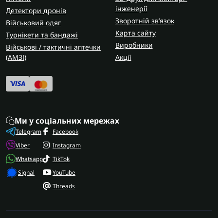
інженерії
Детектори дронів
Зворотній зв’язок
Військовий одяг
Карта сайту
Турнікети та бандажі
Виробники
Військові / тактичні аптечки
(AMЗІ)
Акції
Ми у соціальних мережах
Telegram
Facebook
Viber
Instagram
Whatsapp
TikTok
Signal
YouTube
Threads