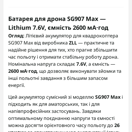
Батарея для дрона SG907 Max —
Lithium 7.6V, ємність 2600 мА·год
Огляд:
Літієвий акумулятор для квадрокоптера
SG907 Max від виробника
ZLL
— практичне та
надійне рішення для тих, хто прагне збільшити
час польоту і отримати стабільну роботу дрона.
Номінальна напруга складає
7.6V
, а ємність —
2600 мА·год
, що дозволяє виконувати зйомки та
інші польотні завдання з більшим запасом
енергії.
Цей акумулятор сумісний зі моделлю
SG907 Max
і
підходить як для аматорських, так і для
напівпрофесійних застосувань. Завдяки
оптимальному поєднанню напруги та ємності
можна досягти орієнтовного часу польоту до
26