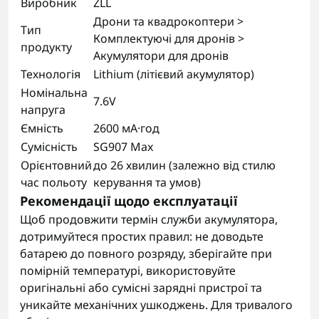
Виробник
ZLL
Дрони та квадрокоптери >
Тип
Комплектуючі для дронів >
продукту
Акумулятори для дронів
Технологія
Lithium (літієвий акумулятор)
Номінальна
7.6V
напруга
Ємність
2600 мА·год
Сумісність
SG907 Max
Орієнтовний
до 26 хвилин (залежно від стилю
час польоту
керування та умов)
Рекомендації щодо експлуатації
Щоб продовжити термін служби акумулятора,
дотримуйтеся простих правил: не доводьте
батарею до повного розряду, зберігайте при
помірній температурі, використовуйте
оригінальні або сумісні зарядні пристрої та
уникайте механічних ушкоджень. Для тривалого