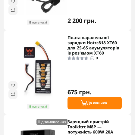
2 200 грн.
В наявності
Плата паралельної
зарядки Hotrc818 XT60
для 2S-6S акумуляторів
із роз'ємом XT60
0
675 грн.
До кошика
В наявності
Зарядний пристрій
Під замовлення
Toolkitrc M8P —
потужність 600W 20A