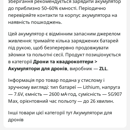
зберігання рекомендується зарядити акумулятор
до приблизно 50–60% ємності. Періодично
перевіряйте контакти та корпус акумулятора на
наявність пошкоджень.
Цей акумулятор є відмінним запасним джерелом
живлення: тримайте кілька заряджених батарей
під рукою, щоб безперервно продовжувати
зйомки та польотні сесії. Продукт позиціонується
в категорії
Дрони та квадрокоптери >
Акумулятори для дронів
, виробник —
ZLL
.
Інформація про товар подана у стислому і
зручному вигляді: тип батареї — Lithium, напруга
— 7.6V, ємність — 2600 мА·год, сумісність — SG907
Max, орієнтовний час польоту — до 26 хвилин.
Інші товари цієї категорії тут
Акумулятори для
дронів