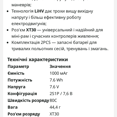
маневрів;
Технологія
LiHV
дає трохи вищу вихідну
напругу і більш ефективну роботу
електродвигунів;
Роз'єм
XT30
— універсальний і надійний для
міні-рам і сучасних контролерів живлення;
Комплектація 2PCS — запасні батареї для
тривалих польотних сесій, тренувань і змагань.
Технічні характеристики
Параметр
Значення
Ємність
1000 мАг
Потужність
7.6 Wh
Напруга
7.6 V
Конфігурація
2S1P / 7,6 В
Швидкість розряду
80C
Вага
44,4 г
Роз'єм розряду
XT30