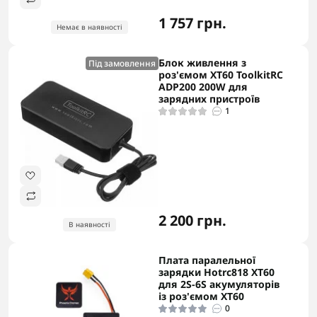
1 757 грн.
Немає в наявності
Блок живлення з
Під замовлення
роз'ємом ХТ60 ToolkitRC
ADP200 200W для
зарядних пристроїв
1
2 200 грн.
В наявності
Плата паралельної
зарядки Hotrc818 XT60
для 2S-6S акумуляторів
із роз'ємом XT60
0