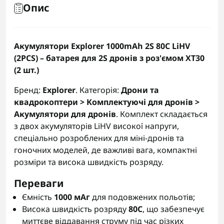
Опис
Акумулятори Explorer 1000mAh 2S 80C LiHV
(2PCS) – батарея для 2S дронів з роз'ємом XT30
(2 шт.)
Бренд:
Explorer
. Категорія:
Дрони та
квадрокоптери > Комплектуючі для дронів >
Акумулятори для дронів
. Комплект складається
з двох акумуляторів LiHV високої напруги,
спеціально розроблених для міні-дронів та
гоночних моделей, де важливі вага, компактні
розміри та висока швидкість розряду.
Переваги
Ємність
1000 мАг
для подовжених польотів;
Висока швидкість розряду
80C
, що забезпечує
миттєве віддавання струму під час різких