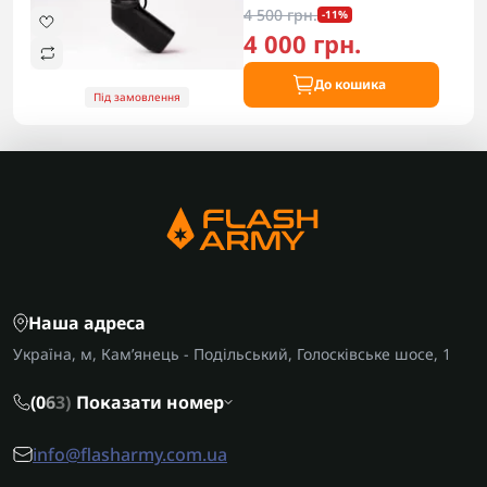
4 500 грн.
-11%
4 000 грн.
До кошика
Під замовлення
Наша адреса
Україна, м, Кам’янець - Подільський, Голосківське шосе, 1
(0
6
3)
Показати номер
info@flasharmy.com.ua