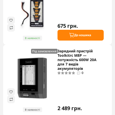
675 грн.
До кошика
В наявності
Зарядний пристрій
Під замовлення
Toolkitrc M8P —
потужність 600W 20A
для 7 видів
акумуляторів
0
2 489 грн.
В наявності