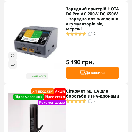
Зарядний пристрій HOTA
D6 Pro AC 200W DC 650W
– зарядка для живлення
акумуляторів від
мережі
2
5 190 грн.
До кошика
В наявності
Сіткомет MITLA для
Хіт продажу
Акцiя
боротьби з FPV-дронами
Під замовлення
Відео огляд
7
Рекомендуємо