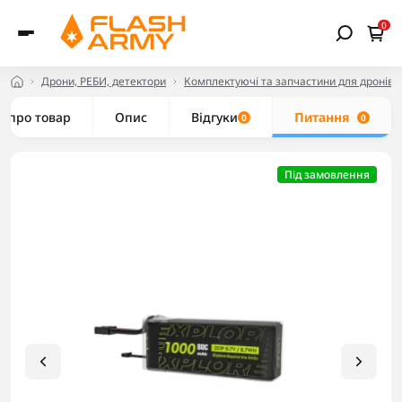
0
Дрони, РЕБИ, детектори
Комплектуючі та запчастини для дронів
е про товар
Опис
Відгуки
Питання
0
0
Під замовлення