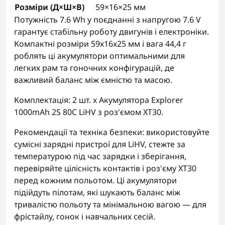
Розміри (Д×Ш×В)
59×16×25 мм
Потужність 7.6 Wh у поєднанні з напругою 7.6 V
гарантує стабільну роботу двигунів і електроніки.
Компактні розміри 59x16x25 мм і вага 44,4 г
роблять ці акумулятори оптимальними для
легких рам та гоночних конфігурацій, де
важливий баланс між ємністю та масою.
Комплектація: 2 шт. x Акумулятора Explorer
1000mAh 2S 80C LiHV з роз'ємом XT30.
Рекомендації та техніка безпеки: використовуйте
сумісні зарядні пристрої для LiHV, стежте за
температурою під час зарядки і зберігання,
перевіряйте цілісність контактів і роз'єму XT30
перед кожним польотом. Ці акумулятори
підійдуть пілотам, які шукають баланс між
тривалістю польоту та мінімальною вагою — для
фрістайлу, гонок і навчальних сесій.