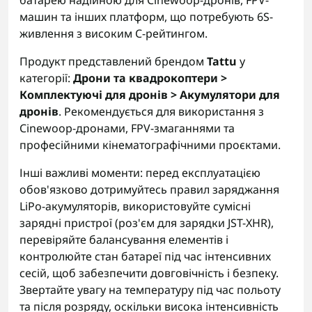
батарею надійною для Cinewoop-дронів, FPV-
машин та інших платформ, що потребують 6S-
живлення з високим C-рейтингом.
Продукт представлений брендом
Tattu
у
категорії:
Дрони та квадрокоптери >
Комплектуючі для дронів > Акумулятори для
дронів
. Рекомендується для використання з
Cinewoop-дронами, FPV-змаганнями та
професійними кінематографічними проєктами.
Інші важливі моменти: перед експлуатацією
обов'язково дотримуйтесь правил заряджання
LiPo-акумуляторів, використовуйте сумісні
зарядні пристрої (роз'єм для зарядки JST-XHR),
перевіряйте балансування елементів і
контролюйте стан батареї під час інтенсивних
сесій, щоб забезпечити довговічність і безпеку.
Звертайте увагу на температуру під час польоту
та після розряду, оскільки висока інтенсивність