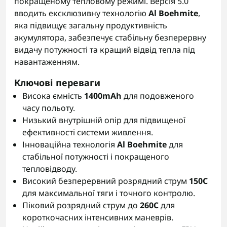
покращеному тепловому режимі. Версія 5.0
вводить ексклюзивну технологію
Al Boehmite
,
яка підвищує загальну продуктивність
акумулятора, забезпечує стабільну безперервну
видачу потужності та кращий відвід тепла під
навантаженням.
Ключові переваги
Висока ємність
1400mAh
для подовженого
часу польоту.
Низький внутрішній опір для підвищеної
ефективності системи живлення.
Інноваційна технологія
Al Boehmite
для
стабільної потужності і покращеного
тепловідводу.
Високий безперервний розрядний струм
150C
для максимальної тяги і точного контролю.
Піковий розрядний струм до
260C
для
короткочасних інтенсивних маневрів.