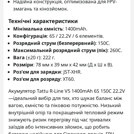
Надійна конструкція, оптимізована для FPV-
змагань та кінозйомок.
Технічні характеристики
Мінімальна ємність
: 1400mAh.
Конфігурація
: 6S / 22.2V / 6 елементів.
Розрядний струм (безперервний)
: 150C.
Максимальний розрядний струм (пік)
: 260C.
Вага
(±20 г): 222 г.
Розміри
: 78 мм x 39 мм x 42 мм (Д х Ш х В).
Роз'єм для зарядки
: JST-XHR.
Роз'єм для розряду
: XT60.
Акумулятор Tattu R-Line V5 1400mAh 6S 150C 22.2V
—ідеальний вибір для тих, хто шукає баланс між
вагою, ємністю та піковою потужністю. Низький
внутрішній опір та покращений тепловий режим
знижують ризик перегріву під час тривалих
заїздів або інтенсивних зйомок, що робить