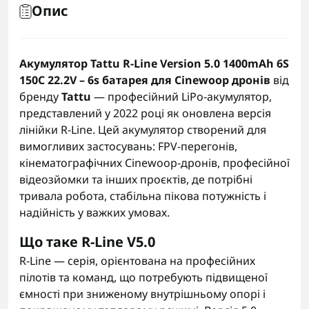
Опис
Акумулятор Tattu R-Line Version 5.0 1400mAh 6S
150C 22.2V – 6s батарея для Cinewoop дронів
від
бренду
Tattu
— професійний LiPo-акумулятор,
представлений у 2022 році як оновлена версія
лінійки R-Line. Цей акумулятор створений для
вимогливих застосувань: FPV-перегонів,
кінематографічних Cinewoop-дронів, професійної
відеозйомки та інших проєктів, де потрібні
тривала робота, стабільна пікова потужність і
надійність у важких умовах.
Що таке R-Line V5.0
R-Line — серія, орієнтована на професійних
пілотів та команд, що потребують підвищеної
ємності при зниженому внутрішньому опорі і