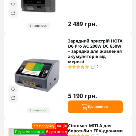
2 489 грн.
В наявності
Зарядний пристрій HOTA
D6 Pro AC 200W DC 650W
– зарядка для живлення
акумуляторів від
мережі
2
5 190 грн.
До кошика
В наявності
Сіткомет MITLA для
Хіт продажу
Акцiя
боротьби з FPV-дронами
Під замовлення
Відео огляд
7