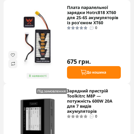
Плата паралельної
зарядки Hotrc818 XT60
для 2S-6S акумуляторів
із роз'ємом XT60
0
675 грн.
До кошика
В наявності
Зарядний пристрій
Під замовлення
Toolkitrc M8P —
потужність 600W 20A
для 7 видів
акумуляторів
0