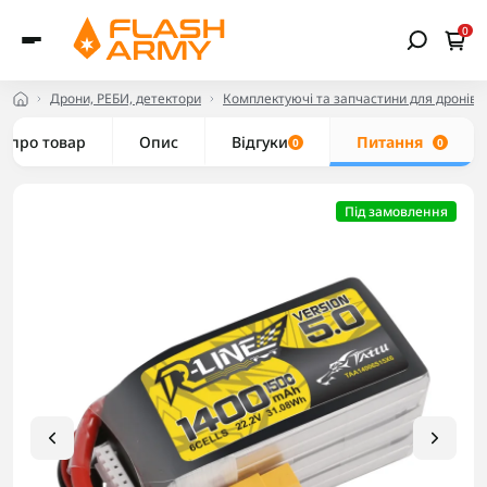
0
Дрони, РЕБИ, детектори
Комплектуючі та запчастини для дронів
е про товар
Опис
Відгуки
Питання
0
0
Під замовлення