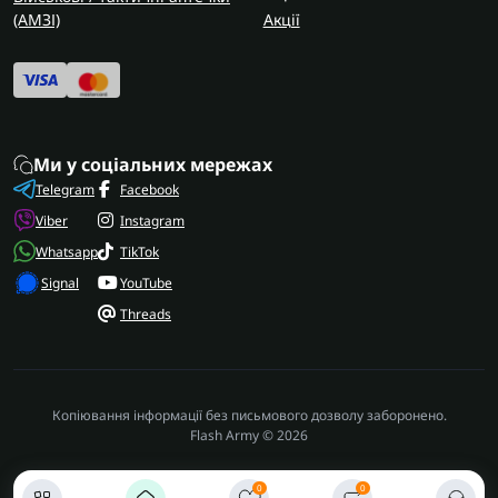
(AMЗІ)
Акції
Ми у соціальних мережах
Telegram
Facebook
Viber
Instagram
Whatsapp
TikTok
Signal
YouTube
Threads
Копіювання інформації без письмового дозволу заборонено.
Flash Army © 2026
0
0