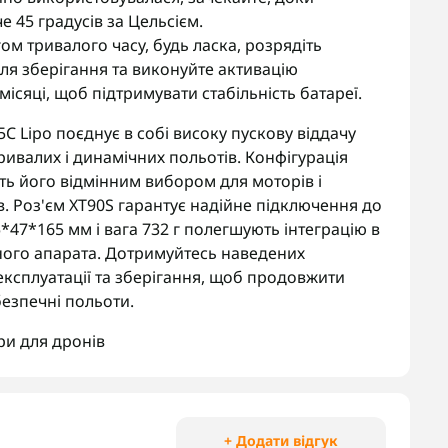
 45 градусів за Цельсієм.
ом тривалого часу, будь ласка, розрядіть
 для зберігання та виконуйте активацію
ісяці, щоб підтримувати стабільність батареї.
 Lipo поєднує в собі високу пускову віддачу
ривалих і динамічних польотів. Конфігурація
ять його відмінним вибором для моторів і
в. Роз'єм XT90S гарантує надійне підключення до
*47*165 мм і вага 732 г полегшують інтеграцію в
ьного апарата. Дотримуйтесь наведених
експлуатації та зберігання, щоб продовжити
безпечні польоти.
ри для дронів
+ Додати відгук