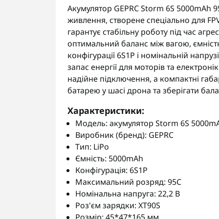
Акумулятор GEPRC Storm 6S 5000mAh 95
живлення, створене спеціально для FP
гарантує стабільну роботу під час агре
оптимальний баланс між вагою, ємніст
конфігурації 6S1P і номінальній напруз
запас енергії для моторів та електрон
надійне підключення, а компактні габа
батарею у шасі дрона та зберігати бала
Характеристики:
Модель: акумулятор Storm 6S 5000mA
Виробник (бренд): GEPRC
Тип: LiPo
Ємність: 5000mAh
Конфігурація: 6S1P
Максимальний розряд: 95C
Номінальна напруга: 22,2 В
Роз'єм зарядки: XT90S
Розмір: 45*47*165 мм