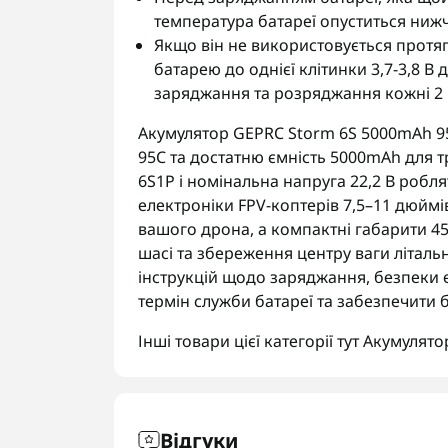
температура батареї опуститься нижче
Якщо він не використовується протяг
батарею до однієї клітинки 3,7-3,8 В
заряджання та розряджання кожні 2 м
Акумулятор GEPRC Storm 6S 5000mAh 95C
95C та достатню ємність 5000mAh для т
6S1P і номінальна напруга 22,2 В робл
електроніки FPV-коптерів 7,5–11 дюймі
вашого дрона, а компактні габарити 45
шасі та збереження центру ваги літал
інструкцій щодо заряджання, безпеки 
термін служби батареї та забезпечити 
Інші товари цієї категорії тут
Акумулято
Відгуки