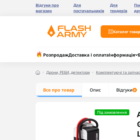
Відгуки про
Для
Для
По
магазин
постачальників
тендерів
др
Каталог товар
Розпродаж
Доставка і оплата
Інформація
Дрони, РЕБИ, детектори
Комплектуючі та запчас
Все про товар
Опис
Відгуки
0
Під замовлення