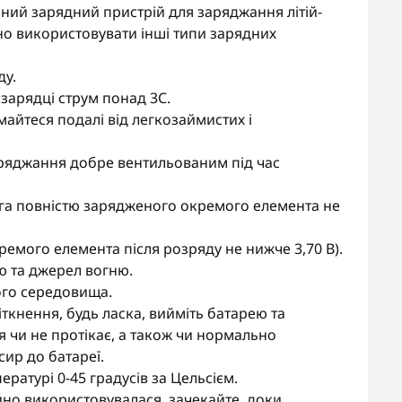
ний зарядний пристрій для заряджання літій-
ено використовувати інші типи зарядних
ду.
зарядці струм понад 3С.
айтеся подалі від легкозаймистих і
аряджання добре вентильованим під час
а повністю зарядженого окремого елемента не
емого елемента після розряду не нижче 3,70 В).
ю та джерел вогню.
ого середовища.
ткнення, будь ласка, вийміть батарею та
 чи не протікає, а також чи нормально
ир до батареї.
ратурі 0-45 градусів за Цельсієм.
но використовувалася, зачекайте, доки