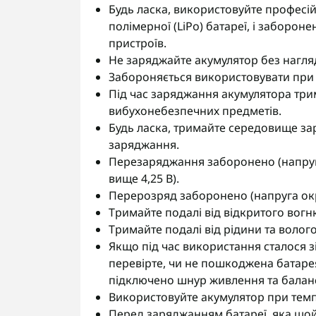
Будь ласка, використовуйте професій
полімерної (LiPo) батареї, і заборон
пристроїв.
Не заряджайте акумулятор без нагля
Забороняється використовувати при 
Під час заряджання акумулятора трим
вибухонебезпечних предметів.
Будь ласка, тримайте середовище з
заряджання.
Перезаряджання заборонено (напруг
вище 4,25 В).
Перерозряд заборонено (напруга окр
Тримайте подалі від відкритого вогн
Тримайте подалі від рідини та волог
Якщо під час використання сталося зі
перевірте, чи не пошкоджена батарея
підключено шнур живлення та баланс
Використовуйте акумулятор при темпе
Перед заряджанням батареї, яка щой