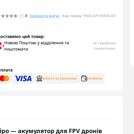
0
Залишити відгук
Код товару: FA03-GP105936-03
оставимо цей товар:
Новою Поштою у відділення та
за тарифами
перевізника
поштомати
плата
оплата за рахунком
готівкою
ipo — акумулятор для FPV дронів