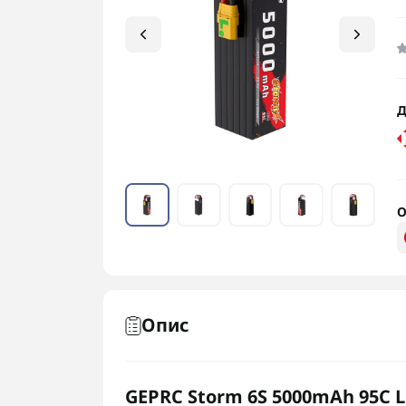
Д
О
Опис
GEPRC Storm 6S 5000mAh 95C L