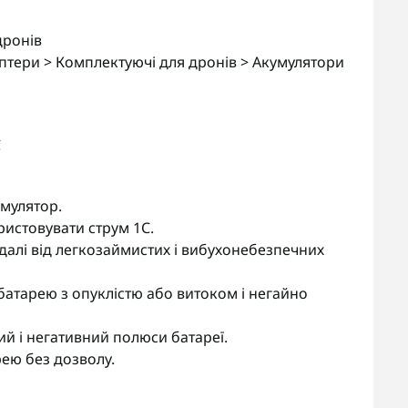
дронів
птери > Комплектуючі для дронів > Акумулятори
C
умулятор.
ристовувати струм 1С.
далі від легкозаймистих і вибухонебезпечних
батарею з опуклістю або витоком і негайно
й і негативний полюси батареї.
ею без дозволу.