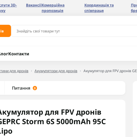
слуги 3D-
Вакансії
Комерційна
Координація та
Пр
уку
пропозиція
співпраця
бр
ів
Блог
Контакти
тини для дронів
Акумулятори для дронів
Акумулятор для FPV дронів G
Питання
0
Акумулятор для FPV дронів
GEPRC Storm 6S 5000mAh 95C
Lipo