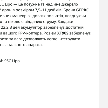
C Lipo — це потужне та надійне джерело
V дронів розміром 7,5–11 дюймів. Бренд
GEPRC
сивних маневрів і довгих польотів, поєднуючи
ю та піковою віддачею струму. Завдяки
і 22,2 В цей акумулятор забезпечує достатній
іки вашого FPV-коптера. Роз'єм
XT90S
забезпечує
рити та вага дозволяють легко інтегрувати
нс літального апарата.
h 95C Lipo