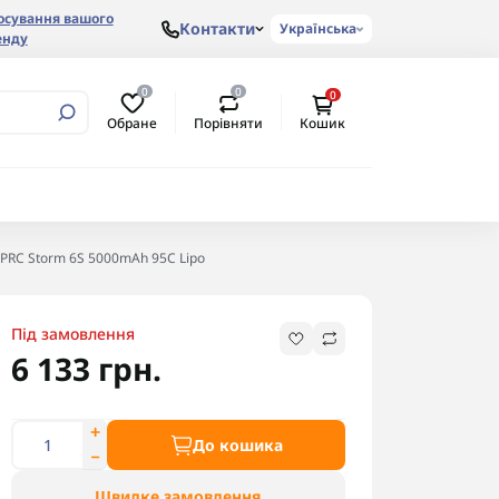
осування вашого
Контакти
Українська
енду
0
0
0
Обране
Порівняти
Кошик
EPRC Storm 6S 5000mAh 95C Lipo
Під замовлення
6 133 грн.
До кошика
Швидке замовлення