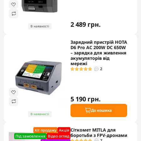
2 489 грн.
В наявності
Зарядний пристрій HOTA
D6 Pro AC 200W DC 650W
– зарядка для живлення
акумуляторів від
мережі
2
5 190 грн.
До кошика
В наявності
Сіткомет MITLA для
Хіт продажу
Акцiя
боротьби з FPV-дронами
Під замовлення
Відео огляд
7