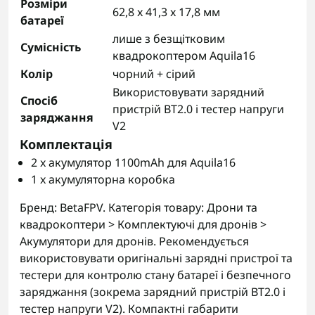
Розміри
62,8 x 41,3 x 17,8 мм
батареї
лише з безщітковим
Сумісність
квадрокоптером Aquila16
Колір
чорний + сірий
Використовувати зарядний
Спосіб
пристрій BT2.0 і тестер напруги
заряджання
V2
Комплектація
2 x акумулятор 1100mAh для Aquila16
1 x акумуляторна коробка
Бренд: BetaFPV. Категорія товару: Дрони та
квадрокоптери > Комплектуючі для дронів >
Акумулятори для дронів. Рекомендується
використовувати оригінальні зарядні пристрої та
тестери для контролю стану батареї і безпечного
заряджання (зокрема зарядний пристрій BT2.0 і
тестер напруги V2). Компактні габарити