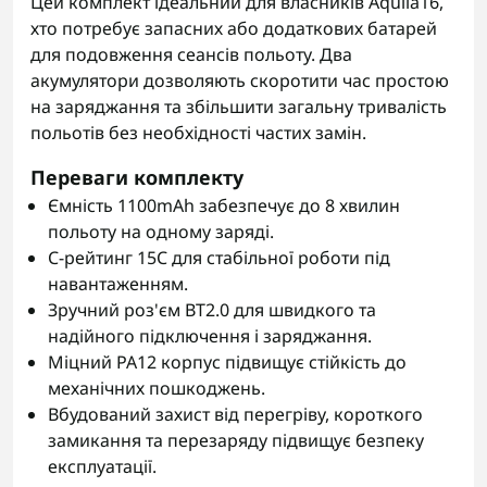
Цей комплект ідеальний для власників Aquila16,
хто потребує запасних або додаткових батарей
для подовження сеансів польоту. Два
акумулятори дозволяють скоротити час простою
на заряджання та збільшити загальну тривалість
польотів без необхідності частих замін.
Переваги комплекту
Ємність 1100mAh забезпечує до 8 хвилин
польоту на одному заряді.
C-рейтинг 15C для стабільної роботи під
навантаженням.
Зручний роз'єм BT2.0 для швидкого та
надійного підключення і заряджання.
Міцний PA12 корпус підвищує стійкість до
механічних пошкоджень.
Вбудований захист від перегріву, короткого
замикання та перезаряду підвищує безпеку
експлуатації.