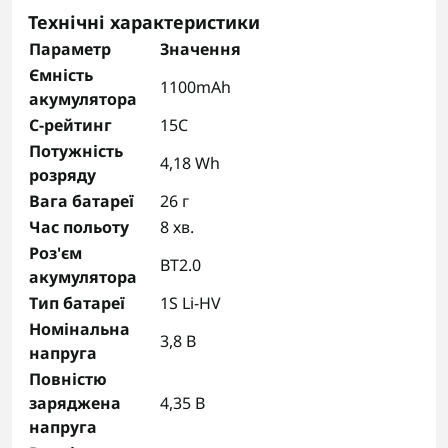
Технічні характеристики
Параметр
Значення
Ємність
1100mAh
акумулятора
C-рейтинг
15C
Потужність
4,18 Wh
розряду
Вага батареї
26 г
Час польоту
8 хв.
Роз'єм
BT2.0
акумулятора
Тип батареї
1S Li-HV
Номінальна
3,8 В
напруга
Повністю
заряджена
4,35 В
напруга