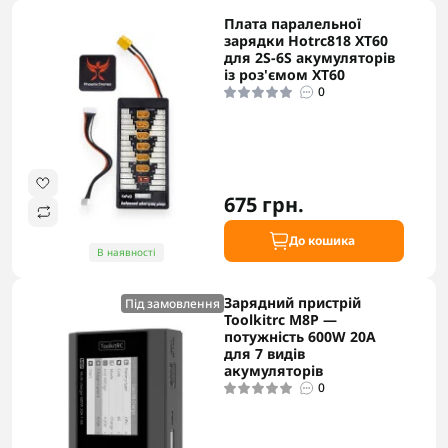
Плата паралельної
зарядки Hotrc818 XT60
для 2S-6S акумуляторів
із роз'ємом XT60
0
675 грн.
До кошика
В наявності
Зарядний пристрій
Під замовлення
Toolkitrc M8P —
потужність 600W 20A
для 7 видів
акумуляторів
0