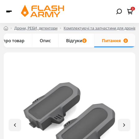
0
Дрони, РЕБИ, детектори
Комплектуючі та запчастини для дронів
е про товар
Опис
Відгуки
Питання
0
0