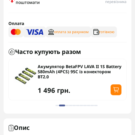
перевізника
поштомати
Оплата
оплата за рахунком
готівкою
Часто купують разом
Акумулятор BetaFPV LAVA II 1S Battery
580mAh (4PCS) 95C із конектором
BT2.0
1 496 грн.
Опис