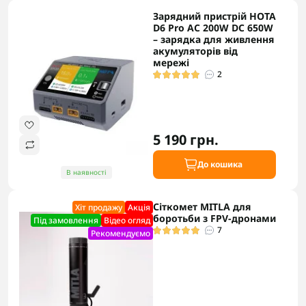
Зарядний пристрій HOTA
D6 Pro AC 200W DC 650W
– зарядка для живлення
акумуляторів від
мережі
2
5 190 грн.
До кошика
В наявності
Сіткомет MITLA для
Хіт продажу
Акцiя
боротьби з FPV-дронами
Під замовлення
Відео огляд
7
Рекомендуємо