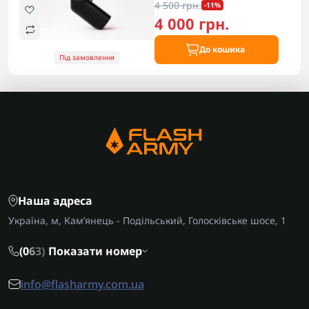
4 500 грн.
-11%
4 000 грн.
До кошика
Під замовлення
Наша адреса
Україна, м, Кам’янець - Подільський, Голосківське шосе, 1
(0
6
3)
Показати номер
info@flasharmy.com.ua