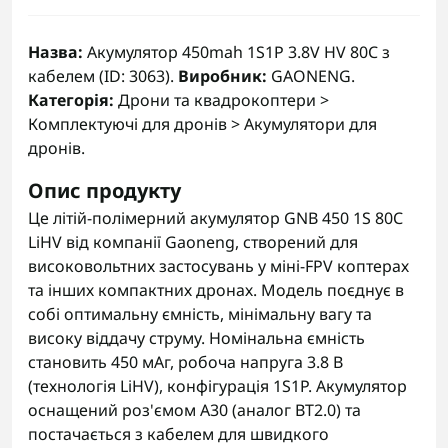
Назва:
Акумулятор 450mah 1S1P 3.8V HV 80C з
кабелем (ID: 3063).
Виробник:
GAONENG.
Категорія:
Дрони та квадрокоптери >
Комплектуючі для дронів > Акумулятори для
дронів.
Опис продукту
Це літій-полімерний акумулятор GNB 450 1S 80С
LiHV від компанії Gaoneng, створений для
високовольтних застосувань у міні-FPV коптерах
та інших компактних дронах. Модель поєднує в
собі оптимальну ємність, мінімальну вагу та
високу віддачу струму. Номінальна ємність
становить 450 мАг, робоча напруга 3.8 В
(технологія LiHV), конфігурація 1S1P. Акумулятор
оснащений роз'ємом A30 (аналог BT2.0) та
постачається з кабелем для швидкого