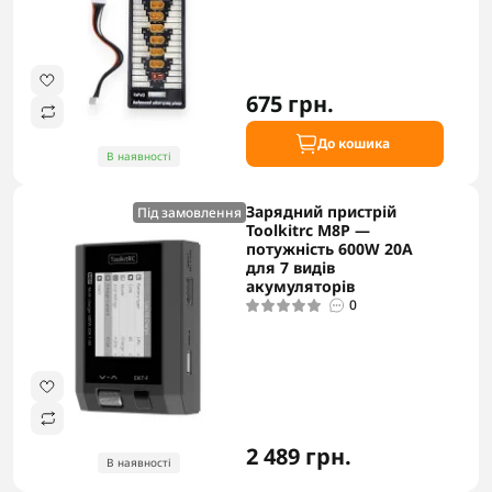
675 грн.
До кошика
В наявності
Зарядний пристрій
Під замовлення
Toolkitrc M8P —
потужність 600W 20A
для 7 видів
акумуляторів
0
2 489 грн.
В наявності