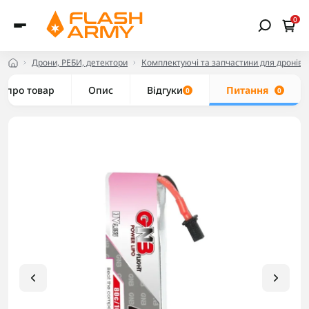
0
Дрони, РЕБИ, детектори
Комплектуючі та запчастини для дронів
е про товар
Опис
Відгуки
Питання
0
0