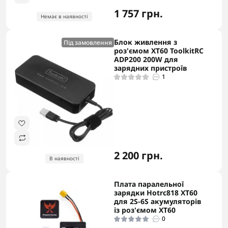
1 757 грн.
Немає в наявності
Блок живлення з
Під замовлення
роз'ємом ХТ60 ToolkitRC
ADP200 200W для
зарядних пристроїв
1
2 200 грн.
В наявності
Плата паралельної
зарядки Hotrc818 XT60
для 2S-6S акумуляторів
із роз'ємом XT60
0