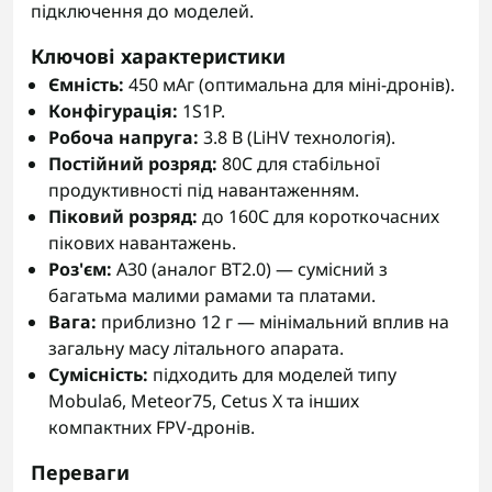
підключення до моделей.
Ключові характеристики
Ємність:
450 мАг (оптимальна для міні-дронів).
Конфігурація:
1S1P.
Робоча напруга:
3.8 В (LiHV технологія).
Постійний розряд:
80C для стабільної
продуктивності під навантаженням.
Піковий розряд:
до 160C для короткочасних
пікових навантажень.
Роз'єм:
A30 (аналог BT2.0) — сумісний з
багатьма малими рамами та платами.
Вага:
приблизно 12 г — мінімальний вплив на
загальну масу літального апарата.
Сумісність:
підходить для моделей типу
Mobula6, Meteor75, Cetus X та інших
компактних FPV-дронів.
Переваги