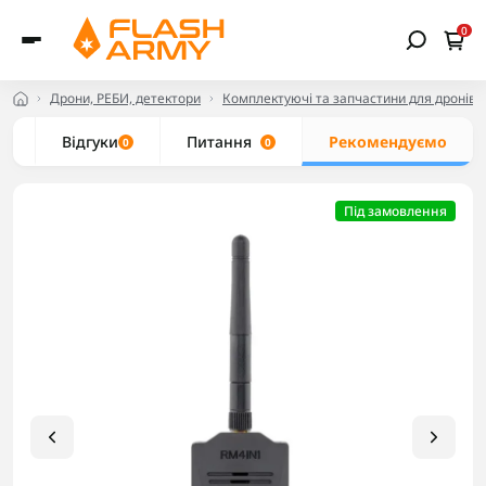
0
Дрони, РЕБИ, детектори
Комплектуючі та запчастини для дронів
с
Відгуки
Питання
Рекомендуємо
0
0
Під замовлення