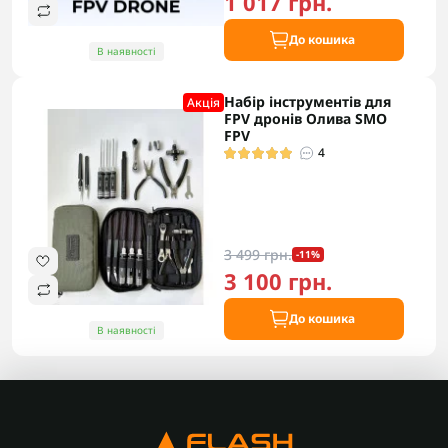
1 017 грн.
До кошика
В наявності
Набір інструментів для
Акцiя
FPV дронів Олива SMO
FPV
4
3 499 грн.
-11%
3 100 грн.
До кошика
В наявності