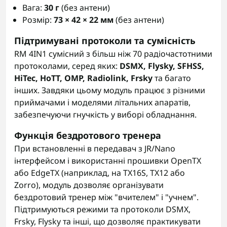
Вага:
30 г
(без антени)
Розмір:
73 × 42 × 22 мм
(без антени)
Підтримувані протоколи та сумісність
RM 4IN1 сумісний з більш ніж 70 радіочастотними
протоколами, серед яких:
DSMX, Flysky, SFHSS,
HiTec, HoTT, OMP, Radiolink, Frsky
та багато
інших. Завдяки цьому модуль працює з різними
приймачами і моделями літальних апаратів,
забезпечуючи гнучкість у виборі обладнання.
Функція бездротового тренера
При встановленні в передавач з JR/Nano
інтерфейсом і використанні прошивки OpenTX
або EdgeTX (наприклад, на TX16S, TX12 або
Zorro), модуль дозволяє організувати
бездротовий тренер між "вчителем" і "учнем".
Підтримуються режими та протоколи DSMX,
Frsky, Flysky та інші, що дозволяє практикувати