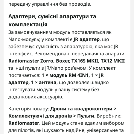
передачу управління без проводів.
Адаптери, сумісні апаратури та
комплектація
За замовчуванням модуль поставляється як
Nano-модуль; у комплекті є
JR адаптер
, що
забезпечує сумісність з апаратурою, яка має JR-
інтерфейс. Рекомендовані передавачі та апарати:
Radiomaster Zorro, Boxer, TX16S MKII, TX12 MKII
та інші пульти з JR/Nano розʼємом. У комплекті
постачається:
1 × модуль RM 4IN1, 1 × JR
адаптер, 1 × антена
, що дозволяє швидко
інтегрувати модуль у вашу систему без
додаткових аксесуарів.
Категорія товару:
Дрони та квадрокоптери >
Комплектуючі для дронів > Пульти
. Виробник:
Radiomaster
. Цей модуль стане вдалим вибором
для пілотів, які шукають надійне, універсальне та