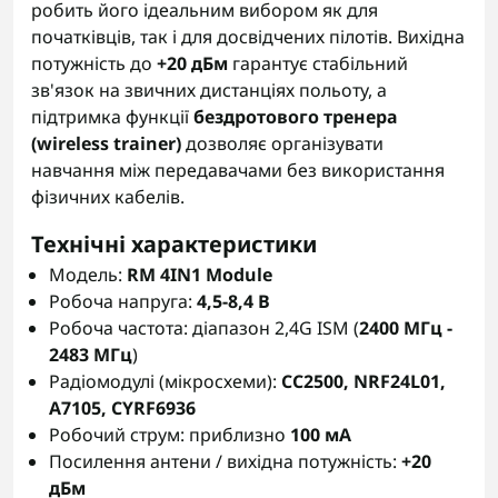
робить його ідеальним вибором як для
початківців, так і для досвідчених пілотів. Вихідна
потужність до
+20 дБм
гарантує стабільний
зв'язок на звичних дистанціях польоту, а
підтримка функції
бездротового тренера
(wireless trainer)
дозволяє організувати
навчання між передавачами без використання
фізичних кабелів.
Технічні характеристики
Модель:
RM 4IN1 Module
Робоча напруга:
4,5-8,4 В
Робоча частота: діапазон 2,4G ISM (
2400 МГц -
2483 МГц
)
Радіомодулі (мікросхеми):
CC2500, NRF24L01,
A7105, CYRF6936
Робочий струм: приблизно
100 мА
Посилення антени / вихідна потужність:
+20
дБм