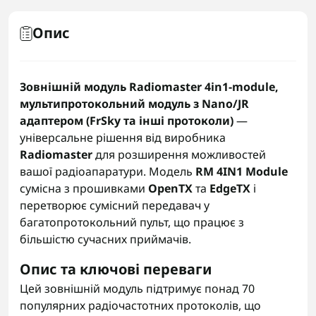
Опис
Зовнішній модуль Radiomaster 4in1-module,
мультипротокольний модуль з Nano/JR
адаптером (FrSky та інші протоколи)
—
універсальне рішення від виробника
Radiomaster
для розширення можливостей
вашої радіоапаратури. Модель
RM 4IN1 Module
сумісна з прошивками
OpenTX
та
EdgeTX
і
перетворює сумісний передавач у
багатопротокольний пульт, що працює з
більшістю сучасних приймачів.
Опис та ключові переваги
Цей зовнішній модуль підтримує понад 70
популярних радіочастотних протоколів, що