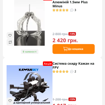
Алюміній 1.5мм Plus
Minus
3
2 800 грн.
-14%
2 420 грн.
До кошика
В наявності
Система скиду Кажан на
Акцiя
FPV
2
1 200 грн.
-15%