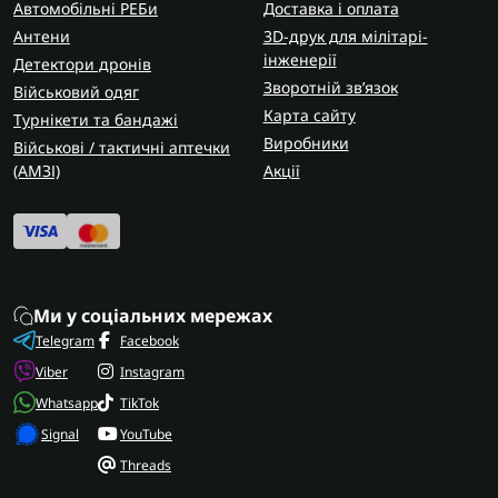
Автомобільні РЕБи
Доставка і оплата
Антени
3D-друк для мілітарі-
інженерії
Детектори дронів
Зворотній зв’язок
Військовий одяг
Карта сайту
Турнікети та бандажі
Виробники
Військові / тактичні аптечки
(AMЗІ)
Акції
Ми у соціальних мережах
Telegram
Facebook
Viber
Instagram
Whatsapp
TikTok
Signal
YouTube
Threads