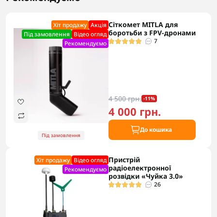
Сіткомет MITLA для
Хіт продажу
Акцiя
боротьби з FPV-дронами
Під замовлення
Відео огляд
7
Рекомендуємо
4 500 грн.
-11%
4 000 грн.
До кошика
Під замовлення
Пристрій
Хіт продажу
Відео огляд
радіоелектронної
Рекомендуємо
розвідки «Чуйка 3.0»
26