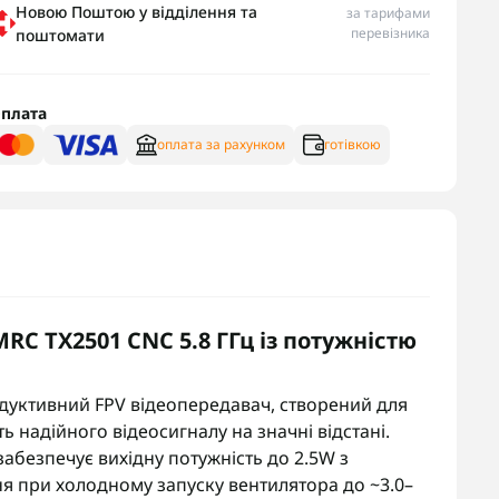
Новою Поштою у відділення та
за тарифами
перевізника
поштомати
плата
оплата за рахунком
готівкою
C TX2501 CNC 5.8 ГГц із потужністю
уктивний FPV відеопередавач, створений для
ть надійного відеосигналу на значні відстані.
 забезпечує вихідну потужність до 2.5W з
я при холодному запуску вентилятора до ~3.0–