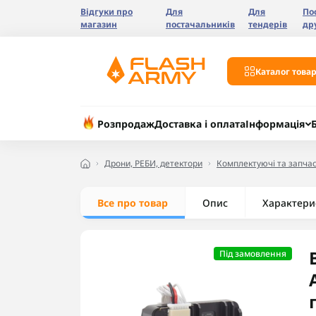
Відгуки про
Для
Для
По
магазин
постачальників
тендерів
др
Каталог товар
Розпродаж
Доставка і оплата
Інформація
Дрони, РЕБИ, детектори
Комплектуючі та запчас
Все про товар
Опис
Характери
Під замовлення