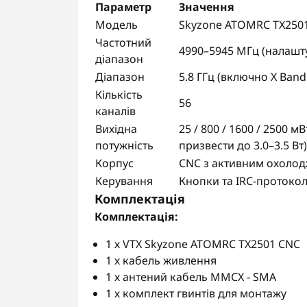
Параметр
Значення
Модель
Skyzone ATOMRC TX250
Частотний
4990–5945 МГц (налашту
діапазон
Діапазон
5.8 ГГц (включно X Band
Кількість
56
каналів
Вихідна
25 / 800 / 1600 / 2500 
потужність
призвести до 3.0–3.5 Вт)
Корпус
CNC з активним охоло
Керування
Кнопки та IRC-протоко
Комплектація
Комплектація:
1 х VTX Skyzone ATOMRC TX2501 CNC
1 х кабель живлення
1 х антений кабель MMCX - SMA
1 х комплект гвинтів для монтажу