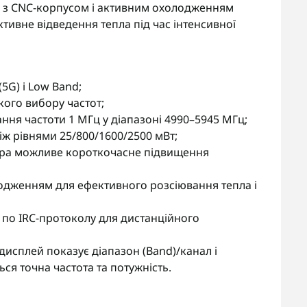
ні з CNC-корпусом і активним охолодженням
ктивне відведення тепла під час інтенсивної
(5G) і Low Band;
чкого вибору частот;
ня частоти 1 МГц у діапазоні 4990–5945 МГц;
іж рівнями 25/800/1600/2500 мВт;
тора можливе короткочасне підвищення
одженням для ефективного розсіювання тепла і
 по IRC-протоколу для дистанційного
дисплей показує діапазон (Band)/канал і
ься точна частота та потужність.