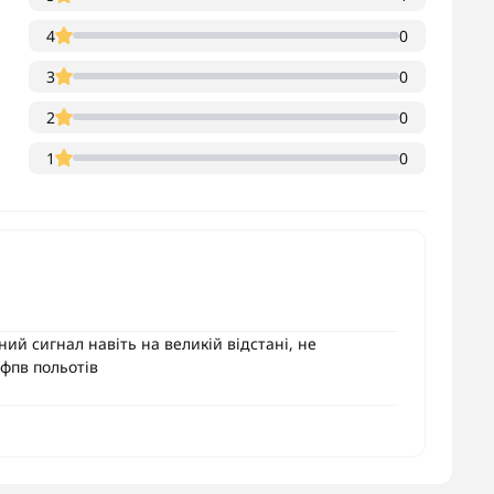
4
0
3
0
2
0
1
0
ий сигнал навіть на великій відстані, не
 фпв польотів