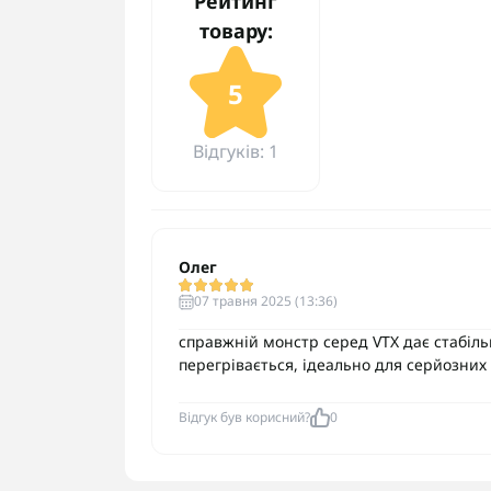
Рейтинг
товару:
5
Відгуків: 1
Олег
07 травня 2025 (13:36)
справжній монстр серед VTX дає стабільн
перегрівається, ідеально для серйозних
Відгук був корисний?
0