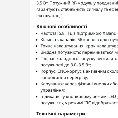
3.5 Вт. Потужний RF-модуль у поєднан
гарантують стабільність сигналу та ефе
експлуатації.
Ключові особливості
Частота: 5.8 ГГц з підтримкою X Band 
Кількість каналів: 56 каналів для гну
Точне налаштування: крок налаштуван
Вихідна потужність: перемикається м
Під час холодного запуску вентиля
потужності до 3.0–3.5 Вт;
Корпус: CNC-корпус з активним охол
запобігання перегріву;
Керування: через фізичні кнопки або
управління;
Індикація: у кнопковому режимі LED-
потужність, у режимі IRC відображаєт
Технічні параметри