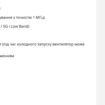
1
вання з точністю 1 МГц)
 / 5G і Low Band)
мВт (під час холодного запуску вентилятор може
дженням
л