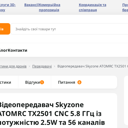
слуги 3D-
Вакансії
Комерційна
Координація та
Пр
уку
пропозиція
співпраця
бр
ів
Блог
Контакти
тини для дронів
Передавачі
Відеопередавач Skyzone ATOMRC TX2501 CN
стики
Відгуки
Питання
1
0
Відеопередавач Skyzone
ATOMRC TX2501 CNC 5.8 ГГц із
потужністю 2.5W та 56 каналів