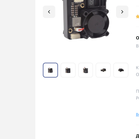
О
В
К
О
П
Р
В
Д