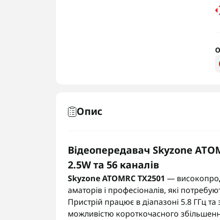
О
Опис
Відеопередавач Skyzone ATOMR
2.5W та 56 каналів
Skyzone ATOMRC TX2501
— високопрод
аматорів і професіоналів, які потребую
Пристрій працює в діапазоні 5.8 ГГц та
можливістю короткочасного збільшенн