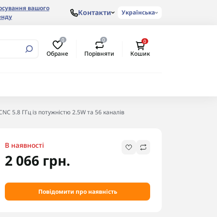
осування вашого
Контакти
Українська
енду
0
0
0
Обране
Порівняти
Кошик
C 5.8 ГГц із потужністю 2.5W та 56 каналів
В наявності
2 066 грн.
Повідомити про наявність