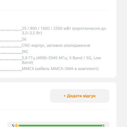
25 / 800 / 1600 / 2500 мВт (короткочасно до
3,0–3,5 Вт)
56
CNC-корпус, активне охолодження
IRC
5,8 ГГц (4990–5945 МГц; X Band / 5G, Low
Band)
MMCX (кабель MMCX–SMA в комплекті)
+ Додати відгук
5
1