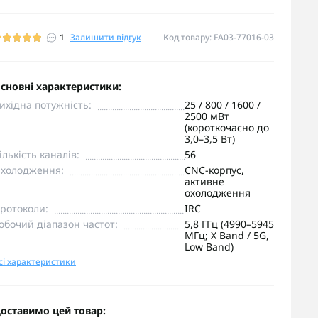
1
Залишити відгук
Код товару: FA03-77016-03
сновні характеристики:
ихідна потужність:
25 / 800 / 1600 /
2500 мВт
(короткочасно до
3,0–3,5 Вт)
ількість каналів:
56
холодження:
CNC-корпус,
активне
охолодження
ротоколи:
IRC
обочий діапазон частот:
5,8 ГГц (4990–5945
МГц; X Band / 5G,
Low Band)
сі характеристики
оставимо цей товар: