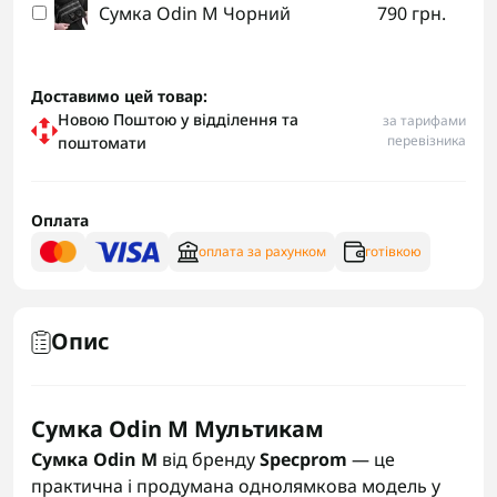
Сумка Odin M Чорний
790 грн.
Доставимо цей товар:
Новою Поштою у відділення та
за тарифами
перевізника
поштомати
Оплата
оплата за рахунком
готівкою
Опис
Сумка Odin M Мультикам
Сумка Odin M
від бренду
Specprom
— це
практична і продумана однолямкова модель у