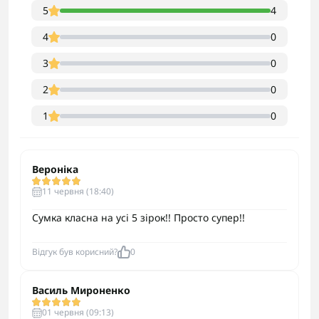
5
4
4
0
3
0
2
0
1
0
Вероніка
11 червня (18:40)
Сумка класна на усі 5 зірок!! Просто супер!!
Відгук був корисний?
0
Василь Мироненко
01 червня (09:13)