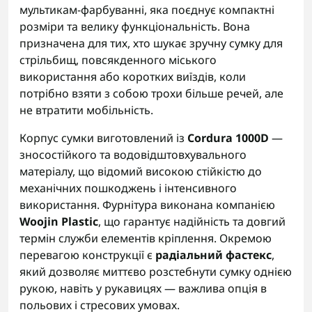
мультикам-фарбуванні, яка поєднує компактні
розміри та велику функціональність. Вона
призначена для тих, хто шукає зручну сумку для
стрільбищ, повсякденного міського
використання або коротких виїздів, коли
потрібно взяти з собою трохи більше речей, але
не втратити мобільність.
Корпус сумки виготовлений із
Cordura 1000D
—
зносостійкого та водовідштовхувального
матеріалу, що відомий високою стійкістю до
механічних пошкоджень і інтенсивного
використання. Фурнітура виконана компанією
Woojin Plastic
, що гарантує надійність та довгий
термін служби елементів кріплення. Окремою
перевагою конструкції є
радіальний фастекс
,
який дозволяє миттєво розстебнути сумку однією
рукою, навіть у рукавицях — важлива опція в
польових і стресових умовах.