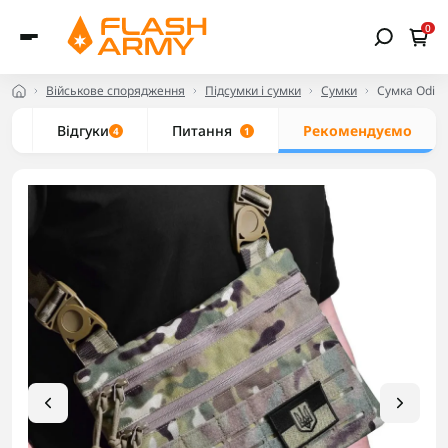
0
Військове спорядження
Підсумки і сумки
Сумки
Сумка Odin
и
Відгуки
Питання
Рекомендуємо
4
1