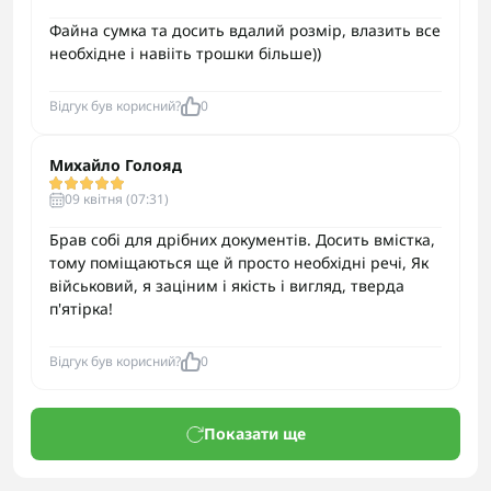
Файна сумка та досить вдалий розмір, влазить все
необхідне і навііть трошки більше))
Відгук був корисний?
0
Михайло Голояд
09 квітня (07:31)
Брав собі для дрібних документів. Досить вмістка,
тому поміщаються ще й просто необхідні речі, Як
військовий, я заціним і якість і вигляд, тверда
п'ятірка!
Відгук був корисний?
0
Показати ще