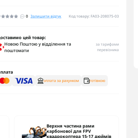
0
Залишити відгук
Код товару: FA03-208075-03
оставимо цей товар:
Новою Поштою у відділення та
за тарифами
перевізника
поштомати
плата
оплата за рахунком
готівкою
Верхня частина рами
карбонової для FPV
квадрокоптера 15-17 дюймів