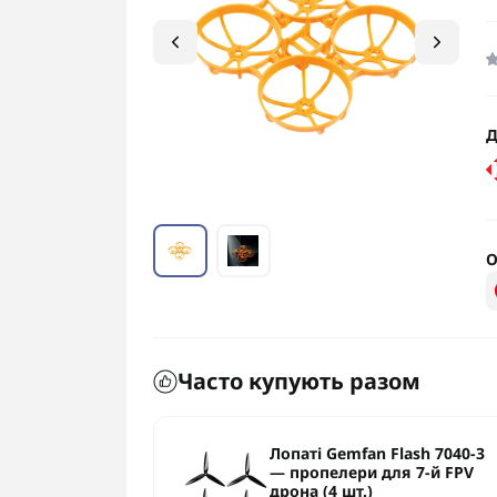
Д
О
Часто купують разом
РІЙ 10×5×3
Лопаті Gemfan Flash 7040-3
— пропелери для 7-й FPV
дрона (4 шт.)