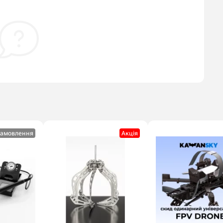
замовлення
Акцiя