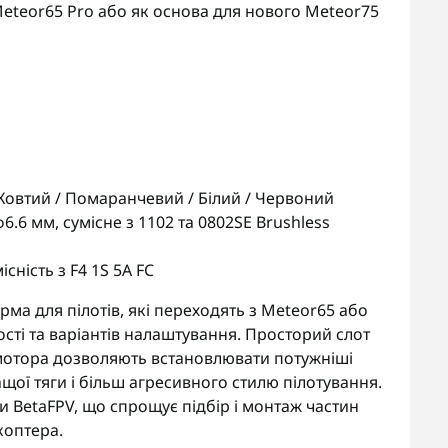
Meteor65 Pro або як основа для нового Meteor75
 Жовтий / Помаранчевий / Білий / Червоний
φ6.6 мм, сумісне з 1102 та 0802SE Brushless
існість з F4 1S 5A FC
а для пілотів, які переходять з Meteor65 або
сті та варіантів налаштування. Просторий слот
 мотора дозволяють встановлювати потужніші
щої тяги і більш агресивного стилю пілотування.
 BetaFPV, що спрощує підбір і монтаж частин
коптера.