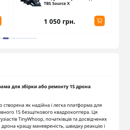
TBS Source X
1 050 грн.
рама для збірки або ремонту 1S дрона
 створена як надійна і легка платформа для
вного 1S безщіткового квадрокоптера. Ця
узіастів TinyWhoop, початківців та досвідчених
го дрона кращу маневреність, швидку реакцію і