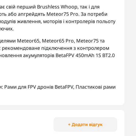
рає свій перший Brushless Whoop, так і для
ють або апгрейдять Meteor75 Pro. За потреби
 модулів живлення, моторів і контролерів польоту
уючих.
делями Meteor65, Meteor65 Pro, Meteor75 та
; рекомендоване підключення з контролером
тановлення акумуляторів BetaFPV 450mAh 1S BT2.0
и:
Рами для FPV дронів BetaFPV
,
Пластикові рами
+ Додати відгук