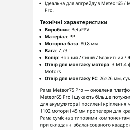
Ідеальна для апгрейду з Meteor65 / 
Pro.
Технічні характеристики
Виробник
: BetaFPV
Матеріал
: PP
Моторна база
: 80.8 мм
Вага
: 7.73 г
Колір
: Чорний / Синій / Блакитний /
Отвір для монтажу мотора
: 3-M1.4-
Motors
Отвір для монтажу FC
: 26×26 мм, сум
Рама Meteor75 Pro — оновлена платформ
Meteor65 Pro і шукають більше потужно
для акумулятора і посилені кріплення
1102 мотори і 45 мм пропелери для кра
Рама сумісна з типовими компонентами
при складанні збалансованого квадро