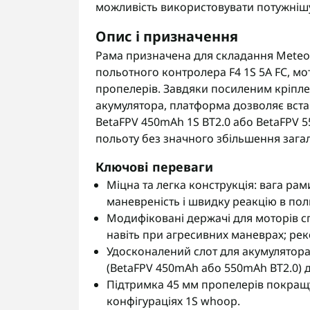
можливість використовувати потужнішу
Опис і призначення
Рама призначена для складання Meteo
польотного контролера F4 1S 5A FC, мот
пропелерів. Завдяки посиленим кріпл
акумулятора, платформа дозволяє вста
BetaFPV 450mAh 1S BT2.0 або BetaFPV 5
польоту без значного збільшення загал
Ключові переваги
Міцна та легка конструкція: вага рам
маневреність і швидку реакцію в поль
Модифіковані держачі для моторів с
навіть при агресивних маневрах; рек
Удосконалений слот для акумулятора
(BetaFPV 450mAh або 550mAh BT2.0) 
Підтримка 45 мм пропелерів покращує
конфігураціях 1S whoop.