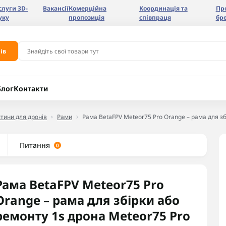
слуги 3D-
Вакансії
Комерційна
Координація та
Пр
уку
пропозиція
співпраця
бр
ів
Блог
Контакти
тини для дронів
Рами
Рама BetaFPV Meteor75 Pro Orange – рама для зб
Питання
0
Рама BetaFPV Meteor75 Pro
Orange – рама для збірки або
ремонту 1s дрона Meteor75 Pro