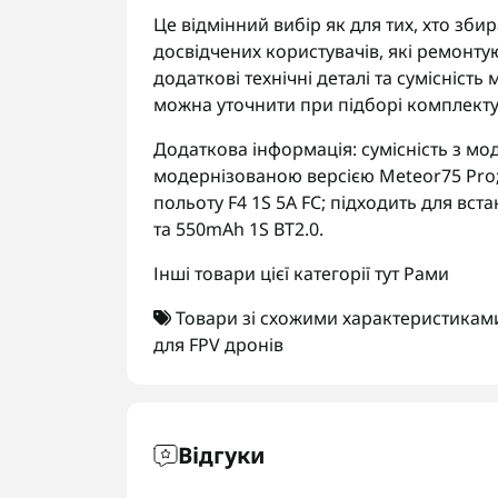
Це відмінний вибір як для тих, хто зби
досвідчених користувачів, які ремонту
додаткові технічні деталі та сумісність
можна уточнити при підборі комплект
Додаткова інформація: сумісність з мо
модернізованою версією Meteor75 Pro
польоту F4 1S 5A FC; підходить для вс
та 550mAh 1S BT2.0.
Інші товари цієї категорії тут
Рами
Товари зі схожими характеристикам
для FPV дронів
Відгуки