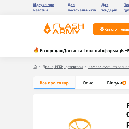
Відгуки про
Для
Для
По
магазин
постачальників
тендерів
др
Каталог товар
Розпродаж
Доставка і оплата
Інформація
Дрони, РЕБИ, детектори
Комплектуючі та запчас
Все про товар
Опис
Відгуки
0