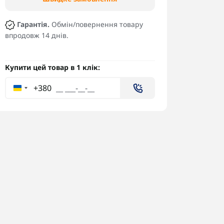
Гарантія.
Обмін/повернення товару
впродовж 14 днів.
Купити цей товар в 1 клік:
+380
Мотор для дрона
Лопа
ThrustNova TN3115 KV900
(CW,
10 