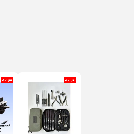
Акцiя
Акцiя