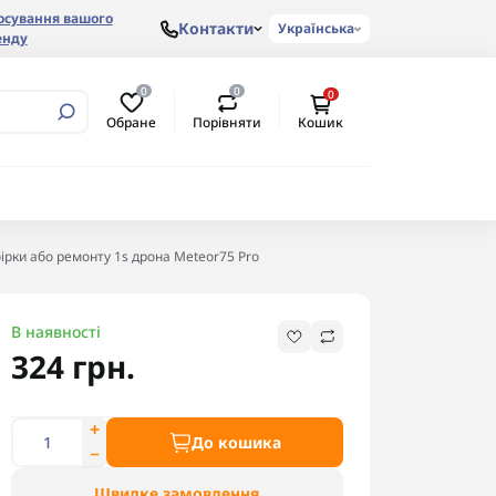
осування вашого
Контакти
Українська
енду
0
0
0
Обране
Порівняти
Кошик
ірки або ремонту 1s дрона Meteor75 Pro
В наявності
324 грн.
До кошика
Швидке замовлення