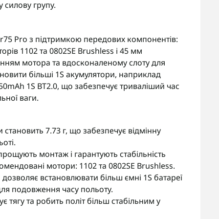
 силову групу.
r75 Pro з підтримкою передових компонентів:
орів 1102 та 0802SE Brushless і 45 мм
енням мотора та вдосконаленому слоту для
новити більші 1S акумулятори, наприклад
50mAh 1S BT2.0, що забезпечує триваліший час
ьної ваги.
и становить 7.73 г, що забезпечує відмінну
оті.
прощують монтаж і гарантують стабільність
омендовані мотори: 1102 та 0802SE Brushless.
 дозволяє встановлювати більш ємні 1S батареї
для подовження часу польоту.
 тягу та робить політ більш стабільним у