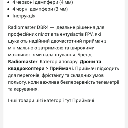
4 червоні демпфери (4 мм)
4 чорні демпфери (3 мм)
Інструкція
Radiomaster DBR4 — ідеальне рішення для
професійних пілотів та ентузіастів FPV, які
шукають надійний двочастотний приймач з
мінімальною затримкою та широкими
можливостями налаштування. Бренд:
Radiomaster
. Категорія товару:
Дрони та
квадрокоптери > Приймачі
. Приймач підходить
для перегонів, фрістайлу та складних умов
польоту, коли важлива безперервність телеметрії
та керування.
Інші товари цієї категорії тут
Приймачі