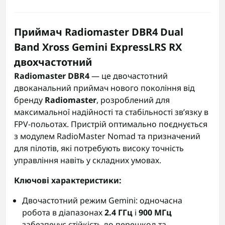
Приймач Radiomaster DBR4 Dual
Band Xross Gemini ExpressLRS RX
двохчастотний
Radiomaster DBR4
— це двочастотний
двоканальний приймач нового покоління від
бренду
Radiomaster
, розроблений для
максимальної надійності та стабільності зв’язку в
FPV-польотах. Пристрій оптимально поєднується
з модулем RadioMaster Nomad та призначений
для пілотів, які потребують високу точність
управління навіть у складних умовах.
Ключові характеристики:
Двочастотний режим Gemini: одночасна
робота в діапазонах
2.4 ГГц
і
900 МГц
забезпечує стійкість до перешкод та