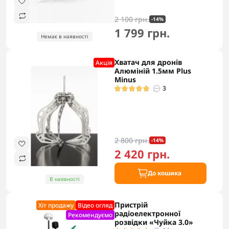
2 100 грн.
-14%
1 799 грн.
Немає в наявності
Хватач для дронів
Акцiя
Алюміній 1.5мм Plus
Minus
3
2 800 грн.
-14%
2 420 грн.
До кошика
В наявності
Пристрій
Хіт продажу
Відео огляд
радіоелектронної
Рекомендуємо
розвідки «Чуйка 3.0»