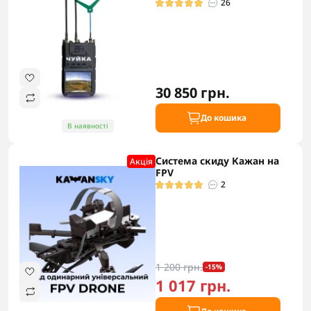
26
30 850 грн.
До кошика
В наявності
Система скиду Кажан на
Акцiя
FPV
2
1 200 грн.
-15%
1 017 грн.