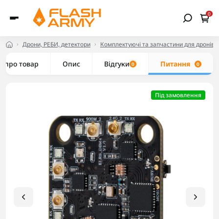
0
Дрони, РЕБИ, детектори
Комплектуючі та запчастини для дронів
е про товар
Опис
Відгуки
Питання
0
0
Під замовлення