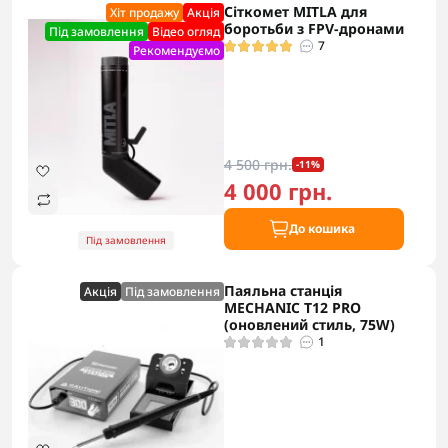
Сіткомет MITLA для
Хіт продажу
Акцiя
боротьби з FPV-дронами
Під замовлення
Відео огляд
7
Рекомендуємо
4 500 грн.
-11%
4 000 грн.
До кошика
Під замовлення
Паяльна станція
Акцiя
Під замовлення
MECHANIC T12 PRO
(оновлений стиль, 75W)
1