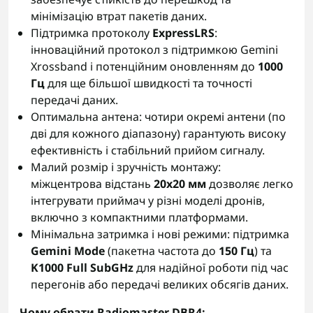
мінімізацію втрат пакетів даних.
Підтримка протоколу
ExpressLRS
:
інноваційний протокол з підтримкою Gemini
Xrossband і потенційним оновленням до
1000
Гц
для ще більшої швидкості та точності
передачі даних.
Оптимальна антена: чотири окремі антени (по
дві для кожного діапазону) гарантують високу
ефективність і стабільний прийом сигналу.
Малий розмір і зручність монтажу:
міжцентрова відстань
20x20 мм
дозволяє легко
інтегрувати приймач у різні моделі дронів,
включно з компактними платформами.
Мінімальна затримка і нові режими: підтримка
Gemini Mode
(пакетна частота до
150 Гц
) та
K1000 Full SubGHz
для надійної роботи під час
перегонів або передачі великих обсягів даних.
Чому обрати Radiomaster DBR4: