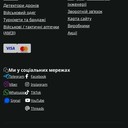
інженерії
Детектори дронів
Зворотній зв’язок
Військовий одяг
Карта сайту
Турнікети та бандажі
Виробники
Військові / тактичні аптечки
(AMЗІ)
Акції
Ми у соціальних мережах
Telegram
Facebook
Viber
Instagram
Whatsapp
TikTok
Signal
YouTube
Threads