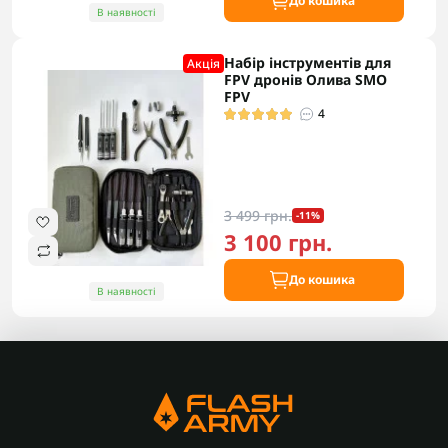
До кошика
В наявності
Набір інструментів для
Акцiя
FPV дронів Олива SMO
FPV
4
3 499 грн.
-11%
3 100 грн.
До кошика
В наявності