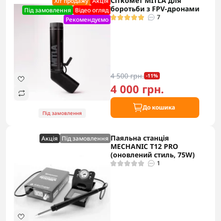
Сіткомет MITLA для
Хіт продажу
Акцiя
боротьби з FPV-дронами
Під замовлення
Відео огляд
7
Рекомендуємо
4 500 грн.
-11%
4 000 грн.
До кошика
Під замовлення
Паяльна станція
Акцiя
Під замовлення
MECHANIC T12 PRO
(оновлений стиль, 75W)
1