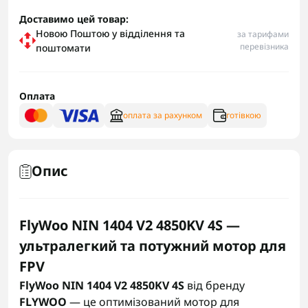
Доставимо цей товар:
Новою Поштою у відділення та
за тарифами
перевізника
поштомати
Оплата
оплата за рахунком
готівкою
Опис
FlyWoo NIN 1404 V2 4850KV 4S —
ультралегкий та потужний мотор для
FPV
FlyWoo NIN 1404 V2 4850KV 4S
від бренду
FLYWOO
— це оптимізований мотор для