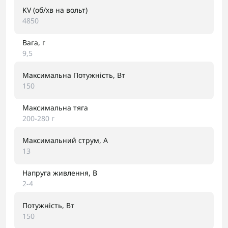
KV (об/хв на вольт)
4850
Вага, г
9,5
Максимальна Потужність, Вт
150
Максимальна тяга
200-280 г
Максимальний струм, A
13
Напруга живлення, В
2-4
Потужність, Вт
150