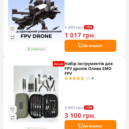
1 200 грн.
-15%
1 017 грн.
До кошика
В наявності
Набір інструментів для
Акцiя
FPV дронів Олива SMO
FPV
4
3 499 грн.
-11%
3 100 грн.
До кошика