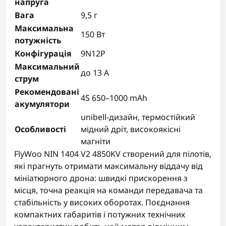
напруга
Вага
9,5 г
Максимальна
150 Вт
потужність
Конфігурація
9N12P
Максимальний
до 13 А
струм
Рекомендовані
4S 650–1000 mAh
акумулятори
unibell-дизайн, термостійкий
Особливості
мідний дріт, високоякісні
магніти
FlyWoo NIN 1404 V2 4850KV створений для пілотів,
які прагнуть отримати максимальну віддачу від
мініатюрного дрона: швидкі прискорення з
місця, точна реакція на команди передавача та
стабільність у високих оборотах. Поєднання
компактних габаритів і потужних технічних