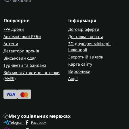
Нд - вихідний
Популярне
Інформація
FPV дрони
Договір оферти
Автомобільні РЕБи
Доставка і оплата
Антени
3D-друк для мілітарі-
інженерії
Детектори дронів
Зворотній зв’язок
Військовий одяг
Карта сайту
Турнікети та бандажі
Виробники
Військові / тактичні аптечки
(AMЗІ)
Акції
Ми у соціальних мережах
Telegram
Facebook