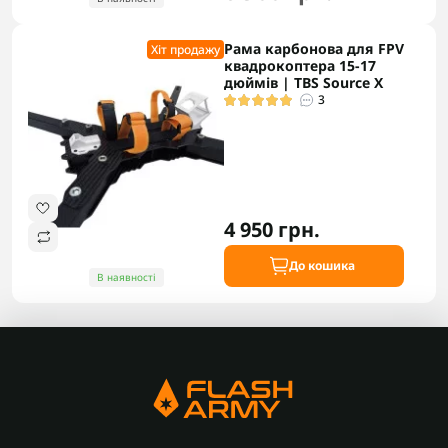
Рама карбонова для FPV
Хіт продажу
квадрокоптера 15-17
дюймів | TBS Source X
3
4 950 грн.
До кошика
В наявності