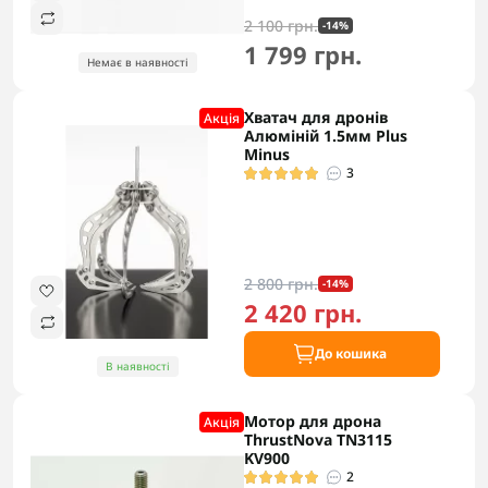
2 100 грн.
-14%
1 799 грн.
Немає в наявності
Хватач для дронів
Акцiя
Алюміній 1.5мм Plus
Minus
3
2 800 грн.
-14%
2 420 грн.
До кошика
В наявності
Мотор для дрона
Акцiя
ThrustNova TN3115
KV900
2