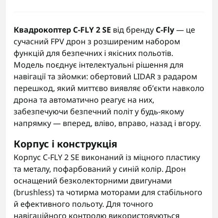
Квадрокоптер C-FLY 2 SE
від бренду
C-Fly
— це
сучасний FPV дрон з розширеним набором
функцій для безпечних і якісних польотів.
Модель поєднує інтелектуальні рішення для
навігації та зйомки: обертовий LIDAR з радаром
перешкод, який миттєво виявляє об’єкти навколо
дрона та автоматично реагує на них,
забезпечуючи безпечний політ у будь-якому
напрямку — вперед, вліво, вправо, назад і вгору.
Корпус і конструкція
Корпус C-FLY 2 SE виконаний із міцного пластику
та металу, пофарбований у синій колір. Дрон
оснащений безколекторними двигунами
(brushless) та чотирма моторами для стабільного
й ефективного польоту. Для точного
навігаційного контролю використовуються