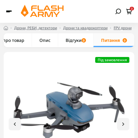
0
Дрони, РЕБИ, детектори
Дрони та квадрокоптери
FPV дрони
е про товар
Опис
Відгуки
Питання
0
0
Під замовлення