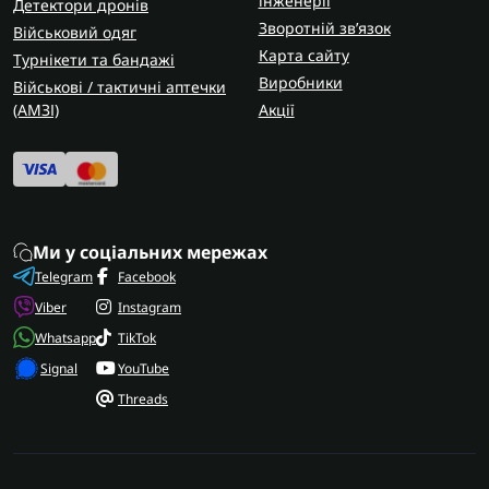
інженерії
Детектори дронів
Зворотній зв’язок
Військовий одяг
Карта сайту
Турнікети та бандажі
Виробники
Військові / тактичні аптечки
(AMЗІ)
Акції
Ми у соціальних мережах
Telegram
Facebook
Viber
Instagram
Whatsapp
TikTok
Signal
YouTube
Threads