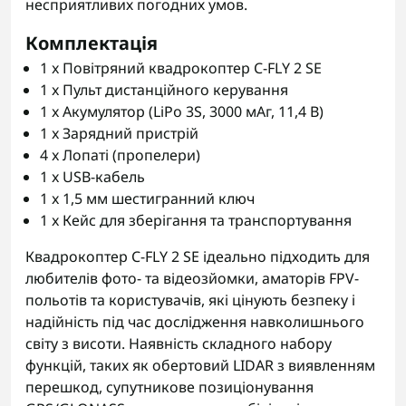
несприятливих погодних умов.
Комплектація
1 x Повітряний квадрокоптер C-FLY 2 SE
1 x Пульт дистанційного керування
1 x Акумулятор (LiPo 3S, 3000 мАг, 11,4 В)
1 x Зарядний пристрій
4 x Лопаті (пропелери)
1 x USB-кабель
1 x 1,5 мм шестигранний ключ
1 x Кейс для зберігання та транспортування
Квадрокоптер C-FLY 2 SE ідеально підходить для
любителів фото- та відеозйомки, аматорів FPV-
польотів та користувачів, які цінують безпеку і
надійність під час дослідження навколишнього
світу з висоти. Наявність складного набору
функцій, таких як обертовий LIDAR з виявленням
перешкод, супутникове позиціонування