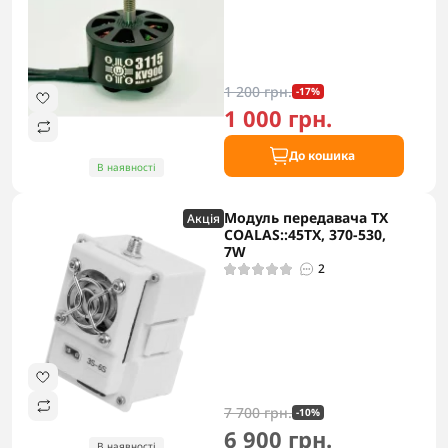
1 200 грн.
-17%
1 000 грн.
До кошика
В наявності
Модуль передавача TX
Акцiя
COALAS::45TX, 370-530,
7W
2
7 700 грн.
-10%
6 900 грн.
В наявності