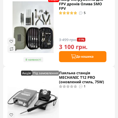
FPV дронів Олива SMO
FPV
5
3 499 грн.
-11%
3 100 грн.
До кошика
В наявності
Паяльна станція
Акцiя
Під замовлення
MECHANIC T12 PRO
(оновлений стиль, 75W)
1