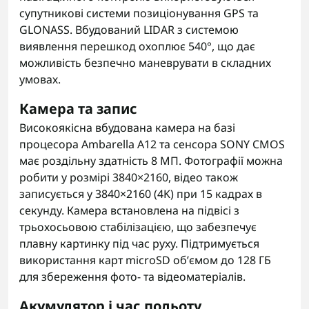
супутникові системи позиціонування GPS та
GLONASS. Вбудований LIDAR з системою
виявлення перешкод охоплює 540°, що дає
можливість безпечно маневрувати в складних
умовах.
Камера та запис
Високоякісна вбудована камера на базі
процесора Ambarella A12 та сенсора SONY CMOS
має роздільну здатність 8 МП. Фотографії можна
робити у розмірі 3840×2160, відео також
записується у 3840×2160 (4K) при 15 кадрах в
секунду. Камера встановлена на підвісі з
трьохосьовою стабілізацією, що забезпечує
плавну картинку під час руху. Підтримується
використання карт microSD об’ємом до 128 ГБ
для збереження фото- та відеоматеріалів.
Акумулятор і час польоту