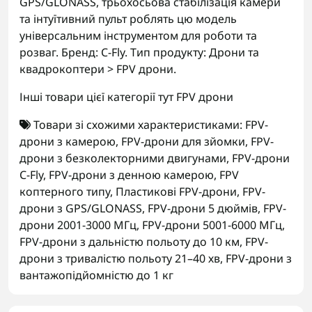
GPS/GLONASS, трьохосьова стабілізація камери
та інтуїтивний пульт роблять цю модель
універсальним інструментом для роботи та
розваг. Бренд: C-Fly. Тип продукту: Дрони та
квадрокоптери > FPV дрони.
Інші товари цієї категорії тут
FPV дрони
Товари зі схожими характеристиками:
FPV-
дрони з камерою
,
FPV-дрони для зйомки
,
FPV-
дрони з безколекторними двигунами
,
FPV-дрони
C-Fly
,
FPV-дрони з денною камерою
,
FPV
коптерного типу
,
Пластикові FPV-дрони
,
FPV-
дрони з GPS/GLONASS
,
FPV-дрони 5 дюймів
,
FPV-
дрони 2001-3000 МГц
,
FPV-дрони 5001-6000 МГц
,
FPV-дрони з дальністю польоту до 10 км
,
FPV-
дрони з тривалістю польоту 21–40 хв
,
FPV-дрони з
вантажопідйомністю до 1 кг