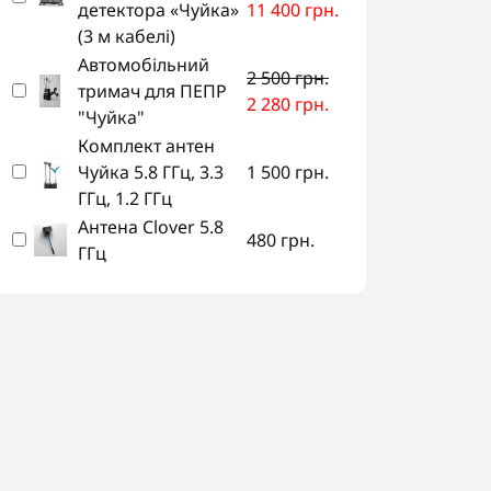
детектора «Чуйка»
11 400 грн.
(3 м кабелі)
Автомобільний
2 500 грн.
тримач для ПЕПР
2 280 грн.
"Чуйка"
Комплект антен
Комплект антен Чуйка 5.8
Вино
Чуйка 5.8 ГГц, 3.3
1 500 грн.
ГГц, 3.3 ГГц, 1.2 ГГц
дете
ГГц, 1.2 ГГц
кабе
Антена Clover 5.8
480 грн.
ГГц
12 2
1 500 грн.
11 