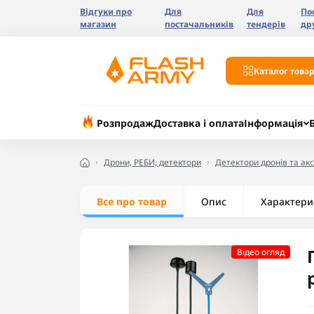
Відгуки про
Для
Для
По
магазин
постачальників
тендерів
др
Каталог товар
Розпродаж
Доставка і оплата
Інформація
Дрони, РЕБИ, детектори
Детектори дронів та ак
Все про товар
Опис
Характери
Відео огляд