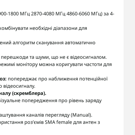
900-1800
МГц
2870-4080
МГц
4860-6060
МГц) за 4-
омбінувати необхідні діапазони для
ений алгоритм сканування автоматично
 перешкоди та шуми, що не є відеосигналом.
режимі монітору можна коригувати частоти для
оз:
попереджає про наближення потенційної
 відеосигналу.
налу (скремблера).
візуальне попередження про рівень заряду
штування каналів перегляду (Manual).
ристання роз’ємів SMA female для антен з