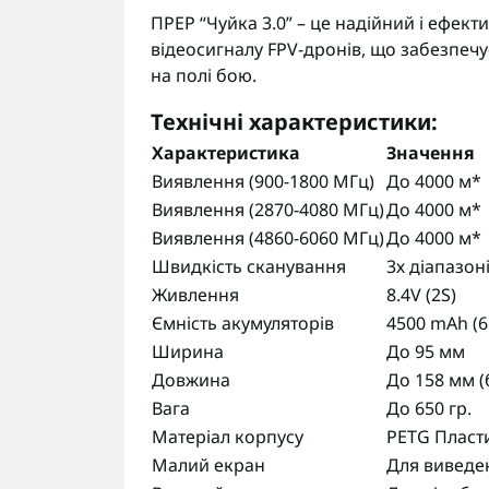
ПРЕР “Чуйка 3.0” – це надійний і ефек
відеосигналу FPV-дронів, що забезпеч
на полі бою.
Технічні характеристики:
Характеристика
Значення
Виявлення (
900-1800
МГц)
До 4000 м*
Виявлення (
2870-4080
МГц)
До 4000 м*
Виявлення (
4860-6060
МГц)
До 4000 м*
Швидкість сканування
3х діапазоні
Живлення
8.4V (2S)
Ємність акумуляторів
4500 mAh (6
Ширина
До 95 мм
Довжина
До 158 мм (
Вага
До 650 гр.
Матеріал корпусу
PETG Пласт
Малий екран
Для виведе