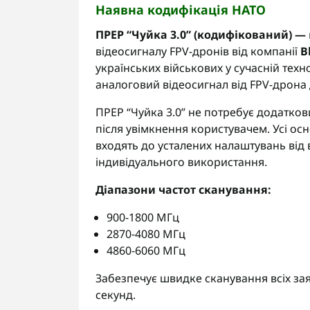
Наявна кодифікація НАТО
ПРЕР “Чуйка 3.0” (кодифікований)
—
відеосигналу FPV-дронів від компанії
B
українських військових у сучасній техн
аналоговий відеосигнал від FPV-дрона
ПРЕР “Чуйка 3.0” не потребує додатко
після увімкнення користувачем. Усі о
входять до усталених налаштувань від
індивідуального використання.
Діапазони частот сканування:
900-1800
МГц
2870-4080
МГц
4860-6060
МГц
Забезпечує швидке сканування всіх заявле
секунд.