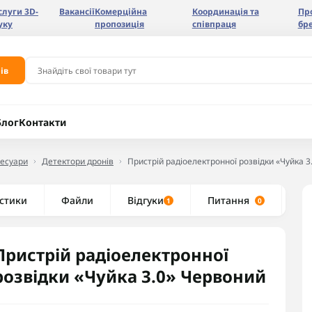
слуги 3D-
Вакансії
Комерційна
Координація та
Пр
уку
пропозиція
співпраця
бр
ів
Блог
Контакти
сесуари
Детектори дронів
Пристрій радіоелектронної розвідки «Чуйка 
стики
Файли
Відгуки
Питання
Ре
1
0
Пристрій радіоелектронної
розвідки «Чуйка 3.0» Червоний