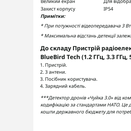
Великий екран
Для відобр
Захист корпусу
IP54
Примітки:
* При потужності відеопередавача 3 Вт 
* Максимальна відстань детекції залеж
До складу Пристрій радіоелек
BlueBird Tech (1.2 ГГц, 3.3 ГГц,
Пристрій.
3 антени.
Посібник користувача.
Зарядний кабель.
***Детектор дронів «Чуйка 3.0» від ком
кодифікацію за стандартами НАТО. Це д
кошти державного бюджету для потреб