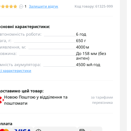
1
Залишити відгук
Код товару: 61325-999
сновні характеристики:
втономність роботи:
6 год
ага, г:
650 г
иявлення, м:
4000 м
овжина:
До 158 мм (без
антен)
мність акумулятора:
4500 мА·год
сі характеристики
оставимо цей товар:
Новою Поштою у відділення та
за тарифами
перевізника
поштомати
плата