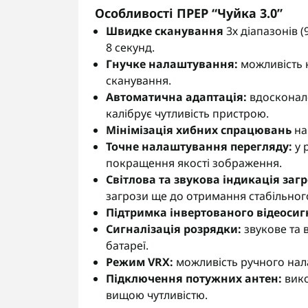
Особливості ПРЕР “Чуйка 3.0”
Швидке сканування
3х діапазонів (
8 секунд.
Гнучке налаштування:
можливість к
сканування.
Автоматична адаптація:
вдосконал
калібрує чутливість пристрою.
Мінімізація хибних спрацювань
на
Точне налаштування перегляду:
у 
покращення якості зображення.
Світлова та звукова індикація загр
загрози ще до отримання стабільного
Підтримка інвертованого відеосиг
Сигналізація розрядки:
звукове та 
батареї.
Режим VRX:
можливість ручного нала
Підключення потужних антен:
вико
вищою чутливістю.