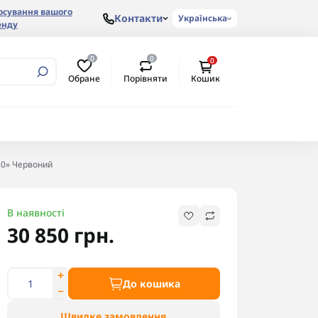
осування вашого
Контакти
Українська
енду
0
0
0
Обране
Порівняти
Кошик
3.0» Червоний
комендуємо
В наявності
30 850 грн.
До кошика
Швидке замовлення