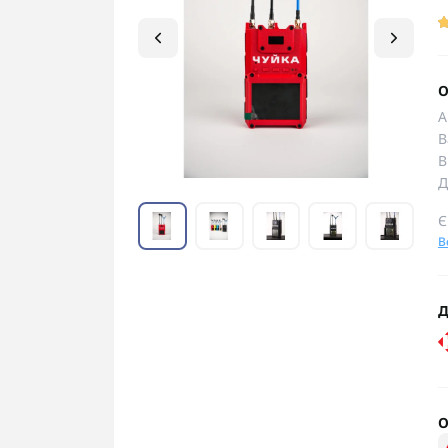
О
А
В
В
Д
Є
В
Д
О