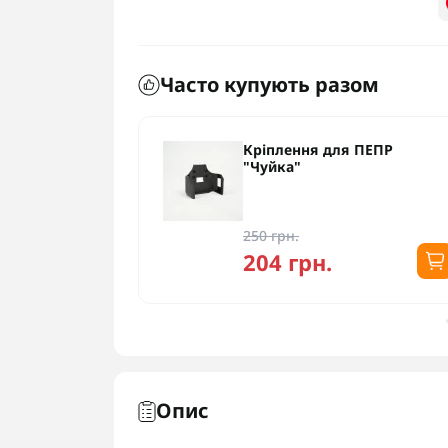
Часто купують разом
уйка 3.0
Кріплення для ПЕПР
"Чуйка"
250 грн.
204 грн.
Опис