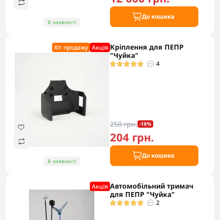
До кошика
В наявності
Кріплення для ПЕПР
Хіт продажу
Акцiя
"Чуйка"
4
250 грн.
-18%
204 грн.
До кошика
В наявності
Автомобільний тримач
Акцiя
для ПЕПР "Чуйка"
2