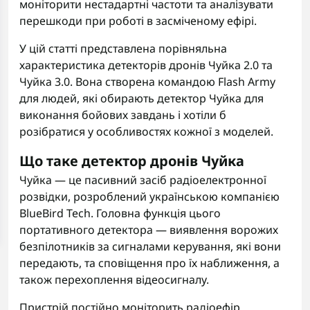
моніторити нестадартні частоти та аналізувати
перешкоди при роботі в засміченому ефірі.
У цій статті представлена порівняльна
характеристика
детекторів дронів
Чуйка 2.0 та
Чуйка 3.0. Вона створена командою Flash Army
для людей, які обирають детектор Чуйка для
виконання бойових завдань і хотіли б
розібратися у особливостях кожної з моделей.
Що таке детектор дронів Чуйка
Чуйка — це пасивний засіб радіоелектронної
розвідки, розроблений українською компанією
BlueBird Tech. Головна функція цього
портативного детектора — виявлення ворожих
безпілотників за сигналами керування, які вони
передають, та сповіщення про їх наближення, а
також перехоплення відеосигналу.
Пристрій постійно моніторить радіоефір,