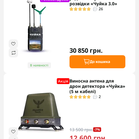
розвідки «Чуйка 3.0»
26
30 850 грн.
До кошика
В наявності
Виносна антена для
Акцiя
дрон детектора «Чуйка»
(5 м кабелі)
2
13 500 грн.
-7%
12 600 грн.