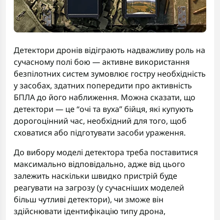
Детектори дронів відіграють надважливу роль на
сучасному полі бою — активне використання
безпілотних систем зумовлює гостру необхідність
у засобах, здатних попередити про активність
БПЛА до його наближення. Можна сказати, що
детектори — це “очі та вуха” бійця, які купують
дорогоцінний час, необхідний для того, щоб
сховатися або підготувати засоби ураження.
До вибору моделі детектора треба поставитися
максимально відповідально, адже від цього
залежить наскільки швидко пристрій буде
реагувати на загрозу (у сучасніших моделей
більш чутливі детектори), чи зможе він
здійснювати ідентифікацію типу дрона,