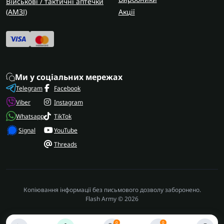
Військові / тактичні аптечки
(AMЗІ)
Акції
Ми у соціальних мережах
Telegram
Facebook
Viber
Instagram
Whatsapp
TikTok
Signal
YouTube
Threads
Копіювання інформації без письмового дозволу заборонено.
Flash Army © 2026
0
0