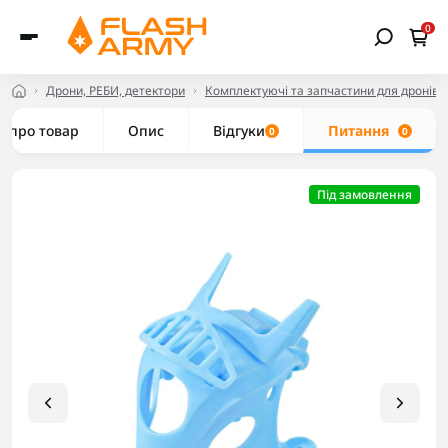
0
Дрони, РЕБИ, детектори
Комплектуючі та запчастини для дронів
е про товар
Опис
Відгуки
Питання
0
0
Під замовлення