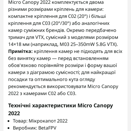
Micro Canopy 2022 комплектується двома
різними розмірами кріплень для камери:
компактне кріплення для C02 (20°) і більші
кріплення для C03 (20°/30°) або аналогічних
камер суміжних брендів. Окремо передбачено
тримач для VTX, сумісний з моделями розміром
14×18 мм (наприклад, M03 25–350mW 5.8G VTX).
Примітка:
кріплення камер не підходять для всіх
без винятку камер — перед встановленням
обов'язково порівняйте розміри і форму вашої
камери з діаграмою сумісності; для найкращої
посадки та оптимального кута огляду
рекомендується використовувати Micro Canopy
2022 з камерами C02 або C03.
Технічні характеристики Micro Canopy
2022
Товар: Мікрокапот 2022
Виробник: BetaFPV