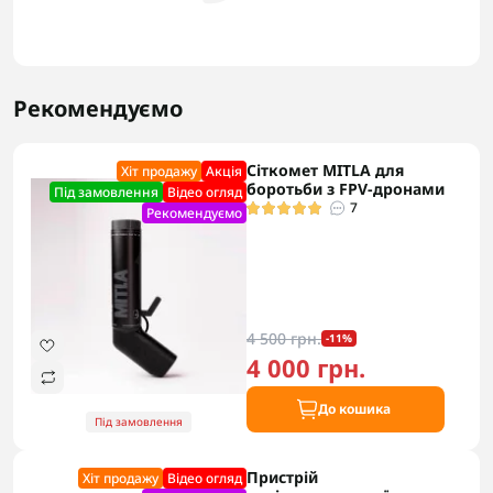
Рекомендуємо
Сіткомет MITLA для
Хіт продажу
Акцiя
боротьби з FPV-дронами
Під замовлення
Відео огляд
7
Рекомендуємо
4 500 грн.
-11%
4 000 грн.
До кошика
Під замовлення
Пристрій
Хіт продажу
Відео огляд