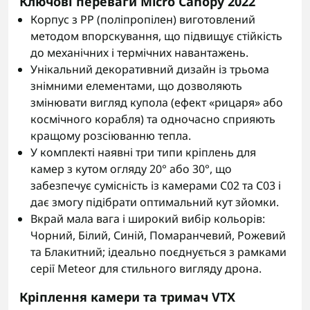
Ключові переваги Micro Canopy 2022
Корпус з PP (поліпропілен) виготовлений
методом впорскування, що підвищує стійкість
до механічних і термічних навантажень.
Унікальний декоративний дизайн із трьома
знімними елементами, що дозволяють
змінювати вигляд купола (ефект «рицаря» або
космічного корабля) та одночасно сприяють
кращому розсіюванню тепла.
У комплекті наявні три типи кріплень для
камер з кутом огляду 20° або 30°, що
забезпечує сумісність із камерами C02 та C03 і
дає змогу підібрати оптимальний кут зйомки.
Вкрай мала вага і широкий вибір кольорів:
Чорний, Білий, Синій, Помаранчевий, Рожевий
та Блакитний; ідеально поєднується з рамками
серії Meteor для стильного вигляду дрона.
Кріплення камери та тримач VTX