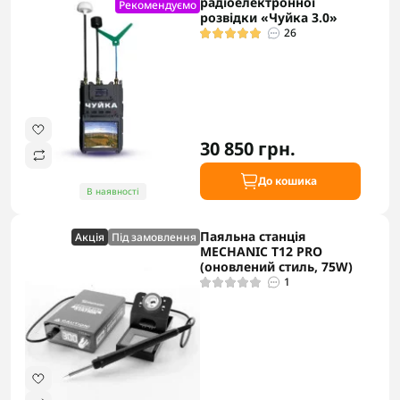
радіоелектронної
Рекомендуємо
розвідки «Чуйка 3.0»
26
30 850 грн.
До кошика
В наявності
Паяльна станція
Акцiя
Під замовлення
MECHANIC T12 PRO
(оновлений стиль, 75W)
1