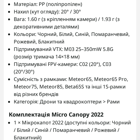
Матеріал: PP (поліпропілен)
Нахил (кут огляду): 20° / 30°
Вага: 1.60 г (з кріпленням камери) / 1.93 г (з
декоративними деталями)
Кольори: Чорний, Білий, Синій, Помаранчевий,
Рожевий, Блакитний
Підтримуваний VTX: M03 25–350mW 5.8G
(розмір тримача 14×18 мм)
Підтримувані FPV-камери: C02 (20°), C03
(20°/30°)
Сумісність з рамками: Meteor65, Meteor65 Pro,
Meteor75, Meteor85, Beta65S та інші 1S-рамки
від різних брендів
Категорія: Дрони та квадрокоптери > Рами
Комплектація Micro Canopy 2022
1 × Мікрокапот 2022 (доступні кольори: Чорний
/ Білий / Синій / Помаранчевий / Рожевий /
Блакитний)