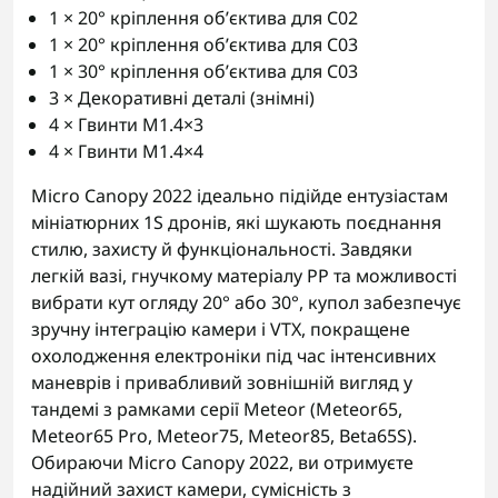
1 × 20° кріплення об’єктива для C02
1 × 20° кріплення об’єктива для C03
1 × 30° кріплення об’єктива для C03
3 × Декоративні деталі (знімні)
4 × Гвинти M1.4×3
4 × Гвинти M1.4×4
Micro Canopy 2022 ідеально підійде ентузіастам
мініатюрних 1S дронів, які шукають поєднання
стилю, захисту й функціональності. Завдяки
легкій вазі, гнучкому матеріалу PP та можливості
вибрати кут огляду 20° або 30°, купол забезпечує
зручну інтеграцію камери і VTX, покращене
охолодження електроніки під час інтенсивних
маневрів і привабливий зовнішній вигляд у
тандемі з рамками серії Meteor (Meteor65,
Meteor65 Pro, Meteor75, Meteor85, Beta65S).
Обираючи Micro Canopy 2022, ви отримуєте
надійний захист камери, сумісність з