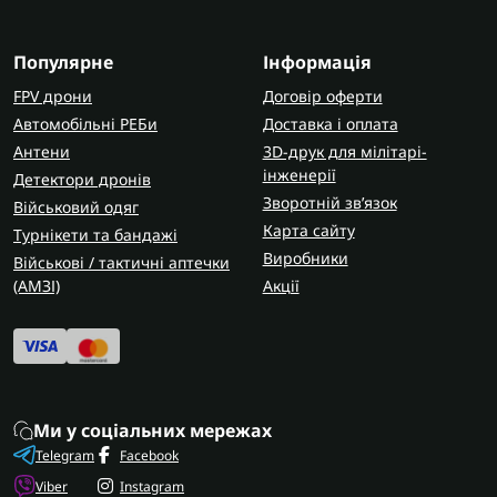
Популярне
Інформація
FPV дрони
Договір оферти
Автомобільні РЕБи
Доставка і оплата
Антени
3D-друк для мілітарі-
інженерії
Детектори дронів
Зворотній зв’язок
Військовий одяг
Карта сайту
Турнікети та бандажі
Виробники
Військові / тактичні аптечки
(AMЗІ)
Акції
Ми у соціальних мережах
Telegram
Facebook
Viber
Instagram