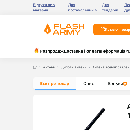
Відгуки про
Для
Для
По
магазин
постачальників
тендерів
др
Каталог товар
Розпродаж
Доставка і оплата
Інформація
Антени
Диполь антени
Антена всенаправленн
Все про товар
Опис
Відгуки
0