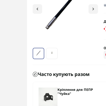
Д
О
Часто купують разом
електронної
Кріплення для ПЕПР
а 3.0»
"Чуйка"