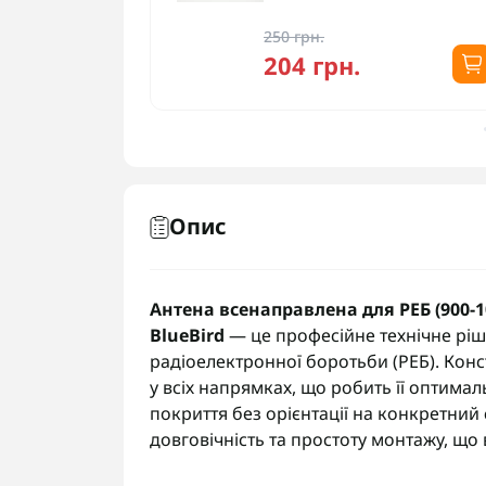
250 грн.
.
204 грн.
Опис
Антена всенаправлена для РЕБ (900-1
BlueBird
— це професійне технічне ріш
радіоелектронної боротьби (РЕБ). Кон
у всіх напрямках, що робить її оптима
покриття без орієнтації на конкретний 
довговічність та простоту монтажу, що 