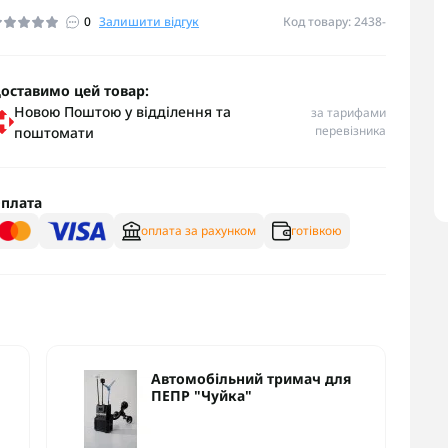
0
Залишити відгук
Код товару: 2438-
оставимо цей товар:
Новою Поштою у відділення та
за тарифами
перевізника
поштомати
плата
оплата за рахунком
готівкою
Автомобільний тримач для
ПЕПР "Чуйка"