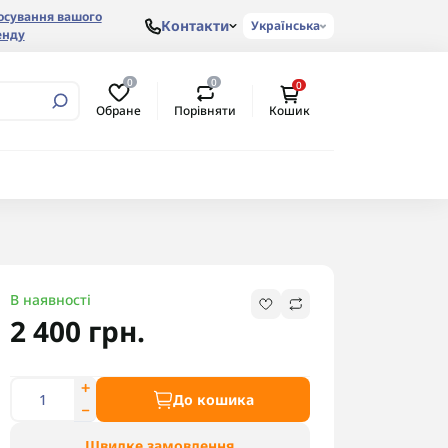
осування вашого
Контакти
Українська
енду
0
0
0
Обране
Порівняти
Кошик
В наявності
2 400 грн.
До кошика
Швидке замовлення