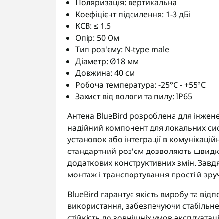
Поляризація: вертикальна
Коефіцієнт підсилення: 1-3 дБі
КСВ: ≤ 1.5
Опір: 50 Ом
Тип роз'єму: N-type male
Діаметр: Ø18 мм
Довжина: 40 см
Робоча температура: -25°C - +55°C
Захист від вологи та пилу: IP65
Антена BlueBird розроблена для інжене
надійний компонент для локальних си
установок або інтеграції в комунікаці
стандартний роз'єм дозволяють швидко 
додаткових конструктивних змін. Завд
монтаж і транспортування прості й зруч
BlueBird гарантує якість виробу та ві
використання, забезпечуючи стабільне 
стійкість до зовнішніх умов експлуатаці