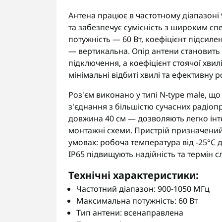
Антена працює в частотному діапазоні 
та забезпечує сумісність з широким с
потужність — 60 Вт, коефіцієнт підсиле
— вертикальна. Опір антени становить
підключення, а коефіцієнт стоячої хвил
мінімальні відбиті хвилі та ефективну 
Роз'єм виконано у типі N-type male, що
з'єднання з більшістю сучасних радіоп
довжина 40 см — дозволяють легко інтег
монтажні схеми. Пристрій призначений 
умовах: робоча температура від -25°C д
IP65 підвищують надійність та термін 
Технічні характеристики:
Частотний діапазон: 900-1050 МГц
Максимальна потужність: 60 Вт
Тип антени: всенаправлена