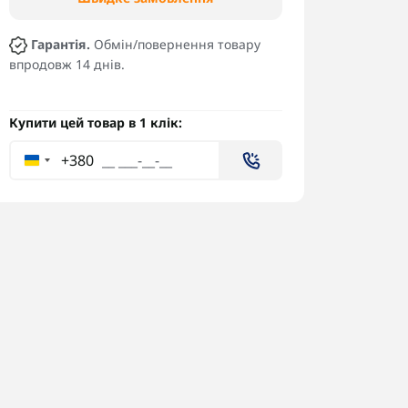
Гарантія.
Обмін/повернення товару
впродовж 14 днів.
Купити цей товар в 1 клік:
+380
Клевер антена 4.8-6.2 ГГц
Прий
RHCP
370-