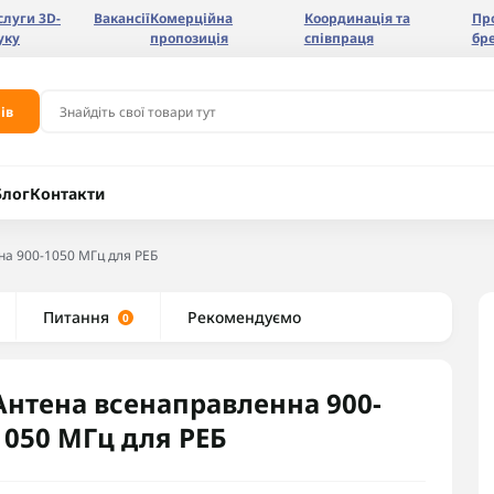
слуги 3D-
Вакансії
Комерційна
Координація та
Пр
уку
пропозиція
співпраця
бр
ів
Блог
Контакти
а 900-1050 МГц для РЕБ
Питання
Рекомендуємо
0
Антена всенаправленна 900-
1050 МГц для РЕБ