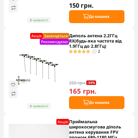
150 грн.
До кошика
В наявності
Диполь антена 2.2ГГц
Акцiя
Закінчується
RX(будь-яка частота від
Рекомендуємо
1.9ГГц до 2.8ГГц)
2
250 грн.
-34%
165 грн.
До кошика
В наявності
Приймальна
Акцiя
широкосмугова діполь
антена керування FPV
дроном 680-1180 МГц