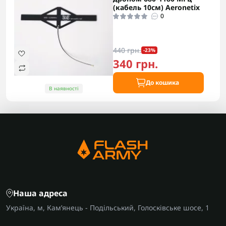
(кабель 10см) Aeronetix
0
440 грн.
-23%
340 грн.
До кошика
В наявності
Наша адреса
Україна, м, Кам’янець - Подільський, Голосківське шосе, 1