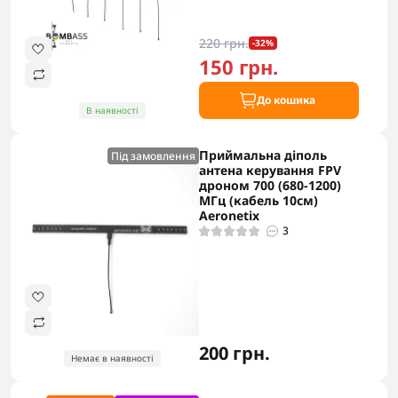
220 грн.
-32%
150 грн.
До кошика
В наявності
Приймальна діполь
Під замовлення
антена керування FPV
дроном 700 (680-1200)
МГц (кабель 10см)
Aeronetix
3
200 грн.
Немає в наявності