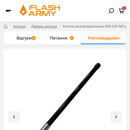
0
Антени
Диполь антени
Антена всенаправленна 800-920 МГц д
с
Відгуки
Питання
Рекомендуємо
0
0