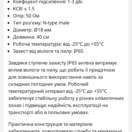
Коефіцієнт підсилення: 1-3 дБі
КСВ: ≤ 1.5
Опір: 50 Ом
Тип роз'єму: N-type male
Діаметр: Ø18 мм
Довжина: 40 см
Робоча температура: від -25°С до +55°С
Захист від вологи та пилу: IP65
Завдяки ступеню захисту IP65 антена витримує
вплив вологи та пилу, що робить її придатною
для зовнішнього використання навіть за
складних погодних умов. Робочий
температурний інтервал від -25°С до +55°С
забезпечує стабільну роботу у різних кліматичних
зонах і підвищує надійність експлуатації на
транспорті або в польових умовах.
Практична конструкція та матеріали
забезпечують довготривалу службу та мінімальні