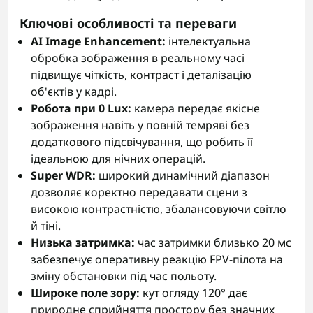
Ключові особливості та переваги
AI Image Enhancement:
інтелектуальна
обробка зображення в реальному часі
підвищує чіткість, контраст і деталізацію
об'єктів у кадрі.
Робота при 0 Lux:
камера передає якісне
зображення навіть у повній темряві без
додаткового підсвічування, що робить її
ідеальною для нічних операцій.
Super WDR:
широкий динамічний діапазон
дозволяє коректно передавати сцени з
високою контрастністю, збалансовуючи світло
й тіні.
Низька затримка:
час затримки близько 20 мс
забезпечує оперативну реакцію FPV-пілота на
зміну обстановки під час польоту.
Широке поле зору:
кут огляду 120° дає
природне сприйняття простору без значних