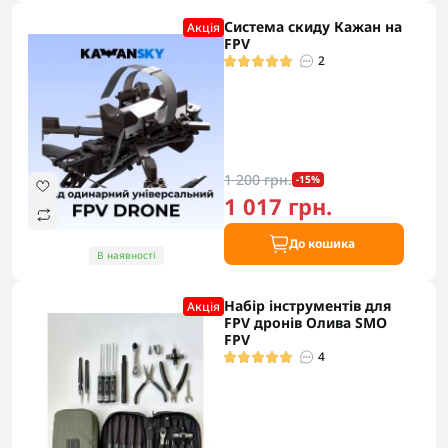
Система скиду Кажан на
Акцiя
FPV
2
1 200 грн.
-15%
1 017 грн.
До кошика
В наявності
Набір інструментів для
Акцiя
FPV дронів Олива SMO
FPV
4