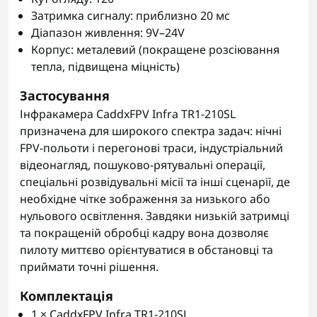
Затримка сигналу: приблизно 20 мс
Діапазон живлення: 9V–24V
Корпус: металевий (покращене розсіювання
тепла, підвищена міцність)
Застосування
Інфракамера CaddxFPV Infra TR1-210SL
призначена для широкого спектра задач: нічні
FPV-польоти і перегонові траси, індустріальний
відеонагляд, пошуково-рятувальні операції,
спеціальні розвідувальні місії та інші сценарії, де
необхідне чітке зображення за низького або
нульового освітлення. Завдяки низькій затримці
та покращеній обробці кадру вона дозволяє
пилоту миттєво орієнтуватися в обстановці та
приймати точні рішення.
Комплектація
1 × CaddxFPV Infra TR1-210SL