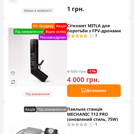
1 грн.
Немає в наявності
Сіткомет MITLA для
Хіт продажу
Акцiя
боротьби з FPV-дронами
Під замовлення
Відео огляд
7
Рекомендуємо
4 500 грн.
-11%
4 000 грн.
До кошика
Під замовлення
Паяльна станція
Акцiя
Під замовлення
MECHANIC T12 PRO
(оновлений стиль, 75W)
1