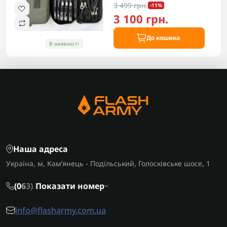
3 499 грн.
-11%
3 100 грн.
До кошика
В наявності
Наша адреса
Україна, м, Кам’янець - Подільський, Голосківське шосе, 1
(0
6
3)
Показати номер
info@flasharmy.com.ua