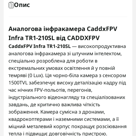
Опис
Аналогова інфракамера CaddxFPV
Infra TR1-210SL від CADDXFPV
CaddxFPV Infra TR1-210SL
— високопродуктивна
аналогова інфракамера зі штучним інтелектом,
спеціально розроблена для роботи в
екстремальних умовах освітлення й у повній
темряві (0 Lux). Ця чорно-біла камера з сенсором
1500TVL забезпечує високу деталізацію кадру під
час нічних FPV-польотів, перегонів,
індустріального відеонагляду та спеціалізованих
завдань, де критично важлива чіткість
зображення. Камера сумісна з дронами,
квадрокоптерами і наземними системами, а її
міцний металевий корпус покращує розсіювання
тепла і підвищує довговічність пристрою.