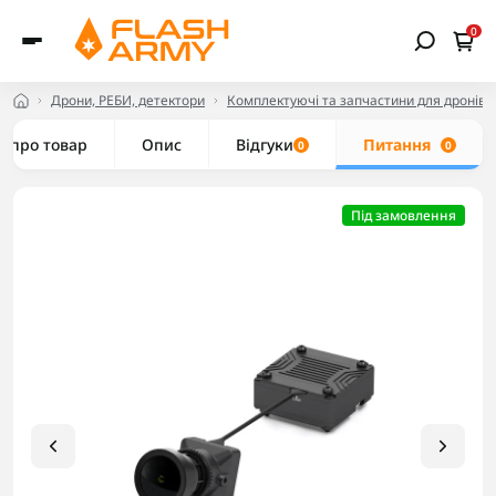
0
Дрони, РЕБИ, детектори
Комплектуючі та запчастини для дронів
е про товар
Опис
Відгуки
Питання
0
0
Під замовлення