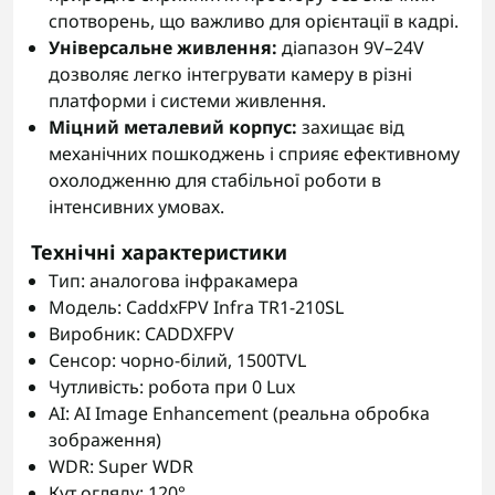
спотворень, що важливо для орієнтації в кадрі.
Універсальне живлення:
діапазон 9V–24V
дозволяє легко інтегрувати камеру в різні
платформи і системи живлення.
Міцний металевий корпус:
захищає від
механічних пошкоджень і сприяє ефективному
охолодженню для стабільної роботи в
інтенсивних умовах.
Технічні характеристики
Тип: аналогова інфракамера
Модель: CaddxFPV Infra TR1-210SL
Виробник: CADDXFPV
Сенсор: чорно-білий, 1500TVL
Чутливість: робота при 0 Lux
AI: AI Image Enhancement (реальна обробка
зображення)
WDR: Super WDR
Кут огляду: 120°