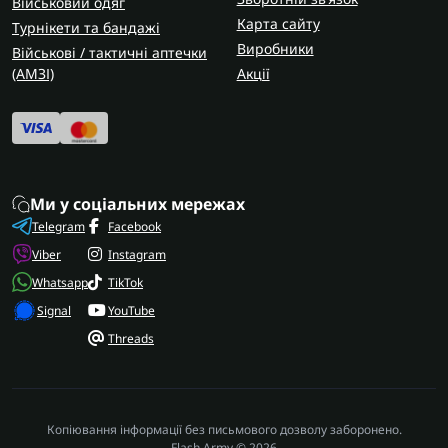
Військовий одяг
Карта сайту
Турнікети та бандажі
Виробники
Військові / тактичні аптечки
(AMЗІ)
Акції
Ми у соціальних мережах
Telegram
Facebook
Viber
Instagram
Whatsapp
TikTok
Signal
YouTube
Threads
Копіювання інформації без письмового дозволу заборонено.
Flash Army © 2026