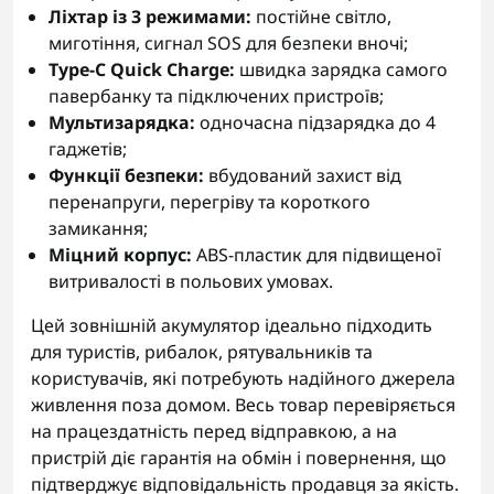
Ліхтар із 3 режимами:
постійне світло,
миготіння, сигнал SOS для безпеки вночі;
Type-C Quick Charge:
швидка зарядка самого
павербанку та підключених пристроїв;
Мультизарядка:
одночасна підзарядка до 4
гаджетів;
Функції безпеки:
вбудований захист від
перенапруги, перегріву та короткого
замикання;
Міцний корпус:
ABS-пластик для підвищеної
витривалості в польових умовах.
Цей зовнішній акумулятор ідеально підходить
для туристів, рибалок, рятувальників та
користувачів, які потребують надійного джерела
живлення поза домом. Весь товар перевіряється
на працездатність перед відправкою, а на
пристрій діє гарантія на обмін і повернення, що
підтверджує відповідальність продавця за якість.