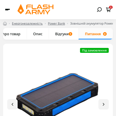
0
Енергонезалежність
Power Bank
Зовнішній акумулятор Powerba
е про товар
Опис
Відгуки
Питання
1
0
Під замовлення