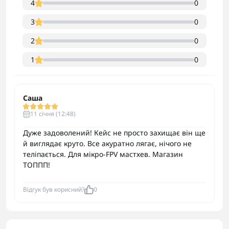
4
0
3
0
2
0
1
0
Саша
11 cічня (12:48)
Дуже задоволений! Кейс не просто захищає він ще
й виглядає круто. Все акуратно лягає, нічого не
теліпається. Для мікро-FPV мастхев. Магазин
ТОППП!
Відгук був корисний?
0