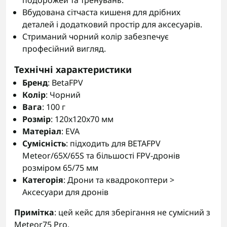
подорожей та тренувань.
Вбудована сітчаста кишеня для дрібних
деталей і додатковий простір для аксесуарів.
Стриманий чорний колір забезпечує
професійний вигляд.
Технічні характеристики
Бренд
: BetaFPV
Колір
: Чорний
Вага
: 100 г
Розмір
: 120x120x70 мм
Матеріал
: EVA
Сумісність
: підходить для BETAFPV
Meteor/65X/65S та більшості FPV-дронів
розміром 65/75 мм
Категорія
: Дрони та квадрокоптери >
Аксесуари для дронів
Примітка
: цей кейс для зберігання не сумісний з
Meteor75 Pro.