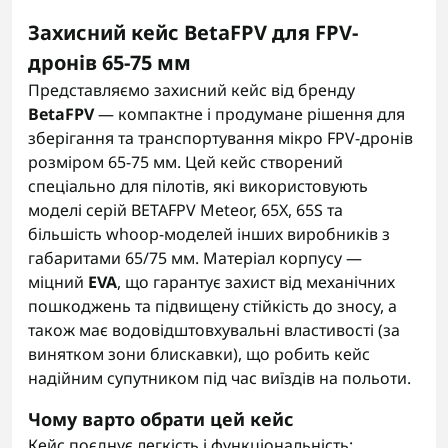
Захисний кейс BetaFPV для FPV-
дронів 65-75 мм
Представляємо захисний кейс від бренду
BetaFPV
— компактне і продумане рішення для
зберігання та транспортування мікро FPV-дронів
розміром 65-75 мм. Цей кейс створений
спеціально для пілотів, які використовують
моделі серій BETAFPV Meteor, 65X, 65S та
більшість whoop-моделей інших виробників з
габаритами 65/75 мм. Матеріал корпусу —
міцний
EVA
, що гарантує захист від механічних
пошкоджень та підвищену стійкість до зносу, а
також має водовідштовхувальні властивості (за
винятком зони блискавки), що робить кейс
надійним супутником під час виїздів на польоти.
Чому варто обрати цей кейс
Кейс поєднує легкість і функціональність: