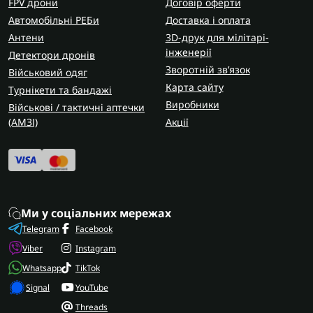
FPV дрони
Договір оферти
Автомобільні РЕБи
Доставка і оплата
Антени
3D-друк для мілітарі-
інженерії
Детектори дронів
Зворотній зв’язок
Військовий одяг
Карта сайту
Турнікети та бандажі
Виробники
Військові / тактичні аптечки
(AMЗІ)
Акції
Ми у соціальних мережах
Telegram
Facebook
Viber
Instagram
Whatsapp
TikTok
Signal
YouTube
Threads