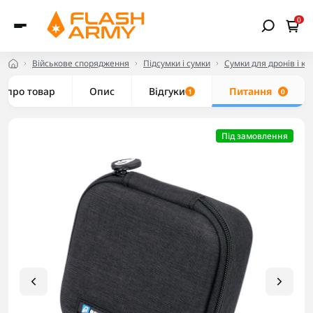
0
Військове спорядження
Підсумки і сумки
Сумки для дронів і к
е про товар
Опис
Відгуки
Питання
1
0
Під замовлення