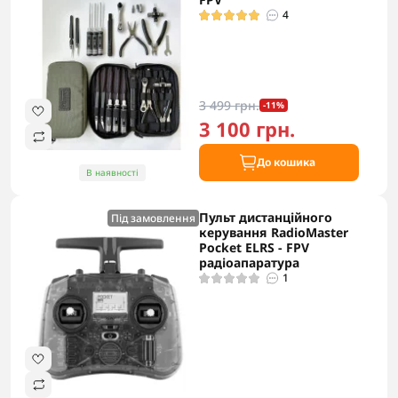
4
3 499 грн.
-11%
3 100 грн.
До кошика
В наявності
Пульт дистанційного
Під замовлення
керування RadioMaster
Pocket ELRS - FPV
радіоапаратура
1