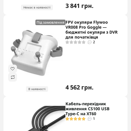
3 841 грн.
Немає в наявності
FPV окуляри Flywoo
Під замовлення
VR008 Pro Goggle —
бюджетні окуляри з DVR
для початківця
2
4 562 грн.
В наявності
Кабель-перехідник
живлення CS100 USB
Type-C на XT60
1