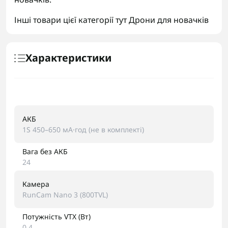
Інші товари цієї категорії тут
Дрони для новачків
Характеристики
АКБ
1S 450–650 мА·год (не в комплекті)
Вага без АКБ
24
Камера
RunCam Nano 3 (800TVL)
Потужність VTX (Вт)
0,4