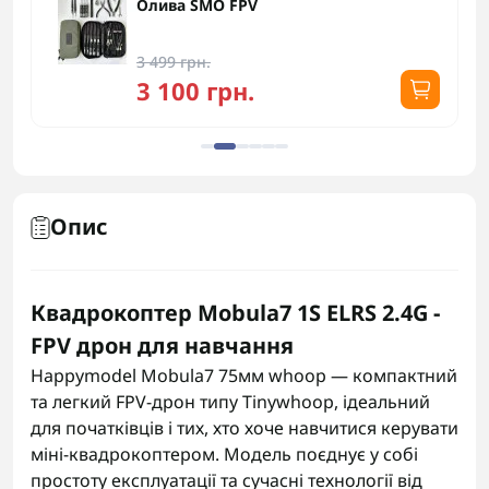
Олива SMO FPV
3 499 грн.
3 100 грн.
Опис
Квадрокоптер Mobula7 1S ELRS 2.4G -
FPV дрон для навчання
Happymodel Mobula7 75мм whoop — компактний
та легкий FPV-дрон типу Tinywhoop, ідеальний
для початківців і тих, хто хоче навчитися керувати
міні-квадрокоптером. Модель поєднує у собі
простоту експлуатації та сучасні технології від