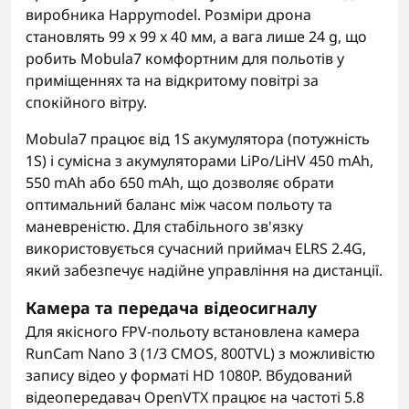
виробника Happymodel. Розміри дрона
становлять 99 x 99 x 40 мм, а вага лише 24 g, що
робить Mobula7 комфортним для польотів у
приміщеннях та на відкритому повітрі за
спокійного вітру.
Mobula7 працює від 1S акумулятора (потужність
1S) і сумісна з акумуляторами LiPo/LiHV 450 mAh,
550 mAh або 650 mAh, що дозволяє обрати
оптимальний баланс між часом польоту та
маневреністю. Для стабільного зв'язку
використовується сучасний приймач ELRS 2.4G,
який забезпечує надійне управління на дистанції.
Камера та передача відеосигналу
Для якісного FPV-польоту встановлена камера
RunCam Nano 3 (1/3 CMOS, 800TVL) з можливістю
запису відео у форматі HD 1080P. Вбудований
відеопередавач OpenVTX працює на частоті 5.8