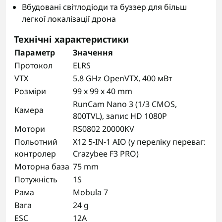
Вбудовані світлодіоди та буззер для більш
легкої локалізації дрона
Технічні характеристики
Параметр
Значення
Протокол
ELRS
VTX
5.8 GHz OpenVTX, 400 мВт
Розміри
99 x 99 x 40 mm
RunCam Nano 3 (1/3 CMOS,
Камера
800TVL), запис HD 1080P
Мотори
RS0802 20000KV
Польотний
X12 5-IN-1 AIO (у переліку переваг:
контролер
Crazybee F3 PRO)
Моторна база
75 mm
Потужність
1S
Рама
Mobula 7
Вага
24 g
ESC
12A