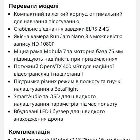
Переваги моделі
Компактний та легкий корпус, оптимальний
для навчання пілотуванню
Стабільне з'єднання завдяки ELRS 2.4G
Якісна камера RunCam Nano 3 з можливістю
запису HD 1080P
Міцна рама Mobula 7 та моторна база 75 мм
підвищують надійність при приземленнях
Потужний OpenVTX 400 мВт для надійної
відеотрансляції на дистанції
Підтримка різних режимів польоту та гнучкі
налаштування в BetaFlight
SmartAudio та OSD для швидкого
налаштування параметрів під час польоту
Вбудовані LED і буззер для швидкого
знаходження дрона
Комплектація
1 x Happymodel Mobula7 1S 75mm Micro Analog