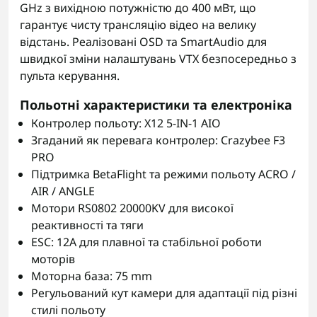
GHz з вихідною потужністю до 400 мВт, що
гарантує чисту трансляцію відео на велику
відстань. Реалізовані OSD та SmartAudio для
швидкої зміни налаштувань VTX безпосередньо з
пульта керування.
Польотні характеристики та електроніка
Контролер польоту: X12 5-IN-1 AIO
Згаданий як перевага контролер: Crazybee F3
PRO
Підтримка BetaFlight та режими польоту ACRO /
AIR / ANGLE
Мотори RS0802 20000KV для високої
реактивності та тяги
ESC: 12A для плавної та стабільної роботи
моторів
Моторна база: 75 mm
Регульований кут камери для адаптації під різні
стилі польоту