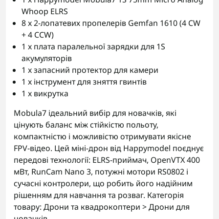
Whoop ELRS
8 x 2-лопатевих пропелерів Gemfan 1610 (4 CW
+ 4 CCW)
1 x плата паралельної зарядки для 1S
акумуляторів
1 x запасний протектор для камери
1 x інструмент для зняття гвинтів
1 x викрутка
Mobula7 ідеальний вибір для новачків, які
цінують баланс між стійкістю польоту,
компактністю і можливістю отримувати якісне
FPV-відео. Цей міні-дрон від Happymodel поєднує
передові технології: ELRS-приймач, OpenVTX 400
мВт, RunCam Nano 3, потужні мотори RS0802 і
сучасні контролери, що робить його надійним
рішенням для навчання та розваг. Категорія
товару: Дрони та квадрокоптери > Дрони для
новачків.