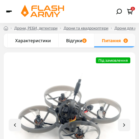
0
Дрони, РЕБИ, детектори
Дрони та квадрокоптери
Дрони для но
Характеристики
Відгуки
Питання
0
0
Під замовлення