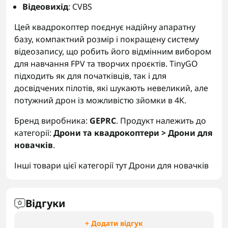
Відеовихід
: CVBS
Цей квадрокоптер поєднує надійну апаратну
базу, компактний розмір і покращену систему
відеозапису, що робить його відмінним вибором
для навчання FPV та творчих проєктів. TinyGO
підходить як для початківців, так і для
досвідчених пілотів, які шукають невеликий, але
потужний дрон із можливістю зйомки в 4K.
Бренд виробника:
GEPRC
. Продукт належить до
категорії:
Дрони та квадрокоптери > Дрони для
новачків
.
Інші товари цієї категорії тут
Дрони для новачків
Відгуки
+ Додати відгук