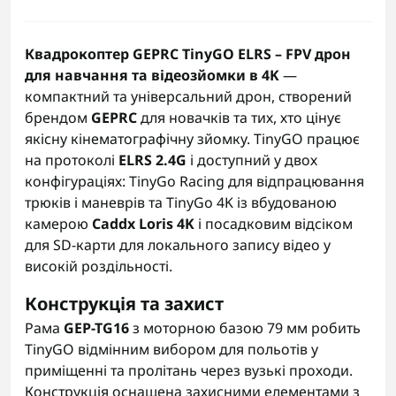
Квадрокоптер GEPRC TinyGO ELRS – FPV дрон
для навчання та відеозйомки в 4K
—
компактний та універсальний дрон, створений
брендом
GEPRC
для новачків та тих, хто цінує
якісну кінематографічну зйомку. TinyGO працює
на протоколі
ELRS 2.4G
і доступний у двох
конфігураціях: TinyGo Racing для відпрацювання
трюків і маневрів та TinyGo 4K із вбудованою
камерою
Caddx Loris 4K
і посадковим відсіком
для SD-карти для локального запису відео у
високій роздільності.
Конструкція та захист
Рама
GEP-TG16
з моторною базою 79 мм робить
TinyGO відмінним вибором для польотів у
приміщенні та пролітань через вузькі проходи.
Конструкція оснащена захисними елементами з