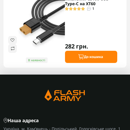
Type-C на XT60
1
282 грн.
До кошика
В наявності
Наша адреса
Україна, м, Кам’янець - Подільський, Голосківське шосе, 1