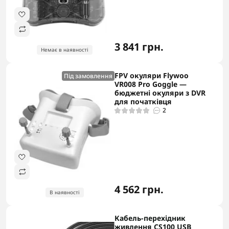
3 841 грн.
Немає в наявності
FPV окуляри Flywoo
Під замовлення
VR008 Pro Goggle —
бюджетні окуляри з DVR
для початківця
2
4 562 грн.
В наявності
Кабель-перехідник
живлення CS100 USB