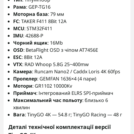
Рама
: GEP-TG16
Моторна база
: 79 мм
FC
: TAKER F411 8Bit 12A
MCU
: STM32F411
IMU
: 42688-P
Чорний ящик
: 16Mb
OSD
: BetaFlight OSD з чіпом AT7456E
ESC
: 8Bit 12A
VTX
: RAD Whoop 5.8G 25~400mw
Камера
: Runcam Nano2 / Caddx Loris 4K 60fps
Пропелер
: GEMFAN 1636×4 (4 пари)
Мотори
: GR1102 10000Kv
Приймач
: Інтегрований ELRS SPI-приймач
Максимальний час польоту
: близько 6
хвилин
Вага
: TinyGO 4K — 54.8 г; TinyGO Racing — 48 г
Деталі технічної комплектації версії