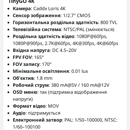
TinyGO 4K
Камера
: Caddx Loris 4K
Сенсор зображення
: 1/2.7″ CMOS
Горизонтальна роздільна здатність
: 800 TVL
Телевізійна система
: NTSC/PAL (змінюється)
Роздільна здатність відео
: 1080P@60fps,
1080P@90fps, 2.7K@60fps, 4K@30fps, 4K@60fps
Вхідна напруга
: DC 4.5–20V
FPV FOV
: 165°
FOV запису
: 170°
Мінімальне освітлення
: 0.01 lux
Об'єктив
: 1.8 mm
Робочий струм
: 380 mA@5V / 160 mA@12V
OSD меню
: так (підтримка відображення
напруги)
Формат відео
: MOV
Аудіо
: підтримується
Електронний затвор
: PAL: 1/50–100000, NTSC:
1/60–100100