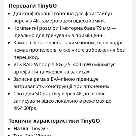
Переваги TinyGO
Дві конфігурації: гоночна для фристайлу і
версія з 4K-камерою для відеозйомки.
Компактні розміри і моторна база 79 мм —
ідеально для тренувань в приміщенні.
Камера встановлена таким чином, що в кадрі
немає пропелерів, отже чисте зображення без
перешкод.
VTX RAD Whoop 5.8G (25–400 mW) мінімізує
артефакти та «желе» на записах.
Захисна рама з EVA-піною підвищує
витривалість конструкції при зіткненнях.
Слот для SD-карти у версії 4K дозволяє
записувати відео локально в режимах до
4K@60fps.
Технічні характеристики TinyGO
Назва
: TinyGO
Тип
: TinyWhoop