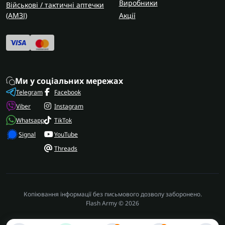
Виробники
Військові / тактичні аптечки
(AMЗІ)
Акції
Ми у соціальних мережах
Telegram
Facebook
Viber
Instagram
Whatsapp
TikTok
Signal
YouTube
Threads
Копіювання інформації без письмового дозволу заборонено.
Flash Army © 2026