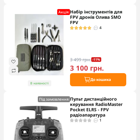
Набір інструментів для
Акцiя
FPV дронів Олива SMO
FPV
4
3 499 грн.
-11%
3 100 грн.
До кошика
В наявності
Пульт дистанційного
Під замовлення
керування RadioMaster
Pocket ELRS - FPV
радіоапаратура
1