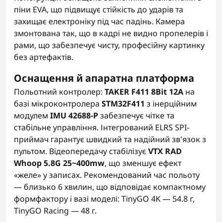
піни EVA, що підвищує стійкість до ударів та
захищає електроніку під час падінь. Камера
змонтована так, що в кадрі не видно пропелерів і
рами, що забезпечує чисту, професійну картинку
без артефактів.
Оснащення й апаратна платформа
Польотний контролер:
TAKER F411 8Bit 12A
на
базі мікроконтролера
STM32F411
з інерційним
модулем
IMU 42688-P
забезпечує чітке та
стабільне управління. Інтегрований ELRS SPI-
приймач гарантує швидкий та надійний зв'язок з
пультом. Відеопередачу стабілізує
VTX RAD
Whoop 5.8G 25~400mw
, що зменшує ефект
«желе» у записах. Рекомендований час польоту
— близько 6 хвилин, що відповідає компактному
формфактору і вазі моделі: TinyGO 4K — 54.8 г,
TinyGO Racing — 48 г.