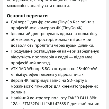
можливість аналізувати польоти.
Основні переваги
Дві версії: для фрістайлу (TinyGo Racing) та з
професійною камерою 4K (TinyGo 4K).
Ідеальний для тренувань вдома та польотів у
обмеженому просторі; компактні розміри
дозволяють пролітати через вузькі ділянки.
Продумане розташування камери забезпечує
відсутність пропелерів у кадрі — відео має
професійний вигляд.
VTX RAD Whoop 5.8G з потужністю 25~400mW
мінімізує ефект «желе» у відеозаписах.
Версія 4K підтримує запис на SD-карту з
можливістю 4K@60fps для кінематографічних
роликів.
Надійний контролер польоту TAKER F411 8Bit
12A зі STM32F411 і IMU 42688-P для стабільних,