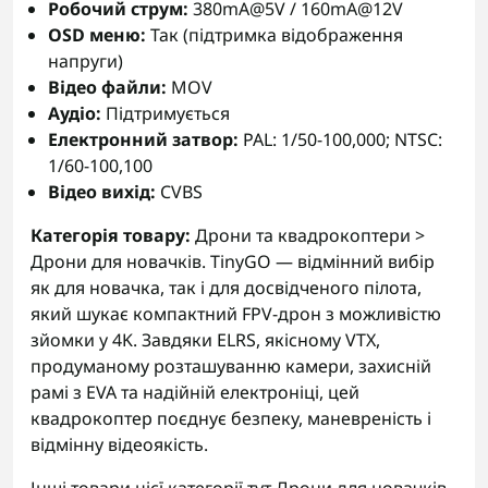
Робочий струм:
380mA@5V / 160mA@12V
OSD меню:
Так (підтримка відображення
напруги)
Відео файли:
MOV
Аудіо:
Підтримується
Електронний затвор:
PAL: 1/50-100,000; NTSC:
1/60-100,100
Відео вихід:
CVBS
Категорія товару:
Дрони та квадрокоптери >
Дрони для новачків. TinyGO — відмінний вибір
як для новачка, так і для досвідченого пілота,
який шукає компактний FPV-дрон з можливістю
зйомки у 4K. Завдяки ELRS, якісному VTX,
продуманому розташуванню камери, захисній
рамі з EVA та надійній електроніці, цей
квадрокоптер поєднує безпеку, маневреність і
відмінну відеоякість.