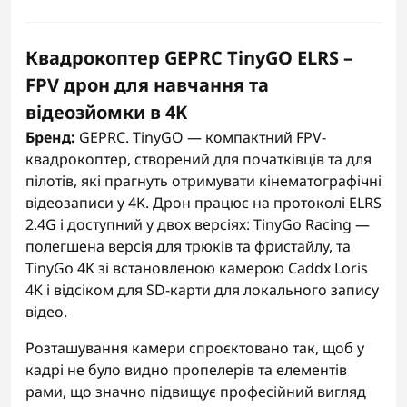
Квадрокоптер GEPRC TinyGO ELRS –
FPV дрон для навчання та
відеозйомки в 4K
Бренд:
GEPRC. TinyGO — компактний FPV-
квадрокоптер, створений для початківців та для
пілотів, які прагнуть отримувати кінематографічні
відеозаписи у 4K. Дрон працює на протоколі ELRS
2.4G і доступний у двох версіях: TinyGo Racing —
полегшена версія для трюків та фристайлу, та
TinyGo 4K зі встановленою камерою Caddx Loris
4K і відсіком для SD-карти для локального запису
відео.
Розташування камери спроєктовано так, щоб у
кадрі не було видно пропелерів та елементів
рами, що значно підвищує професійний вигляд