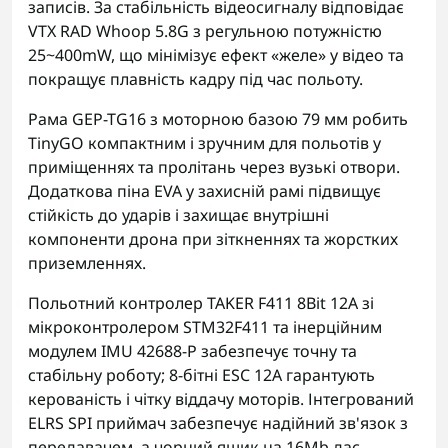
записів. За стабільність відеосигналу відповідає
VTX RAD Whoop 5.8G з регульною потужністю
25~400mW, що мінімізує ефект «желе» у відео та
покращує плавність кадру під час польоту.
Рама GEP-TG16 з моторною базою 79 мм робить
TinyGO компактним і зручним для польотів у
приміщеннях та пролітань через вузькі отвори.
Додаткова піна EVA у захисній рамі підвищує
стійкість до ударів і захищає внутрішні
компоненти дрона при зіткненнях та жорстких
приземленнях.
Польотний контролер TAKER F411 8Bit 12A зі
мікроконтролером STM32F411 та інерційним
модулем IMU 42688-P забезпечує точну та
стабільну роботу; 8-бітні ESC 12A гарантують
керованість і чітку віддачу моторів. Інтегрований
ELRS SPI приймач забезпечує надійний зв'язок з
передавачем, а чорний ящик на 16Mb дає