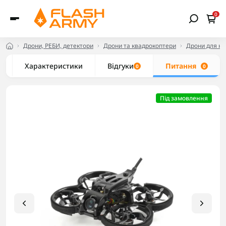
0
Дрони, РЕБИ, детектори
Дрони та квадрокоптери
Дрони для но
Характеристики
Відгуки
Питання
0
0
Під замовлення