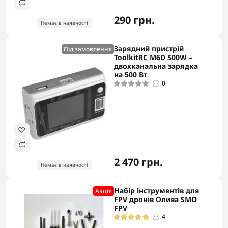
290 грн.
Немає в наявності
Зарядний пристрій
Під замовлення
ToolkitRC M6D 500W –
двохканальна зарядка
на 500 Вт
0
2 470 грн.
Немає в наявності
Набір інструментів для
Акцiя
FPV дронів Олива SMO
FPV
4