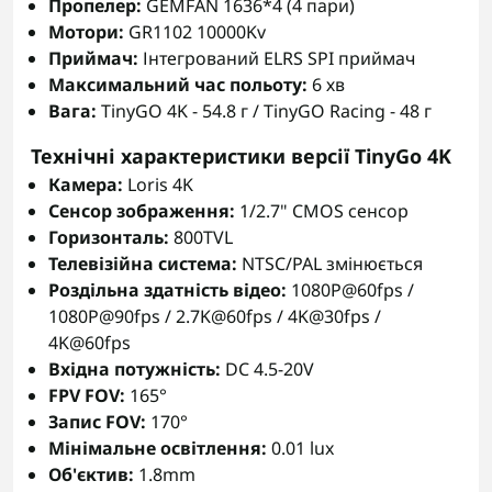
Пропелер:
GEMFAN 1636*4 (4 пари)
Мотори:
GR1102 10000Kv
Приймач:
Інтегрований ELRS SPI приймач
Максимальний час польоту:
6 хв
Вага:
TinyGO 4K - 54.8 г / TinyGO Racing - 48 г
Технічні характеристики версії TinyGo 4K
Камера:
Loris 4K
Сенсор зображення:
1/2.7" CMOS сенсор
Горизонталь:
800TVL
Телевізійна система:
NTSC/PAL змінюється
Роздільна здатність відео:
1080P@60fps /
1080P@90fps / 2.7K@60fps / 4K@30fps /
4K@60fps
Вхідна потужність:
DC 4.5-20V
FPV FOV:
165°
Запис FOV:
170°
Мінімальне освітлення:
0.01 lux
Об'єктив:
1.8mm