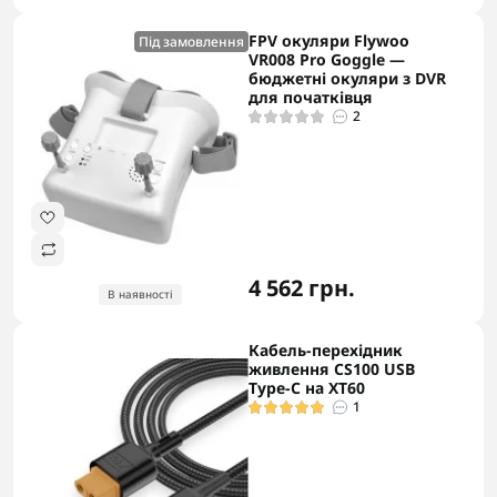
FPV окуляри Flywoo
Під замовлення
VR008 Pro Goggle —
бюджетні окуляри з DVR
для початківця
2
4 562 грн.
В наявності
Кабель-перехідник
живлення CS100 USB
Type-C на XT60
1