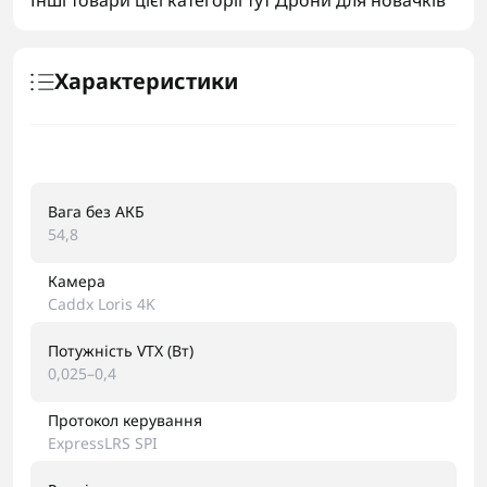
Інші товари цієї категорії тут
Дрони для новачків
Характеристики
Вага без АКБ
54,8
Камера
Caddx Loris 4K
Потужність VTX (Вт)
0,025–0,4
Протокол керування
ExpressLRS SPI