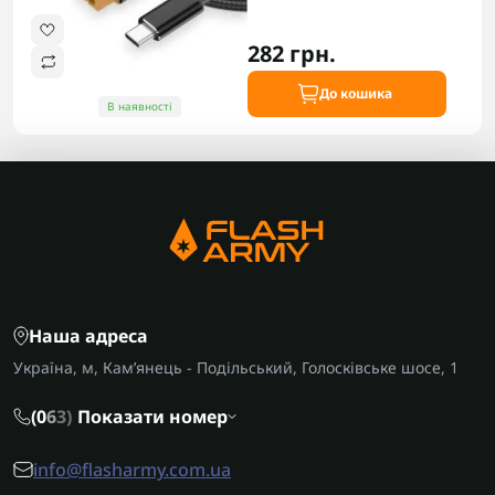
282 грн.
До кошика
В наявності
Наша адреса
Україна, м, Кам’янець - Подільський, Голосківське шосе, 1
(0
6
3)
Показати номер
info@flasharmy.com.ua