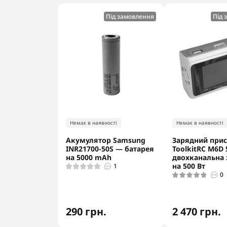
Під замовлення
Під 
Немає в наявності
Немає в наявності
Акумулятор Samsung
Зарядний прис
INR21700-50S — батарея
ToolkitRC M6D
на 5000 mAh
двохканальна 
на 500 Вт
1
0
290 грн.
2 470 грн.