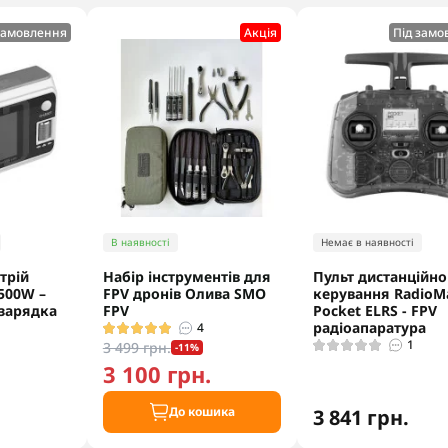
замовлення
Акцiя
Під замо
В наявності
Немає в наявності
трій
Набір інструментів для
Пульт дистанційно
 500W –
FPV дронів Олива SMO
керування RadioM
зарядка
FPV
Pocket ELRS - FPV
радіоапаратура
4
1
3 499 грн.
-11%
3 100 грн.
До кошика
3 841 грн.