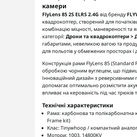
камери
FlyLens 85 2S ELRS 2.4G
від бренду
FL
квадрокоптер, створений для початківці
комбінацію міцності, маневреності та 
категорії:
Дрони та квадрокоптери > 
габаритами, невеликою вагою та проду
для польотів у обмежених просторах і
Конструкція рами FlyLens 85 (Standard 
обробкою чорним вуглецем, що підвищує
Інноваційний дизайн з реверсивними 
допомагає оптимально розмістити аку
впливає на керованість під час трюків 
Технічні характеристики
Рама: карбонова та полікарбонатна 
Frame kit)
Клас: Tinywhoop / компактний анало
Мотори: 1003, 14800KV