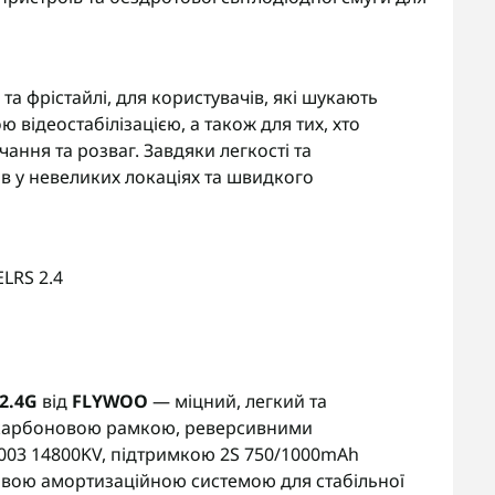
 та фрістайлі, для користувачів, які шукають
відеостабілізацією, а також для тих, хто
ання та розваг. Завдяки легкості та
ів у невеликих локаціях та швидкого
ELRS 2.4
 2.4G
від
FLYWOO
— міцний, легкий та
 карбоновою рамкою, реверсивними
03 14800KV, підтримкою 2S 750/1000mAh
овою амортизаційною системою для стабільної