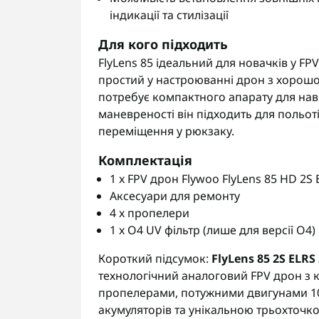
індикації та стилізації
Для кого підходить
FlyLens 85 ідеальний для новачків у FPV
простий у настроюванні дрон з хорошою 
потребує компактного апарату для навч
маневреності він підходить для польот
переміщення у рюкзаку.
Комплектація
1 x FPV дрон Flywoo FlyLens 85 HD 2S 
Аксесуари для ремонту
4 x пропелери
1 x O4 UV фільтр (лише для версії O4)
Короткий підсумок:
FlyLens 85 2S ELRS
технологічний аналоговий FPV дрон з
пропелерами, потужними двигунами 10
акумуляторів та унікальною трьохточк