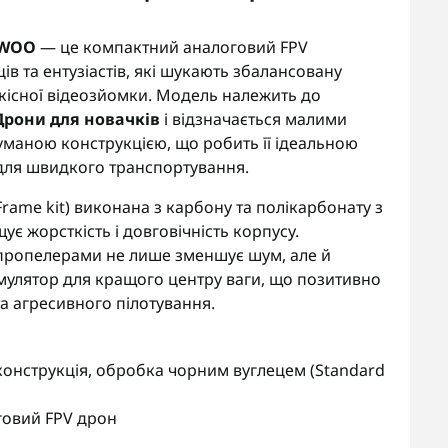
YWOO
— це компактний аналоговий FPV
в та ентузіастів, які шукають збалансовану
якісної відеозйомки. Модель належить до
Дрони для новачків
і відзначається малими
маною конструкцією, що робить її ідеальною
 для швидкого транспортування.
Frame kit) виконана з карбону та полікарбонату з
 жорсткість і довговічність корпусу.
пропелерами не лише зменшує шум, але й
мулятор для кращого центру ваги, що позитивно
та агресивного пілотування.
конструкція, обробка чорним вуглецем (Standard
говий FPV дрон