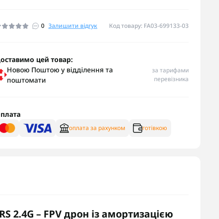
0
Залишити відгук
Код товару: FA03-699133-03
оставимо цей товар:
Новою Поштою у відділення та
за тарифами
перевізника
поштомати
плата
оплата за рахунком
готівкою
RS 2.4G – FPV дрон із амортизацією