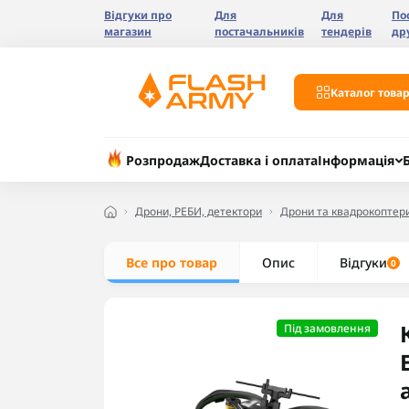
Відгуки про
Для
Для
По
магазин
постачальників
тендерів
др
Каталог товар
Розпродаж
Доставка і оплата
Інформація
Дрони, РЕБИ, детектори
Дрони та квадрокоптер
Все про товар
Опис
Відгуки
0
Під замовлення