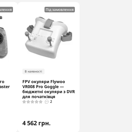
влення
Під замовлення
В наявності
го
FPV окуляри Flywoo
aster
VR008 Pro Goggle —
бюджетні окуляри з DVR
для початківця
2
4 562 грн.