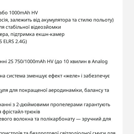
h або 1000mAh HV
рсія, залежить від акумулятора та стилю польоту)
ля стабільної відеозйомки
ера, підтримка екшн-камер
S ELRS 2.4G)
ні 2S 750/1000mAh HV (до 10 хвилин в Analog
на система зменшує ефект «желе» і забезпечує
уля для покращеної аеродинаміки, балансу та
днанні з 2-дюймовими пропелерами гарантують
 фрістайл-трюків
цевого волокна та полікарбонату — зручний для
ристроїв та бездротової світлодіодної смуги для