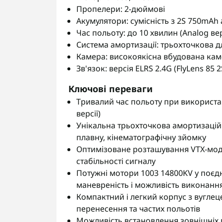
Пропелери: 2-дюймові
Акумулятори: сумісність з 2S 750mA
Час польоту: до 10 хвилин (Analog ве
Система амортизації: трьохточкова д
Камера: високоякісна вбудована кам
Зв'язок: версія ELRS 2.4G (FlyLens 85 2
Ключові переваги
Тривалий час польоту при використан
версії)
Унікальна трьохточкова амортизацій
плавну, кінематографічну зйомку
Оптимізоване розташування VTX-мод
стабільності сигналу
Потужні мотори 1003 14800KV у поє
маневреність і можливість виконання
Компактний і легкий корпус з вугле
перенесення та частих польотів
Можливість встановлення зовнішніх п