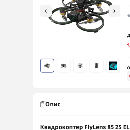
Д
О
Опис
Квадрокоптер FlyLens 85 2S EL