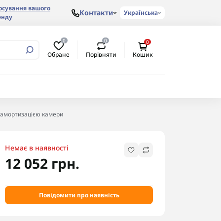
осування вашого
Контакти
Українська
енду
0
0
0
Обране
Порівняти
Кошик
з амортизацією камери
Немає в наявності
12 052 грн.
Повідомити про наявність