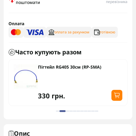
перевізника
поштомати
Оплата
оплата за рахунком
готівкою
Часто купують разом
Пігтейл RG405 30см (RP-SMA)
330 грн.
Опис