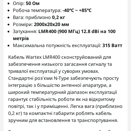
Опір:
50 Ом
Робоча температура:
-40℃ ~ +85℃
Вага: приблизно
0,2 кг
Розміри:
2000x20x20 мм
Затухання:
LMR400 (900 МГц) 12.8 dBi на 100
метрів
Максимальна потужність експлуатації:
315 Ватт
Кабель Wartex LMR400 сконструйований для
забезпечення низького загасання сигналу та
тривалої експлуатації у суворих умовах.
Стандартні роз'єми N-Type забезпечують просту
інтеграцію з більшістю антенної апаратури, а
широкий температурний діапазон експлуатації
гарантує стабільність роботи як на відкритому
повітрі, так і у приміщенні. Легка вага (приблизно
0,2 кг) та компактні габарити роблять кабель
зручним для встановлення та транспортування.