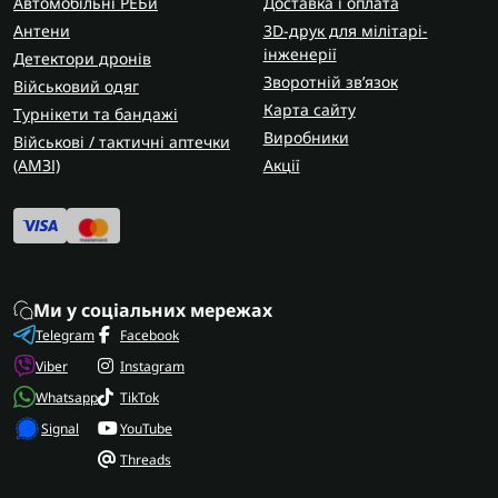
Автомобільні РЕБи
Доставка і оплата
Антени
3D-друк для мілітарі-
інженерії
Детектори дронів
Зворотній зв’язок
Військовий одяг
Карта сайту
Турнікети та бандажі
Виробники
Військові / тактичні аптечки
(AMЗІ)
Акції
Ми у соціальних мережах
Telegram
Facebook
Viber
Instagram
Whatsapp
TikTok
Signal
YouTube
Threads