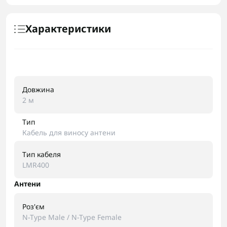
Характеристики
Довжина
2 м
Тип
Кабель для виносу антени
Тип кабеля
LMR400
Антени
Роз'єм
N-Type Male / N-Type Female