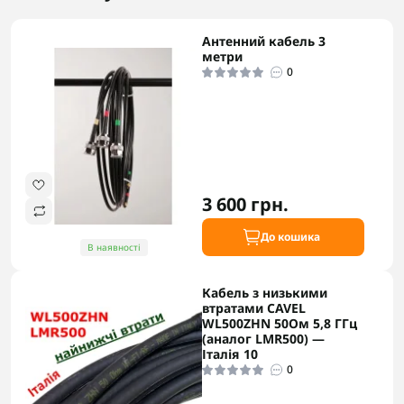
Антенний кабель 3
метри
0
3 600 грн.
До кошика
В наявності
Кабель з низькими
втратами CAVEL
WL500ZHN 50Ом 5,8 ГГц
(аналог LMR500) —
Італія 10
0