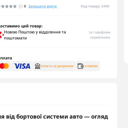
0
Залишити відгук
Код товару: 2490-
оставимо цей товар:
Новою Поштою у відділення та
за тарифами
перевізника
поштомати
плата
оплата за рахунком
готівкою
я від бортової системи авто — огляд