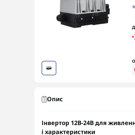
Д
О
Опис
Інвертор 12В-24В для живленн
і характеристики