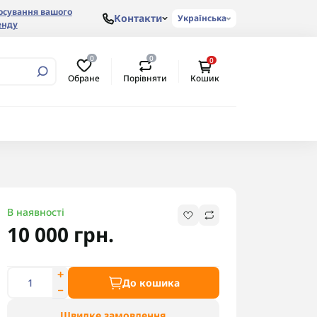
осування вашого
Контакти
Українська
енду
0
0
0
Обране
Порівняти
Кошик
В наявності
10 000 грн.
До кошика
Швидке замовлення