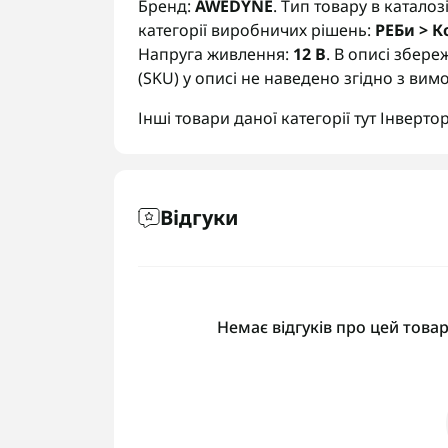
Бренд:
AWEDYNE
. Тип товару в каталоз
категорії виробничих рішень:
РЕБи > К
Напруга живлення:
12 В
. В описі збере
(SKU) у описі не наведено згідно з вим
Інші товари даної категорії тут
Інверто
Відгуки
Немає відгуків про цей товар