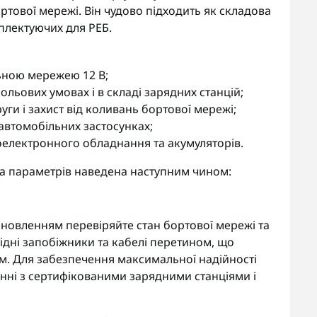
ртової мережі. Він чудово підходить як складова
плектуючих для РЕБ.
льною мережею 12 В;
льових умовах і в складі зарядних станцій;
уги і захист від коливань бортової мережі;
 автомобільних застосунках;
оелектронного обладнання та акумуляторів.
ра параметрів наведена наступним чином:
тановленням перевіряйте стан бортової мережі та
ідні запобіжники та кабелі перетином, що
м. Для забезпечення максимальної надійності
анні з сертифікованими зарядними станціями і