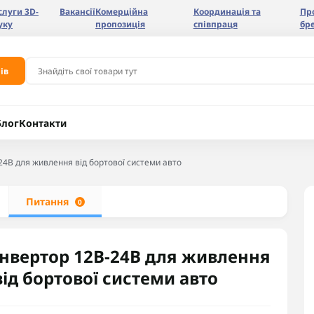
слуги 3D-
Вакансії
Комерційна
Координація та
Пр
уку
пропозиція
співпраця
бр
ів
Блог
Контакти
24В для живлення від бортової системи авто
Питання
0
Інвертор 12В-24В для живлення
від бортової системи авто