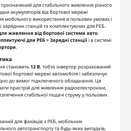
призначений для стабільного живлення різного
дки акумуляторів від бортової мережі
ля мобільного використання в польових умовах і
 зарядних станцій та комплектуючих для РЕБ.
для живлення від бортової системи авто
.
плектуючі для РЕБ > Зарядні станції
і в системі
ертори
.
тика
ня становить
12 В
, тобто інвертор розрахований
тової бортової мережі автомобіля і забезпечує
ідно до вимог підключеного обладнання. Ця
ати пристрій для живлення радіоелектроніки,
зпечення стабільної подачі струму у польових
ний для фахівців з РЕБ, мобільних
льного автотранспорту та будь-яких випадків,