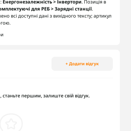
і:
Енергонезалежність > Інвертори
. Позиція в
омплектуючі для РЕБ > Зарядні станції
.
жено всі доступні дані з вихідного тексту; артикул
огою.
ри
+ Додати відгук
, станьте першим, залиште свій відгук.