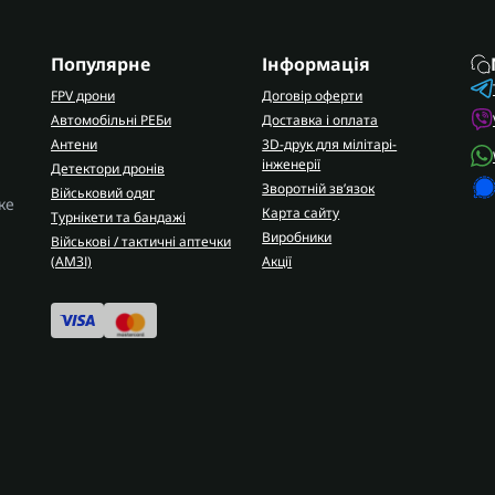
Популярне
Інформація
FPV дрони
Договір оферти
Автомобільні РЕБи
Доставка і оплата
Антени
3D-друк для мілітарі-
інженерії
Детектори дронів
Зворотній зв’язок
Військовий одяг
ке
Карта сайту
Турнікети та бандажі
Виробники
Військові / тактичні аптечки
(AMЗІ)
Акції