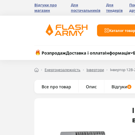
Відгуки про
Для
Для
По
магазин
постачальників
тендерів
др
Каталог товар
Розпродаж
Доставка і оплата
Інформація
Енергонезалежність
Інвертори
Інвертор 12В-
Все про товар
Опис
Відгуки
0