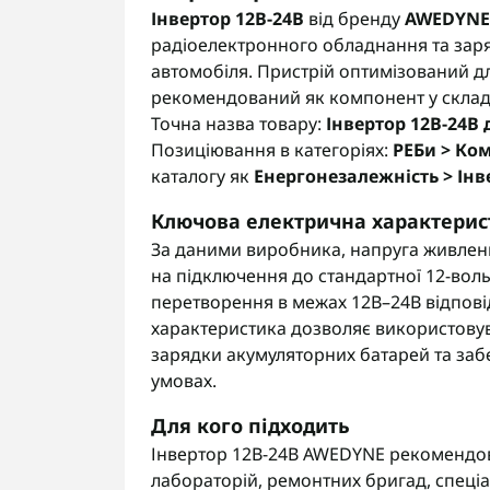
Інвертор 12В-24В
від бренду
AWEDYNE
радіоелектронного обладнання та заря
автомобіля. Пристрій оптимізований д
рекомендований як компонент у складі
Точна назва товару:
Інвертор 12В-24В 
Позиціювання в категоріях:
РЕБи > Ком
каталогу як
Енергонезалежність > Інв
Ключова електрична характерис
За даними виробника, напруга живлен
на підключення до стандартної 12-воль
перетворення в межах 12В–24В відпов
характеристика дозволяє використовув
зарядки акумуляторних батарей та забе
умовах.
Для кого підходить
Інвертор 12В-24В AWEDYNE рекомендова
лабораторій, ремонтних бригад, спеціа