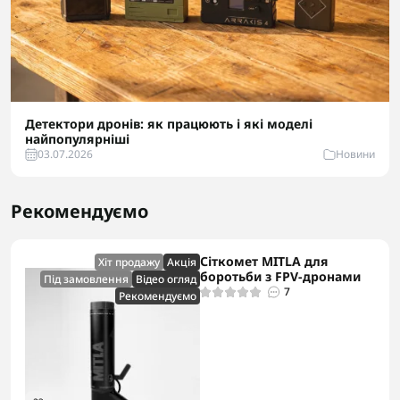
Детектори дронів: як працюють і які моделі
найпопулярніші
03.07.2026
Новини
Рекомендуємо
Сіткомет MITLA для
Хіт продажу
Акцiя
боротьби з FPV-дронами
Під замовлення
Відео огляд
7
Рекомендуємо