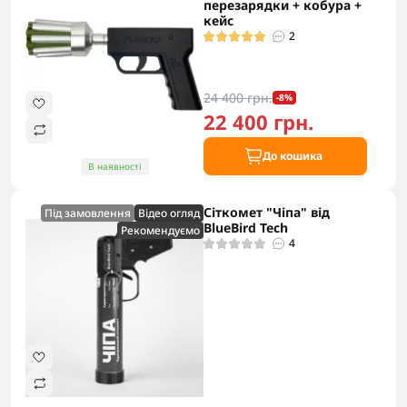
перезарядки + кобура +
кейс
2
24 400 грн.
-8%
22 400 грн.
До кошика
В наявності
Сіткомет "Чіпа" від
Під замовлення
Відео огляд
BlueBird Tech
Рекомендуємо
4