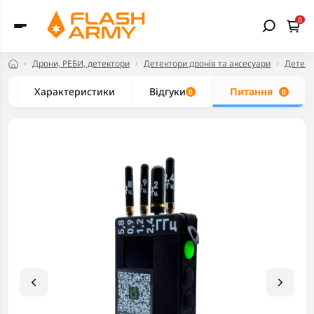
0
Дрони, РЕБИ, детектори
Детектори дронів та аксесуари
Детект
Характеристики
Відгуки
Питання
0
0