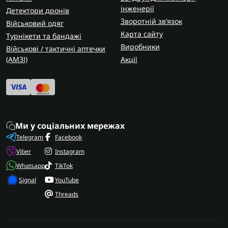
інженерії
Детектори дронів
Зворотній зв’язок
Військовий одяг
Карта сайту
Турнікети та бандажі
Виробники
Військові / тактичні аптечки
(AMЗІ)
Акції
Ми у соціальних мережах
Telegram
Facebook
Viber
Instagram
Whatsapp
TikTok
Signal
YouTube
Threads