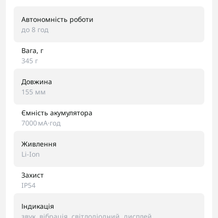
Автономність роботи
до 8 год
Вага, г
345 г
Довжина
155 мм
Ємність акумулятора
7000 мА·год
Живлення
Li-Ion
Захист
IP54
Індикація
звук, вібрація, світлодіодний, дисплей