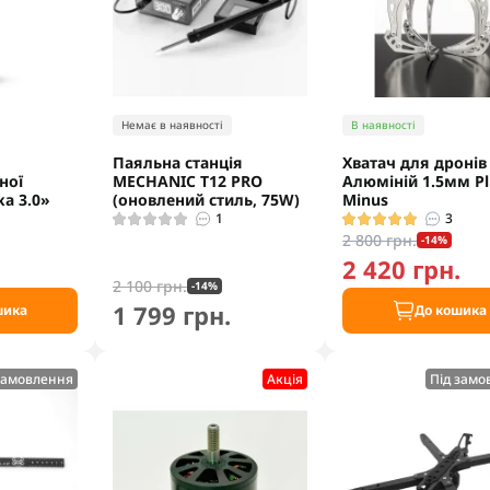
Немає в наявності
В наявності
Паяльна станція
Хватач для дронів
ної
MECHANIC T12 PRO
Алюміній 1.5мм Pl
ка 3.0»
(оновлений стиль, 75W)
Minus
6
1
3
2 800 грн.
-14%
2 420 грн.
2 100 грн.
-14%
1 799 грн.
шика
До кошика
замовлення
Акцiя
Під замо