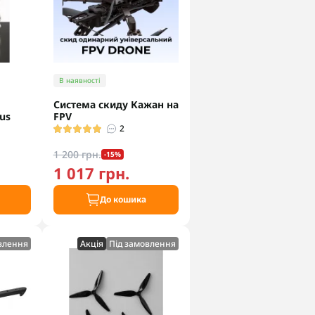
В наявності
Система скиду Кажан на
us
FPV
2
1 200 грн.
-15%
1 017 грн.
До кошика
влення
Акцiя
Під замовлення