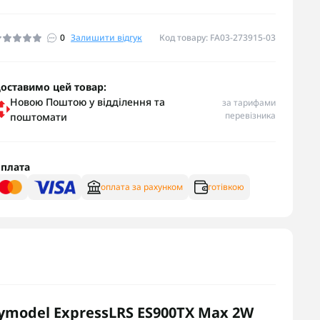
0
Залишити відгук
Код товару: FA03-273915-03
оставимо цей товар:
Новою Поштою у відділення та
за тарифами
перевізника
поштомати
плата
оплата за рахунком
готівкою
model ExpressLRS ES900TX Max 2W