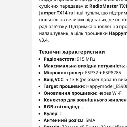
сумісних передавачів:
RadioMaster TX1
Jumper TX14
та інші пульти, що підтри
польотів на великих відстанях, де необ
радіозв'язку. Підтримка оновлення пр
налаштувань, а ціль прошивки
Happym
v3.4.
Технічні характеристики
Радіочастота
: 915 МГц
Максимальна вихідна потужність
:
Мікроконтролер
: ESP32 + ESP8285
Вхід VCC
: 5-13 В (рекомендовано ви
Target прошивки
: Happymodel_ES900
Оновлення прошивки
: через Wi-Fi
Конектор для зовнішнього живле
RGB-світлодіод
: є
Кулер
: є
Антенний роз'єм
: SMA