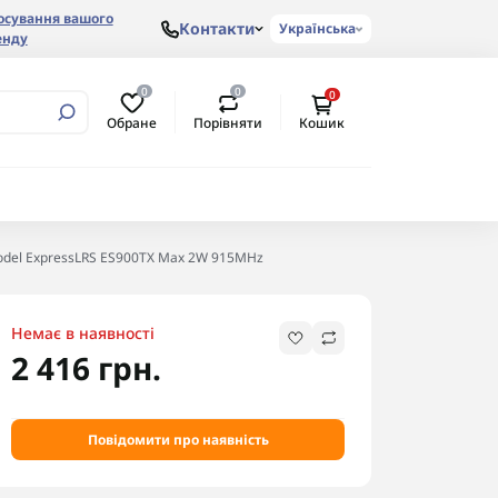
осування вашого
Контакти
Українська
енду
0
0
0
Обране
Порівняти
Кошик
odel ExpressLRS ES900TX Max 2W 915MHz
Немає в наявності
2 416 грн.
Повідомити про наявність