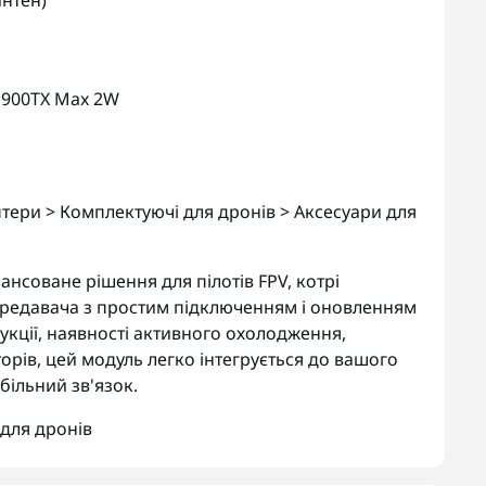
антен)
S900TX Max 2W
тери > Комплектуючі для дронів > Аксесуари для
нсоване рішення для пілотів FPV, котрі
редавача з простим підключенням і оновленням
кції, наявності активного охолодження,
торів, цей модуль легко інтегрується до вашого
більний зв'язок.
для дронів