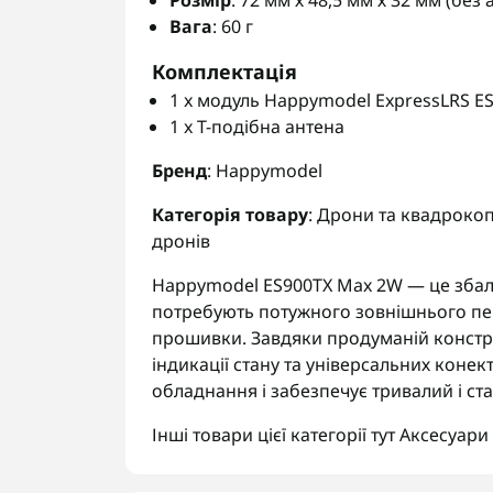
Розмір
: 72 мм х 48,5 мм х 32 мм (без 
Вага
: 60 г
Комплектація
1 x модуль Happymodel ExpressLRS E
1 x T-подібна антена
Бренд
: Happymodel
Категорія товару
: Дрони та квадрокоп
дронів
Happymodel ES900TX Max 2W — це збала
потребують потужного зовнішнього пе
прошивки. Завдяки продуманій констру
індикації стану та універсальних конек
обладнання і забезпечує тривалий і ста
Інші товари цієї категорії тут
Аксесуари 