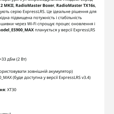
2 MKII
,
RadioMaster Boxer
,
RadioMaster TX16s
,
мують серію ExpressLRS. Це ідеальне рішення для
хідна підвищена потужність і стабільність
ошивки через Wi-Fi спрощує процес оновлення і
odel_ES900_MAX
планується у версії ExpressLRS
 >33 дБм (2 Вт)
користовувати зовнішній акумулятор)
_MAX (буде доступна у версії ExpressLRS v3.4)
ння
: XT30