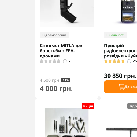
Під замовлення
В наявності
Сіткомет MITLA для
Пристрій
боротьби з FPV-
радіоелектрон
дронами
розвідки «Чуй
7
2
30 850 грн.
4 500 грн.
-11%
4 000 грн.
До ко
Акцiя
Під 