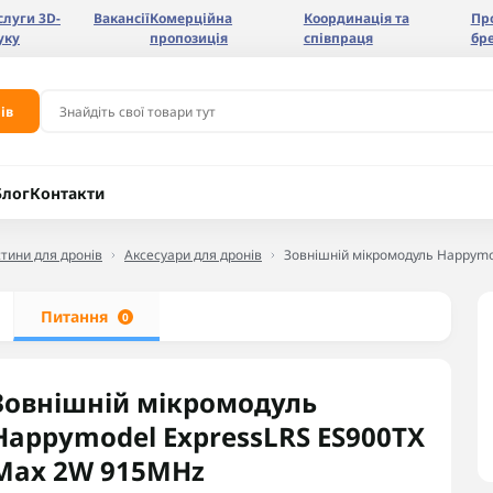
слуги 3D-
Вакансії
Комерційна
Координація та
Пр
уку
пропозиція
співпраця
бр
ів
Блог
Контакти
тини для дронів
Аксесуари для дронів
Зовнішній мікромодуль Happym
Питання
0
Зовнішній мікромодуль
Happymodel ExpressLRS ES900TX
Max 2W 915MHz