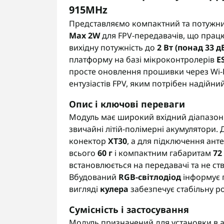
915MHz
Представляємо компактний та потужн
Max 2W
для FPV-передавачів, що працю
вихідну потужність до
2 Вт (понад 33 д
платформу на базі мікроконтролерів
E
просте оновлення прошивки через Wi-F
ентузіастів FPV, яким потрібен надійни
Опис і ключові переваги
Модуль має широкий вхідний діапазо
звичайні літій-полімерні акумулятори
конектор
XT30
, а для підключення ан
всього
60 г
і компактним габаритам
72
встановлюється на передавачі та не ст
Вбудований
RGB-світлодіод
інформує 
вигляді
кулера
забезпечує стабільну р
Сумісність і застосування
Модуль призначений для установки в а