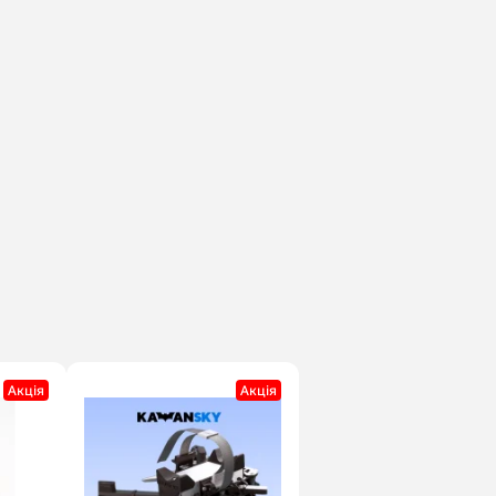
Акцiя
Акцiя