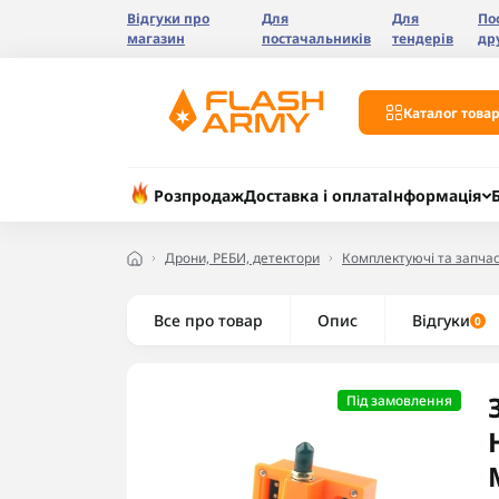
Відгуки про
Для
Для
По
магазин
постачальників
тендерів
др
Каталог товар
Розпродаж
Доставка і оплата
Інформація
Дрони, РЕБИ, детектори
Комплектуючі та запчас
Все про товар
Опис
Відгуки
0
Під замовлення