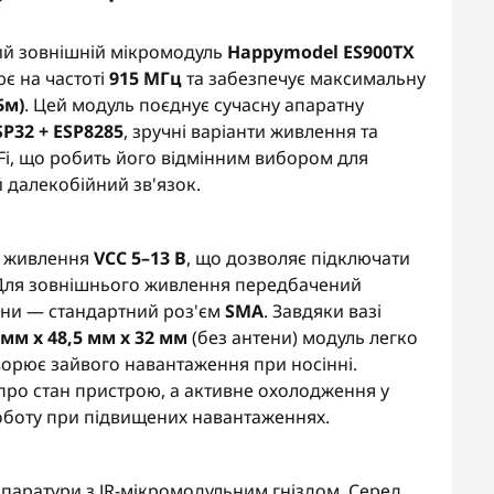
ий зовнішній мікромодуль
Happymodel ES900TX
є на частоті
915 МГц
та забезпечує максимальну
Бм)
. Цей модуль поєднує сучасну апаратну
SP32 + ESP8285
, зручні варіанти живлення та
i, що робить його відмінним вибором для
й далекобійний зв'язок.
н живлення
VCC 5–13 В
, що дозволяє підключати
. Для зовнішнього живлення передбачений
тени — стандартний роз'єм
SMA
. Завдяки вазі
 мм х 48,5 мм х 32 мм
(без антени) модуль легко
ворює зайвого навантаження при носінні.
про стан пристрою, а активне охолодження у
оботу при підвищених навантаженнях.
паратури з JR-мікромодульним гніздом. Серед