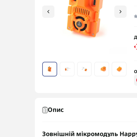
Д
О
Опис
Зовнішній мікромодуль Happy