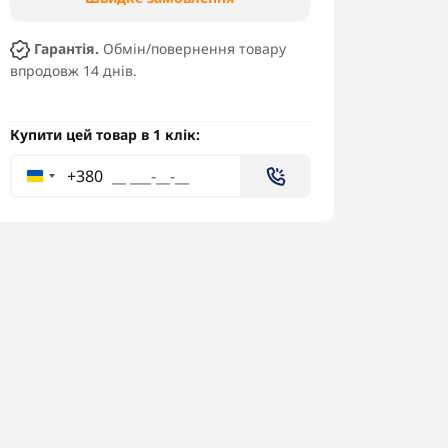
Гарантія.
Обмін/повернення товару
впродовж 14 днів.
Купити цей товар в 1 клік:
+380
Вогнетривка сумка BetaFPV
Такт
Handbag для акумуляторів
пайк
пол