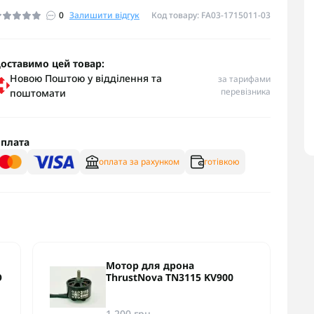
0
Залишити відгук
Код товару: FA03-1715011-03
оставимо цей товар:
Новою Поштою у відділення та
за тарифами
перевізника
поштомати
плата
оплата за рахунком
готівкою
Мотор для дрона
O
ThrustNova TN3115 KV900
1 200 грн.