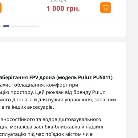
1 000 грн.
берігання FPV дрона (модель Puluz PU5011)
ь захист обладнання, комфорт при
цію простору. Цей рюкзак від бренду Puluz
ого дрона, а й для пульта управління, запасних
в та інших аксесуарів.
 зносостійкого та водовідштовхувального
Міцна металева застібка-блискавка й надійні
луатацію під час поїздок містом чи в