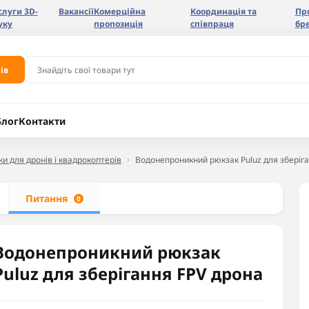
слуги 3D-
Вакансії
Комерційна
Координація та
Пр
уку
пропозиція
співпраця
бр
ів
Блог
Контакти
и для дронів і квадрокоптерів
Водонепроникний рюкзак Puluz для зберіг
Питання
0
Водонепроникний рюкзак
Puluz для зберігання FPV дрона