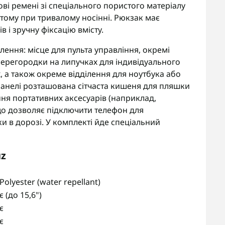
ві ремені зі спеціального пористого матеріалу
тому при тривалому носінні. Рюкзак має
 і зручну фіксацію вмісту.
лення: місце для пульта управління, окремі
і перегородки на липучках для індивідуального
 а також окреме відділення для ноутбука або
й панелі розташована сітчаста кишеня для пляшки
ння портативних аксесуарів (наприклад,
 що дозволяє підключити телефон для
и в дорозі. У комплекті йде спеціальний
uz
Polyester (water repellant)
є (до 15,6")
є
є