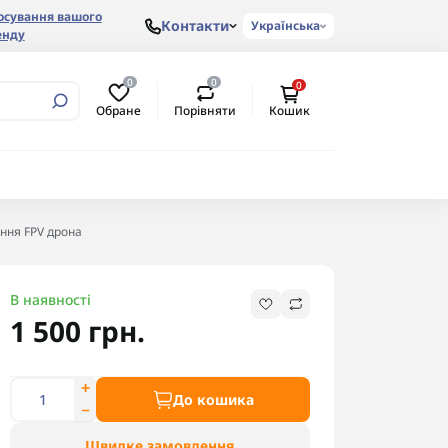
осування вашого
Контакти
Українська
енду
0
0
0
Обране
Порівняти
Кошик
ання FPV дрона
В наявності
1 500 грн.
До кошика
Швидке замовлення