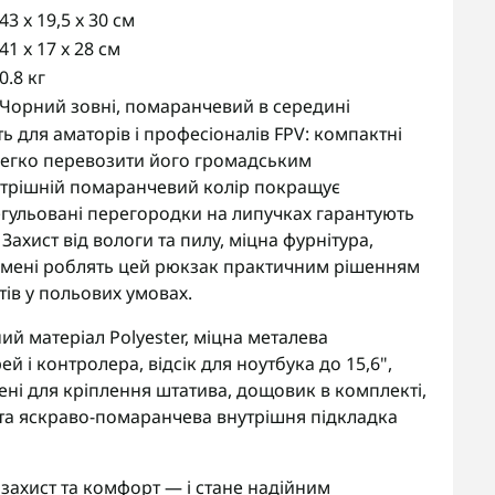
43 x 19,5 x 30 см
41 x 17 x 28 см
0.8 кг
Чорний зовні, помаранчевий в середині
ь для аматорів і професіоналів FPV: компактні
 легко перевозити його громадським
утрішній помаранчевий колір покращує
регульовані перегородки на липучках гарантують
Захист від вологи та пилу, міцна фурнітура,
ремені роблять цей рюкзак практичним рішенням
ів у польових умовах.
й матеріал Polyester, міцна металева
й і контролера, відсік для ноутбука до 15,6",
ені для кріплення штатива, дощовик в комплекті,
кг та яскраво-помаранчева внутрішня підкладка
захист та комфорт — і стане надійним