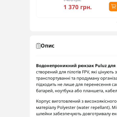
1 370 грн.
Опис
Водонепроникний рюкзак Puluz для з
створений для пілотів FPV, які цінуют
транспортуванні та продуману організа
підходить не лише для перенесення сам
батарей, ноутбука або планшета, кабелі
Корпус виготовлений з високоякісного
матеріалу Polyester (water repellant). 
шлейки забезпечують довготривалу експ