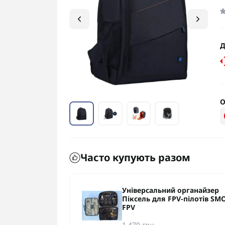
Д
О
Часто купують разом
нтів для FPV
Універсальний органайзер
кам SMO FPV
Піксель для FPV-пілотів SM
FPV
1 470 грн.