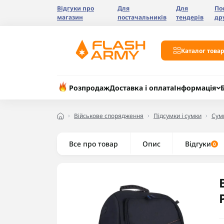
Відгуки про
Для
Для
По
магазин
постачальників
тендерів
др
Каталог товар
Розпродаж
Доставка і оплата
Інформація
Військове спорядження
Підсумки і сумки
Сумк
Все про товар
Опис
Відгуки
0