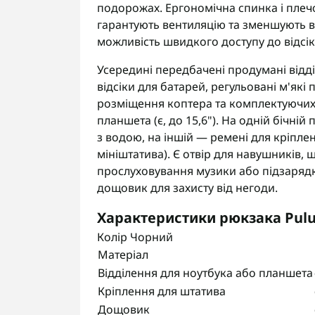
подорожах. Ергономічна спинка і плечо
гарантують вентиляцію та зменшують в
можливість швидкого доступу до відсіків
Усередині передбачені продумані відді
відсіки для батарей, регульовані м'як
розміщення коптера та комплектуючих,
планшета (є, до 15,6"). На одній бічні
з водою, на іншій — ремені для кріпле
мініштатива). Є отвір для навушників,
прослуховування музики або підзарядк
дощовик для захисту від негоди.
Характеристики рюкзака
Pul
Колір Чорний
Матеріал
Відділення для ноутбука або планшета
Кріплення для штатива
Дощовик