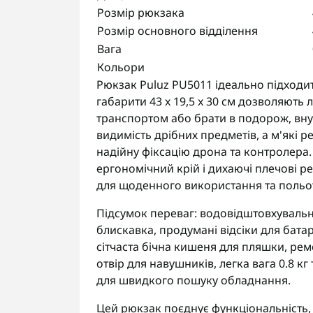
Розмір рюкзака
Розмір основного відділення
Вага
Кольори
Рюкзак Puluz PU5011 ідеально підходит
габарити 43 x 19,5 x 30 см дозволяють
транспортом або брати в подорож, вн
видимість дрібних предметів, а м'які 
надійну фіксацію дрона та контролера. 
ергономічний крій і дихаючі плечові 
для щоденного використання та польот
Підсумок переваг: водовідштовхувальни
блискавка, продумані відсіки для батаре
сітчаста бічна кишеня для пляшки, рем
отвір для навушників, легка вага 0.8 
для швидкого пошуку обладнання.
Цей рюкзак поєднує функціональність, 