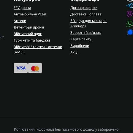
FPV дрони
Договір оферти
Автомобільні РЕБи
Доставка і оплата
Антени
3D-друк для мілітарі-
інженерії
Детектори дронів
Зворотній зв’язок
Військовий одяг
ке
Карта сайту
Турнікети та бандажі
Виробники
Військові / тактичні аптечки
(AMЗІ)
Акції
Копіювання інформації без письмового дозволу заборонено.