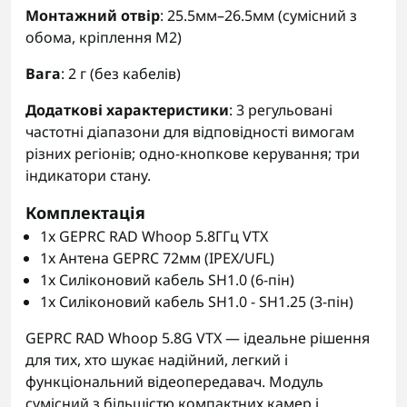
Монтажний отвір
: 25.5мм–26.5мм (сумісний з
обома, кріплення M2)
Вага
: 2 г (без кабелів)
Додаткові характеристики
: 3 регульовані
частотні діапазони для відповідності вимогам
різних регіонів; одно-кнопкове керування; три
індикатори стану.
Комплектація
1x GEPRC RAD Whoop 5.8ГГц VTX
1x Антена GEPRC 72мм (IPEX/UFL)
1x Силіконовий кабель SH1.0 (6-пін)
1x Силіконовий кабель SH1.0 - SH1.25 (3-пін)
GEPRC RAD Whoop 5.8G VTX — ідеальне рішення
для тих, хто шукає надійний, легкий і
функціональний відеопередавач. Модуль
сумісний з більшістю компактних камер і