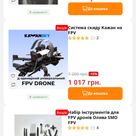
До кошика
В наявності
Система скиду Кажан на
Акцiя
FPV
2
1 200 грн.
-15%
1 017 грн.
До кошика
В наявності
Набір інструментів для
Акцiя
FPV дронів Олива SMO
FPV
4