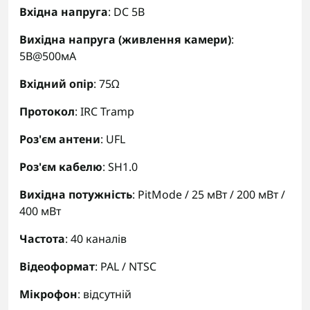
Вхідна напруга
: DC 5В
Вихідна напруга (живлення камери)
:
5В@500мА
Вхідний опір
: 75Ω
Протокол
: IRC Tramp
Роз'єм антени
: UFL
Роз'єм кабелю
: SH1.0
Вихідна потужність
: PitMode / 25 мВт / 200 мВт /
400 мВт
Частота
: 40 каналів
Відеоформат
: PAL / NTSC
Мікрофон
: відсутній