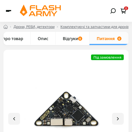
0
Дрони, РЕБИ, детектори
Комплектуючі та запчастини для дронів
е про товар
Опис
Відгуки
Питання
0
0
Під замовлення