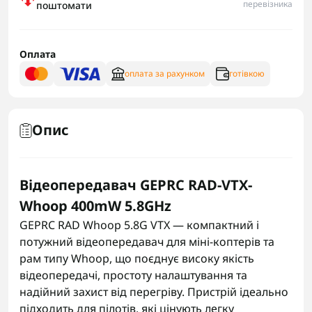
перевізника
поштомати
Оплата
оплата за рахунком
готівкою
Опис
Відеопередавач GEPRC RAD-VTX-
Whoop 400mW 5.8GHz
GEPRC RAD Whoop 5.8G VTX — компактний і
потужний відеопередавач для міні-коптерів та
рам типу Whoop, що поєднує високу якість
відеопередачі, простоту налаштування та
надійний захист від перегріву. Пристрій ідеально
підходить для пілотів, які цінують легку