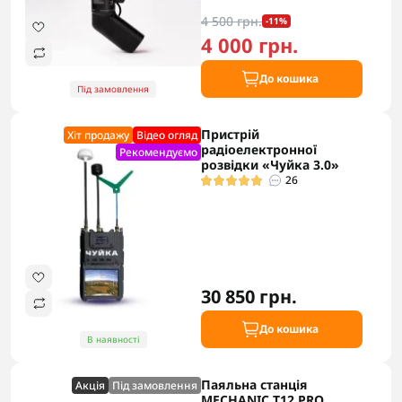
4 500 грн.
-11%
4 000 грн.
До кошика
Під замовлення
Пристрій
Хіт продажу
Відео огляд
радіоелектронної
Рекомендуємо
розвідки «Чуйка 3.0»
26
30 850 грн.
До кошика
В наявності
Паяльна станція
Акцiя
Під замовлення
MECHANIC T12 PRO