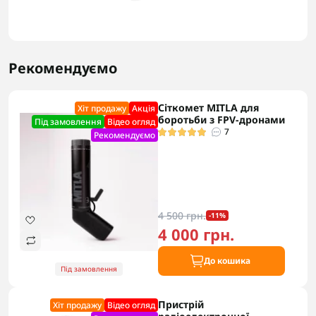
Рекомендуємо
Сіткомет MITLA для
Хіт продажу
Акцiя
боротьби з FPV-дронами
Під замовлення
Відео огляд
7
Рекомендуємо
4 500 грн.
-11%
4 000 грн.
До кошика
Під замовлення
Пристрій
Хіт продажу
Відео огляд