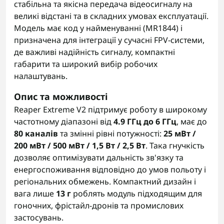
стабільна та якісна передача відеосигналу на
великі відстані та в складних умовах експлуатації.
Модель має код у найменуванні (MR1844) і
призначена для інтеграції у сучасні FPV-системи,
де важливі надійність сигналу, компактні
габарити та широкий вибір робочих
налаштувань.
Опис та можливості
Reaper Extreme V2 підтримує роботу в широкому
частотному діапазоні від
4.9 ГГц до 6 ГГц
, має до
80 каналів
та змінні рівні потужності:
25 мВт /
200 мВт / 500 мВт / 1,5 Вт / 2,5 Вт
. Така гнучкість
дозволяє оптимізувати дальність зв'язку та
енергоспоживання відповідно до умов польоту і
регіональних обмежень. Компактний дизайн і
вага лише
13 г
роблять модуль підходящим для
гоночних, фрістайл-дронів та промислових
застосувань.