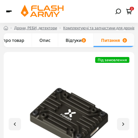
0
Дрони, РЕБИ, детектори
Комплектуючі та запчастини для дронів
е про товар
Опис
Відгуки
Питання
0
0
Під замовлення