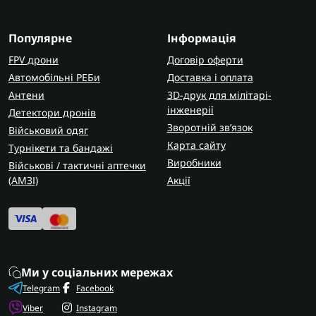
Популярне
Інформація
FPV дрони
Договір оферти
Автомобільні РЕБи
Доставка і оплата
Антени
3D-друк для мілітарі-
інженерії
Детектори дронів
Зворотній зв’язок
Військовий одяг
Карта сайту
Турнікети та бандажі
Виробники
Військові / тактичні аптечки
(AMЗІ)
Акції
Ми у соціальних мережах
Telegram
Facebook
Viber
Instagram