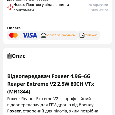
Новою Поштою у відділення та
за тарифами
перевізника
поштомати
Оплата
оплата за рахунком
готівкою
Опис
Відеопередавач Foxeer 4.9G~6G
Reaper Extreme V2 2.5W 80CH VTx
(MR1844)
Foxeer Reaper Extreme V2 — професійний
відеопередавач для FPV-дронів від бренду
Foxeer
, створений для пілотів, яким потрібна