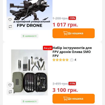
1 200 грн.
-15%
1 017 грн.
До кошика
В наявності
Набір інструментів для
Акцiя
FPV дронів Олива SMO
FPV
4
3 499 грн.
-11%
3 100 грн.
До кошика
В наявності