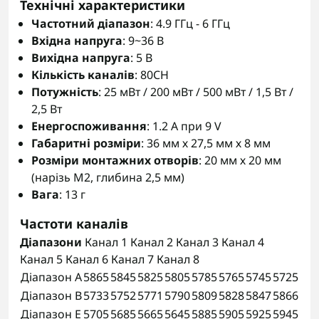
Технічні характеристики
Частотний діапазон
: 4.9 ГГц - 6 ГГц
Вхідна напруга
: 9~36 В
Вихідна напруга
: 5 В
Кількість каналів
: 80CH
Потужність
: 25 мВт / 200 мВт / 500 мВт / 1,5 Вт /
2,5 Вт
Енергоспоживання
: 1.2 A при 9 V
Габаритні розміри
: 36 мм х 27,5 мм х 8 мм
Розміри монтажних отворів
: 20 мм х 20 мм
(нарізь M2, глибина 2,5 мм)
Вага
: 13 г
Частоти каналів
Діапазони
Канал 1 Канал 2 Канал 3 Канал 4
Канал 5 Канал 6 Канал 7 Канал 8
Діапазон A
5865
5845
5825
5805
5785
5765
5745
5725
Діапазон B
5733
5752
5771
5790
5809
5828
5847
5866
Діапазон E
5705
5685
5665
5645
5885
5905
5925
5945