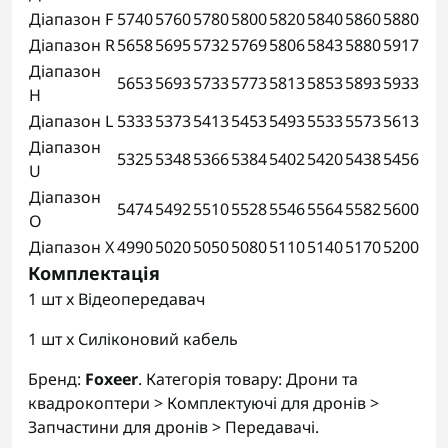
Діапазон F
5740
5760
5780
5800
5820
5840
5860
5880
Діапазон R
5658
5695
5732
5769
5806
5843
5880
5917
Діапазон
5653
5693
5733
5773
5813
5853
5893
5933
H
Діапазон L
5333
5373
5413
5453
5493
5533
5573
5613
Діапазон
5325
5348
5366
5384
5402
5420
5438
5456
U
Діапазон
5474
5492
5510
5528
5546
5564
5582
5600
O
Діапазон X
4990
5020
5050
5080
5110
5140
5170
5200
Комплектація
1 шт x Відеопередавач
1 шт x Силіконовий кабель
Бренд:
Foxeer
. Категорія товару: Дрони та
квадрокоптери > Комплектуючі для дронів >
Запчастини для дронів > Передавачі.