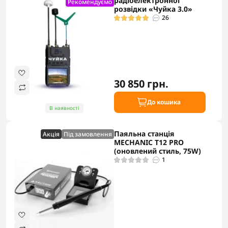
радіоелектронної
Рекомендуємо
розвідки «Чуйка 3.0»
26
30 850 грн.
До кошика
В наявності
Паяльна станція
Акцiя
Під замовлення
MECHANIC T12 PRO
(оновлений стиль, 75W)
1