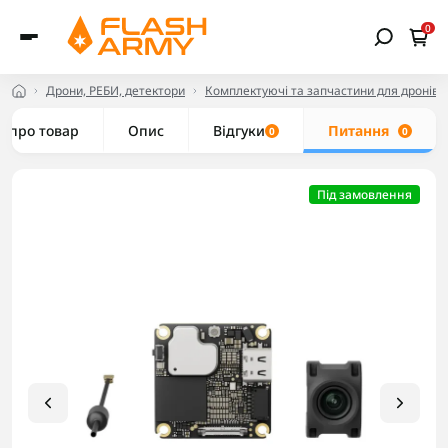
0
Дрони, РЕБИ, детектори
Комплектуючі та запчастини для дронів
е про товар
Опис
Відгуки
Питання
0
0
Під замовлення