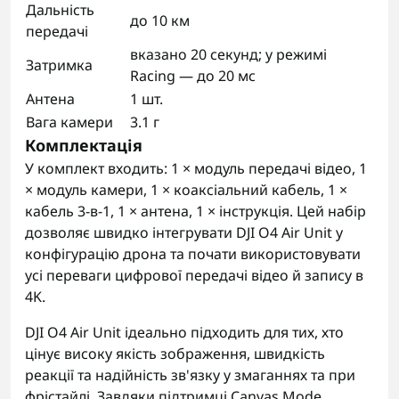
Дальність
до 10 км
передачі
вказано 20 секунд; у режимі
Затримка
Racing — до 20 мс
Антена
1 шт.
Вага камери
3.1 г
Комплектація
У комплект входить: 1 × модуль передачі відео, 1
× модуль камери, 1 × коаксіальний кабель, 1 ×
кабель 3-в-1, 1 × антена, 1 × інструкція. Цей набір
дозволяє швидко інтегрувати DJI O4 Air Unit у
конфігурацію дрона та почати використовувати
усі переваги цифрової передачі відео й запису в
4K.
DJI O4 Air Unit ідеально підходить для тих, хто
цінує високу якість зображення, швидкість
реакції та надійність зв'язку у змаганнях та при
фрістайлі. Завдяки підтримці Canvas Mode,