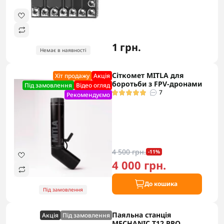
1 грн.
Немає в наявності
Сіткомет MITLA для
Хіт продажу
Акцiя
боротьби з FPV-дронами
Під замовлення
Відео огляд
7
Рекомендуємо
4 500 грн.
-11%
4 000 грн.
До кошика
Під замовлення
Паяльна станція
Акцiя
Під замовлення
MECHANIC T12 PRO