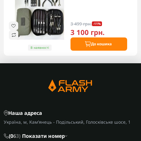
3 499 грн.
-11%
3 100 грн.
До кошика
В наявності
Наша адреса
Україна, м, Кам’янець - Подільський, Голосківське шосе, 1
(0
6
3)
Показати номер