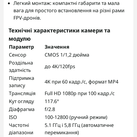
Легкий монтаж: компактні габарити та мала
вага для простого встановлення на різні рами
FPV-дронів.
Технічні характеристики камери та
модулю
Параметр
Значення
Сенсор
CMOS 1/1,2 дюйма
Роздільна
до 4K/120fps
здатність
Підтримка
4K при 60 кадр./с, формат MP4
запису
Трансляція
Full HD 1080p при 100 кадр./с
Кут огляду
117.6°
Діафрагма
f/2.8
ISO
100-12800 (ручний режим)
Частотні
5.1 ГГц і 5,8 ГГц (автоматичне
діапазони
перемикання)