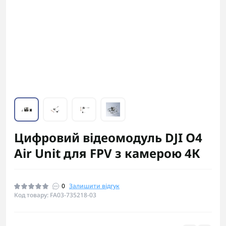
Цифровий відеомодуль DJI O4
Air Unit для FPV з камерою 4К
0
Залишити відгук
Код товару: FA03-735218-03