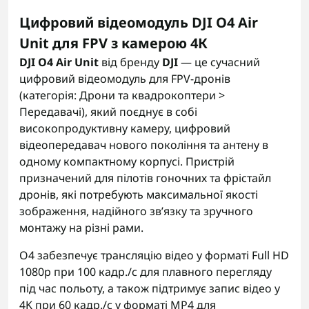
Цифровий відеомодуль DJI O4 Air
Unit для FPV з камерою 4К
DJI O4 Air Unit
від бренду
DJI
— це сучасний
цифровий відеомодуль для FPV-дронів
(категорія: Дрони та квадрокоптери >
Передавачі), який поєднує в собі
високопродуктивну камеру, цифровий
відеопередавач нового покоління та антену в
одному компактному корпусі. Пристрій
призначений для пілотів гоночних та фрістайл
дронів, які потребують максимальної якості
зображення, надійного зв’язку та зручного
монтажу на різні рами.
O4 забезпечує трансляцію відео у форматі Full HD
1080p при 100 кадр./с для плавного перегляду
під час польоту, а також підтримує запис відео у
4K при 60 кадр./с у форматі MP4 для