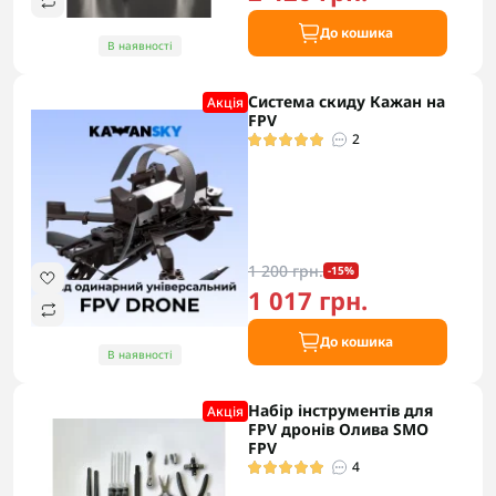
До кошика
В наявності
Система скиду Кажан на
Акцiя
FPV
2
1 200 грн.
-15%
1 017 грн.
До кошика
В наявності
Набір інструментів для
Акцiя
FPV дронів Олива SMO
FPV
4