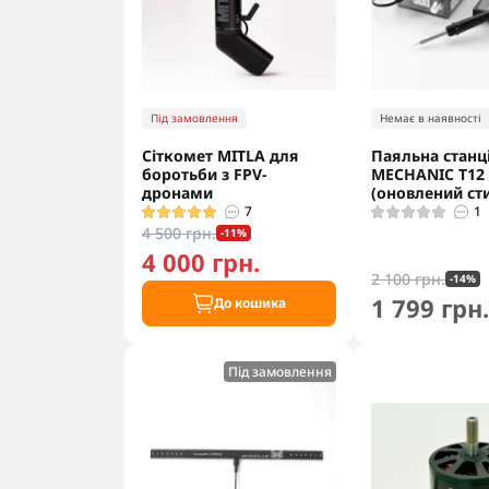
Під замовлення
Немає в наявності
Сіткомет MITLA для
Паяльна станц
боротьби з FPV-
MECHANIC T12
дронами
(оновлений ст
7
1
4 500 грн.
-11%
4 000 грн.
2 100 грн.
-14%
1 799 грн
До кошика
Під замовлення