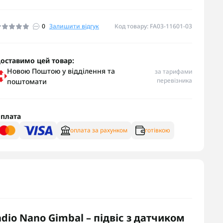
0
Залишити відгук
Код товару: FA03-11601-03
оставимо цей товар:
Новою Поштою у відділення та
за тарифами
перевізника
поштомати
плата
оплата за рахунком
готівкою
adio Nano Gimbal – підвіс з датчиком