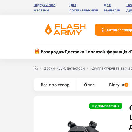
Відгуки про
Для
Для
По
магазин
постачальників
тендерів
др
Каталог товар
Розпродаж
Доставка і оплата
Інформація
Дрони, РЕБИ, детектори
Комплектуючі та запчас
Все про товар
Опис
Відгуки
0
Під замовлення