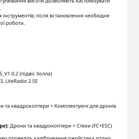
егулювання висоти дозволяють кастомізувати
.
х інструментів; після встановлення необхідне
ої роботи.
_V1.0.2 (підвіс Холла)
3, LiteRadio 2 SE
 та квадрокоптери > Комплектуючі для дронів
pe):
Дрони та квадрокоптери > Стеки (FC+ESC)
ково проведіть калібрування джойстика згідно