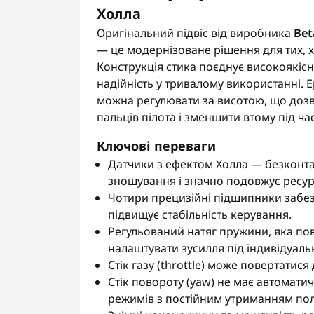
Холла
Оригінальний підвіс від виробника
Bet
— це модернізоване рішення для тих, хт
Конструкція стика поєднує високоякісн
надійність у тривалому використанні. 
можна регулювати за висотою, що дозв
пальців пілота і зменшити втому під ча
Ключові переваги
Датчики з ефектом Холла — безконтак
зношування і значно подовжує ресур
Чотири прецизійні підшипники забез
підвищує стабільність керування.
Регульований натяг пружини, яка пов
налаштувати зусилля під індивідуаль
Стік газу (throttle) може повертатис
Стік повороту (yaw) не має автомати
режимів з постійним утриманням пол