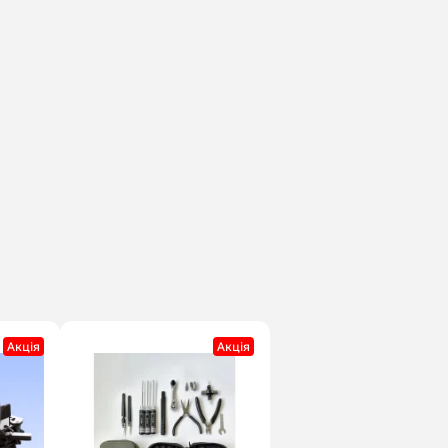
Акцiя
Акцiя