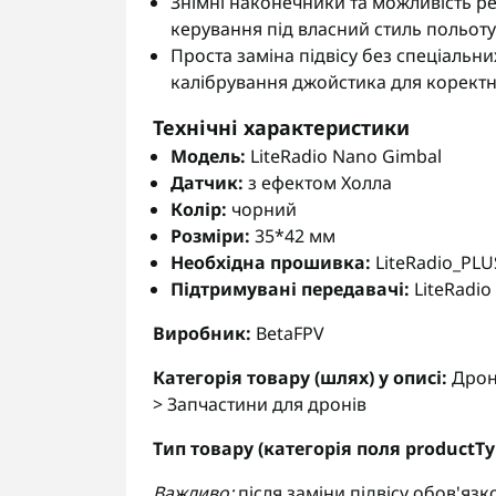
Знімні наконечники та можливість р
керування під власний стиль польоту
Проста заміна підвісу без спеціальни
калібрування джойстика для коректн
Технічні характеристики
Модель:
LiteRadio Nano Gimbal
Датчик:
з ефектом Холла
Колір:
чорний
Розміри:
35*42 мм
Необхідна прошивка:
LiteRadio_PLUS
Підтримувані передавачі:
LiteRadio 
Виробник:
BetaFPV
Категорія товару (шлях) у описі:
Дрони
> Запчастини для дронів
Тип товару (категорія поля productTy
Важливо:
після заміни підвісу обов'яз