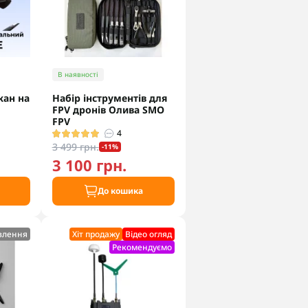
В наявності
жан на
Набір інструментів для
FPV дронів Олива SMO
FPV
4
3 499 грн.
-11%
3 100 грн.
До кошика
влення
Хіт продажу
Відео огляд
Рекомендуємо