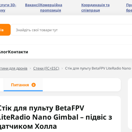
слуги 3D-
Вакансії
Комерційна
Координація та
Пр
уку
пропозиція
співпраця
бр
ів
Блог
Контакти
тини для дронів
Стеки (FC+ESC)
Стік для пульту BetaFPV LiteRadio Nano
Питання
0
Стік для пульту BetaFPV
LiteRadio Nano Gimbal – підвіс з
датчиком Холла