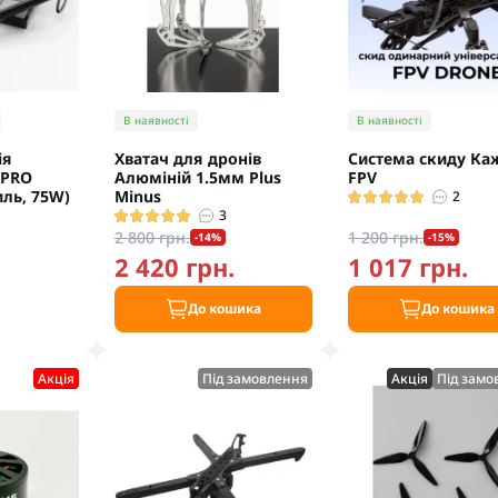
В наявності
В наявності
ія
Хватач для дронів
Система скиду Ка
 PRO
Алюміній 1.5мм Plus
FPV
иль, 75W)
Minus
2
3
2 800 грн.
1 200 грн.
-14%
-15%
2 420 грн.
1 017 грн.
.
До кошика
До кошика
Акцiя
Під замовлення
Акцiя
Під замо