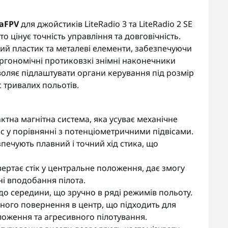
aFPV
для джойстиків LiteRadio 3 та LiteRadio 2 SE
о цінує точність управління та довговічність.
ий пластик та металеві елементи, забезпечуючи
Ергономічні протиковзкі знімні наконечники
оляє підлаштувати органи керування під розмір
с тривалих польотів.
тна магнітна система, яка усуває механічне
с у порівнянні з потенціометричними підвісами.
печують плавний і точний хід стика, що
ертає стік у центральне положення, дає змогу
ні вподобання пілота.
я до середини, що зручно в ряді режимів польоту.
чного повернення в центр, що підходить для
оження та агресивного пілотування.