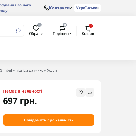
осування вашого
Контакти
Українська
енду
0
0
0
Обране
Порівняти
Кошик
 Gimbal – підвіс з датчиком Холла
Немає в наявності
697 грн.
Повідомити про наявність