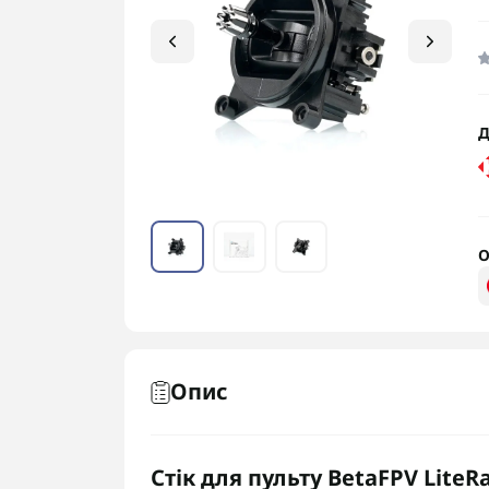
Д
О
Опис
Стік для пульту BetaFPV LiteR