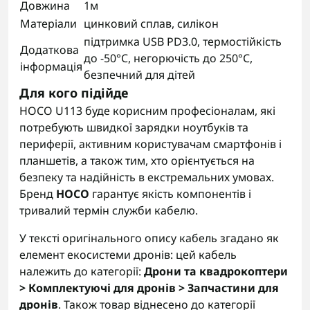
Довжина
1м
Матеріали
цинковий сплав, силікон
підтримка USB PD3.0, термостійкість
Додаткова
до -50°C, негорючість до 250°C,
інформація
безпечний для дітей
Для кого підійде
HOCO U113 буде корисним професіоналам, які
потребують швидкої зарядки ноутбуків та
периферії, активним користувачам смартфонів і
планшетів, а також тим, хто орієнтується на
безпеку та надійність в екстремальних умовах.
Бренд
HOCO
гарантує якість компонентів і
тривалий термін служби кабелю.
У тексті оригінального опису кабель згадано як
елемент екосистеми дронів: цей кабель
належить до категорії:
Дрони та квадрокоптери
> Комплектуючі для дронів > Запчастини для
дронів
. Також товар віднесено до категорії