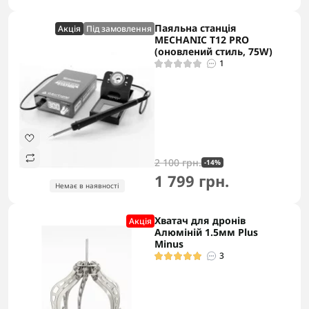
Паяльна станція
Акцiя
Під замовлення
MECHANIC T12 PRO
(оновлений стиль, 75W)
1
2 100 грн.
-14%
1 799 грн.
Немає в наявності
Хватач для дронів
Акцiя
Алюміній 1.5мм Plus
Minus
3