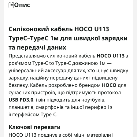
Опис
Силіконовий кабель HOCO U113
TypeC–TypeC 1м для швидкої зарядки
та передачі даних
Представляємо силіконовий кабель
HOCO U113
з
роз'ємом Type-C to Type-C довжиною 1м —
універсальний аксесуар для тих, хто цінує швидку
зарядку, надійну передачу даних і підвищену
безпеку. Кабель розроблено брендом
HOCO
для
сучасних пристроїв, що підтримують протокол
USB PD3.0
, і він підходить для ноутбуків,
планшетів, смартфонів та іншої периферії з
інтерфейсом Type-C.
Ключові переваги
HOCO U113 поєднує в собі міцні матеріали і