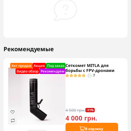
Рекомендуемые
Сеткомет MITLA для
Хит продаж
Акция
Под заказ
борьбы с FPV-дронами
Видео обзор
Рекомендуем
7
4 500 грн.
-11%
4 000 грн.
В корзину