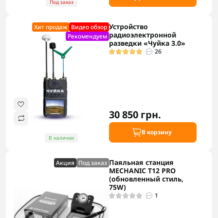
Под заказ
Устройство
Хит продаж
Видео обзор
радиоэлектронной
Рекомендуем
разведки «Чуйка 3.0»
26
30 850 грн.
В корзину
В наличии
Паяльная станция
Акция
Под заказ
MECHANIC T12 PRO
(обновленный стиль,
75W)
1