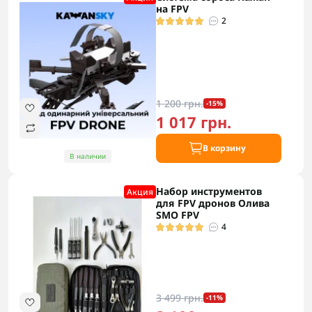
на FPV
2
1 200 грн.
-15%
1 017 грн.
В корзину
В наличии
Набор инструментов
Акция
для FPV дронов Олива
SMO FPV
4
3 499 грн.
-11%