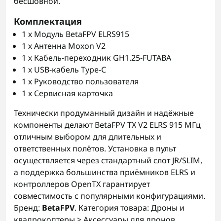
бесшовной.
Комплектация
1 х Модуль BetaFPV ELRS915
1 х Антенна Moxon V2
1 х Кабель-переходник GH1.25-FUTABA
1 х USB-кабель Type-C
1 х Руководство пользователя
1 х Сервисная карточка
Технически продуманный дизайн и надёжные
компоненты делают BetaFPV TX V2 ELRS 915 МГц
отличным выбором для длительных и
ответственных полётов. Установка в пульт
осуществляется через стандартный слот JR/SLIM,
а поддержка большинства приёмников ELRS и
контроллеров OpenTX гарантирует
совместимость с популярными конфигурациями.
Бренд:
BetaFPV
. Категория товара: Дроны и
квадрокоптеры > Аксессуары для дронов.