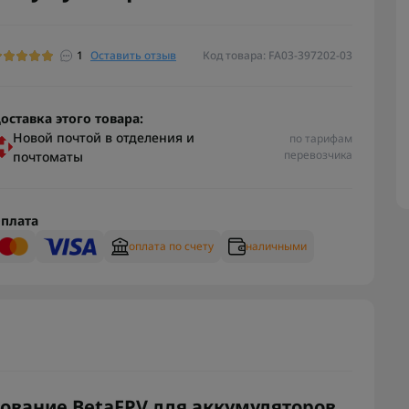
1
Оставить отзыв
Код товара: FA03-397202-03
оставка этого товара:
Новой почтой в отделения и
по тарифам
перевозчика
почтоматы
плата
оплата по счету
наличными
рование BetaFPV для аккумуляторов