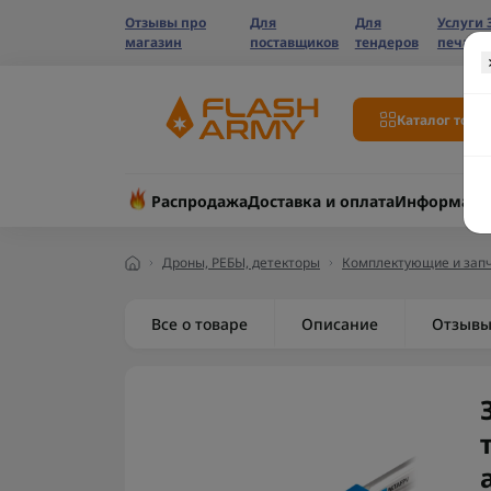
Отзывы про
Для
Для
Услуги 
магазин
поставщиков
тендеров
печати
Каталог това
Распродажа
Доставка и оплата
Информаци
Дроны, РЕБЫ, детекторы
Комплектующие и запч
Все о товаре
Описание
Отзыв