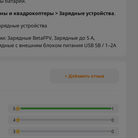
ы батарей.
ны и квадрокоптеры > Зарядные устройства
.
арядные устройства
ми:
Зарядные BetaFPV
,
Зарядные до 5 А
,
ядные с внешним блоком питания USB 5В / 1–2А
+ Добавить отзыв
5
1
4
0
3
0