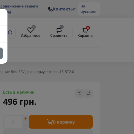
родвижение вашего
На
Контакты
ренда
русском
0
0
0
Избранное
Сравнить
Корзина
вание BetaFPV для аккумуляторов 1S BT2.0
Есть в наличии
496 грн.
В корзину