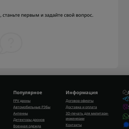
 станьте первым и задайте свой вопрос.
Популярное
Информация
FPV дроны
Договор оферты
Автомобильные РЭБы
Доставка и оплата
Антенны
3D-печать для милитари-
инженерии
Детекторы дронов
Контакты
Военная одежда