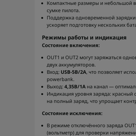
Компактные размеры и небольшой в
сумке пилота.
Поддержка одновременной зарядки 
ускоряет подготовку нескольких бат
Режимы работы и индикация
Состояние включения:
OUT1 и OUT2 могут заряжаться одно
двух аккумуляторов.
Вход:
USB-5В/2А
, что позволяет исп
powerbank.
Выход:
4,35В/1А
на канал — оптималь
Индикация уровня заряда: красный с
на полный заряд, что упрощает кон
Состояние исключения:
В режиме отключённого заряда OUT1
(вольтметр) для проверки напряжени