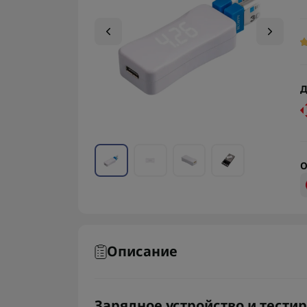
Д
О
Описание
Зарядное устройство и тести