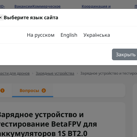
3D-
Вакансии
Коммерческое
Координация и
П
предложение
сотрудничество
б
×
Выберите язык сайта
ров
На русском
English
Українська
Закрыть
я
Блог
Контакты
асти для дронов
Зарядные устройства
Зарядное устройство и тестиро
ы
Вопросы
1
0
Зарядное устройство и
тестирование BetaFPV для
аккумуляторов 1S BT2.0