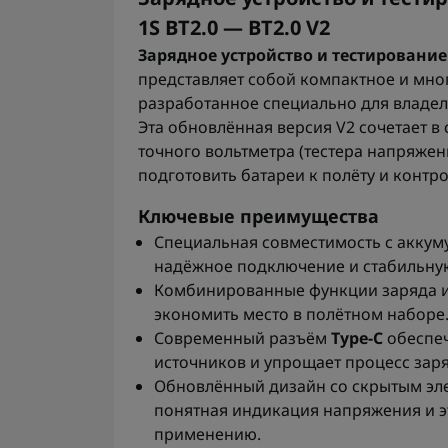
1S BT2.0 — BT2.0 V2
Зарядное устройство и тестирование
представляет собой компактное и мн
разработанное специально для владел
Эта обновлённая версия V2 сочетает в
точного вольтметра (тестера напряжен
подготовить батареи к полёту и контр
Ключевые преимущества
Специальная совместимость с акку
надёжное подключение и стабильную
Комбинированные функции заряда и
экономить место в полётном наборе
Современный разъём
Type-C
обеспеч
источников и упрощает процесс зар
Обновлённый дизайн со скрытым эле
понятная индикация напряжения и эт
применению.