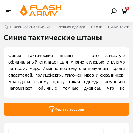
0
Военное снаряжение
Военная одежда
Брюки
Синие тактич
Синие тактические штаны
Синие тактические штаны — это зачастую 
официальный стандарт для многих силовых структур 
по всему миру. Именно поэтому они популярны среди 
спасателей, полицейских, таможенников и охранников. 
Благодаря своему цвету такая одежда визуально 
напоминает обычные тёмные джинсы, что не 
привлекает лишнего внимания при проведении 
секретных операций. Они не являются маскировочным 
средством, поэтому редко используются военными в 
Фильтр товаров
полевых условиях. Заказать синие тактические брюки 
можно в интернет-магазине Flash Army.