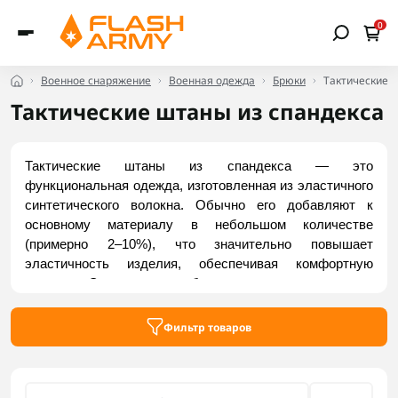
0
Военное снаряжение
Военная одежда
Брюки
Тактические 
Тактические штаны из спандекса
Тактические штаны из спандекса — это 
функциональная одежда, изготовленная из эластичного 
синтетического волокна. Обычно его добавляют к 
основному материалу в небольшом количестве 
(примерно 2–10%), что значительно повышает 
эластичность изделия, обеспечивая комфортную 
посадку. Это помогает брюкам дольше сохранять 
опрятный вид и не деформироваться после 
длительного ношения. Доступные модели тактических 
Фильтр товаров
штанов со спандексом можно посмотреть в каталоге 
Flash Army.