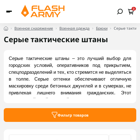
0
Военное снаряжение
Военная одежда
Брюки
Серые тактич
Серые тактические штаны
Серые тактические штаны – это лучший выбор для 
городских условий, оперативников под прикрытием, 
спецподразделений и тех, кто стремится не выделяться 
в толпе. Серые оттенки обеспечивают отличную 
маскировку среди бетонных джунглей и в сумерках, не 
привлекая лишнего внимания гражданских. Этот 
сдержанный, нейтральный цвет практичен в носке, 
поскольку на нем незаметна городская пыль, и она 
легко сочетается с повседневным гардеробом. Заказать 
Фильтр товаров
серые тактические штаны можно у Flash Army.