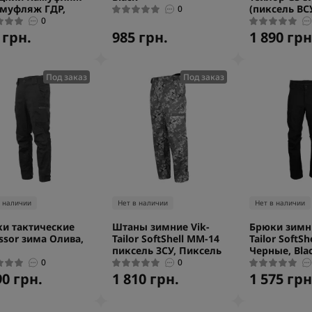
амуфляж ГДР,
(пиксель ВС
0
0
 грн.
985 грн.
1 890 грн
Под заказ
Под заказ
в наличии
Нет в наличии
Нет в наличии
и тактические
Штаны зимние Vik-
Брюки зимни
ssor зима Олива,
Tailor SoftShell ММ-14
Tailor SoftShe
пиксель ЗСУ, Пиксель
Черные, Bla
0
0
90 грн.
1 810 грн.
1 575 грн