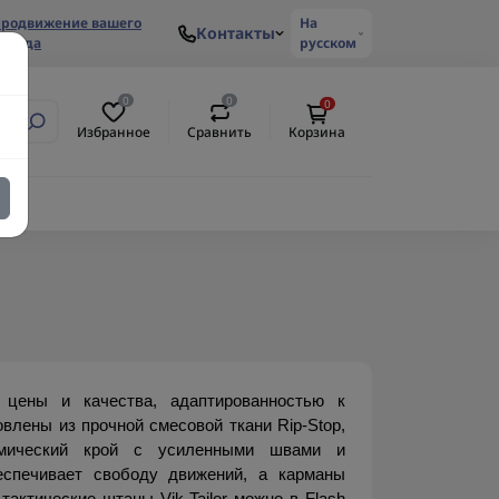
родвижение вашего
На
Контакты
ренда
русском
0
0
0
Избранное
Сравнить
Корзина
 цены и качества, адаптированностью к 
влены из прочной смесовой ткани Rip-Stop, 
мический крой с усиленными швами и 
спечивает свободу движений, а карманы 