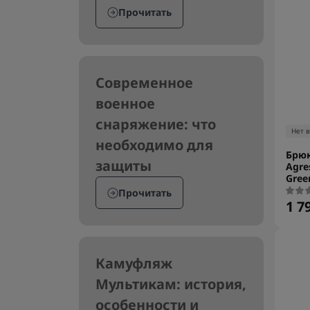
Прочитать
Современное
военное
снаряжение: что
Нет 
необходимо для
Брюк
защиты
Agre
Gree
Прочитать
1 7
Камуфляж
Мультикам: история,
особенности и