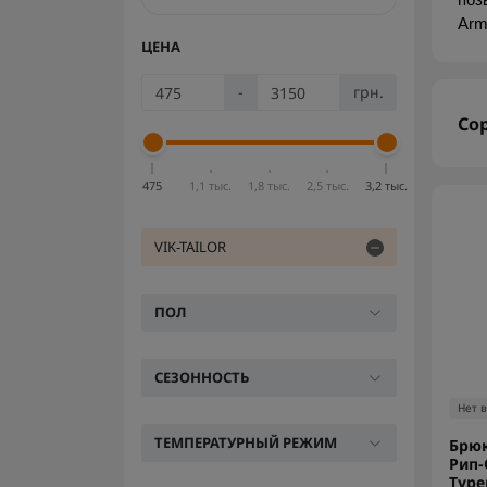
поз
Arm
ЦЕНА
-
грн.
Со
475
1,1 тыс.
1,8 тыс.
2,5 тыс.
3,2 тыс.
VIK-TAILOR
ПОЛ
СЕЗОННОСТЬ
Нет 
ТЕМПЕРАТУРНЫЙ РЕЖИМ
Брюк
Рип-
Тур