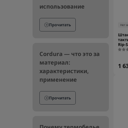
использование
Прочитать
Нет 
Шта
такт
Rip-S
Cordura — что это за
материал:
1 6
характеристики,
применение
Прочитать
Почему термобелье