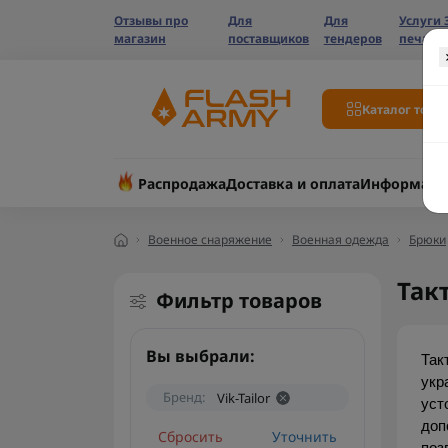
Отзывы про
Для
Для
Услуги 
магазин
поставщиков
тендеров
печати
Каталог това
Распродажа
Доставка и оплата
Информаци
Военное снаряжение
Военная одежда
Брюки
Так
Фильтр товаров
Вы выбрали:
Так
укр
Бренд:
Vik-Tailor
уст
доп
Сбросить
Уточнить