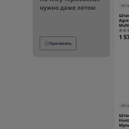
Нет 
нужно даже летом
Штан
Agre
Mult
1 5
Прочитать
Нет 
Штан
Hunt
Муль