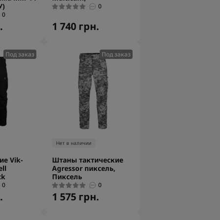
У)
0
0
.
1 740 грн.
Под заказ
Под заказ
Нет в наличии
е Vik-
Штаны тактические
ll
Agressor пиксель,
ck
Пиксель
0
0
.
1 575 грн.