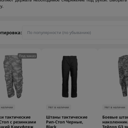
воляют держать необходимое снаряжение под рукой. Выбрать та
y.
ртировка:
Под заказ
в наличии
Нет в наличии
Нет в наличии
и тактические
Штаны тактические
Боевые шта
Стоп с резинками
Рип-Стоп Черные,
наколенник
ецкий Камуфляж
Black
Тейлор G3 з