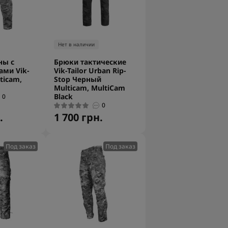
Нет в наличии
ны с
Брюки тактические
ми Vik-
Vik-Tailor Urban Rip-
lticam,
Stop Черный
Multicam, MultiCam
Black
0
0
.
1 700 грн.
Под заказ
Под заказ