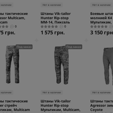
в наличии
Нет в наличии
Нет в наличии
ы тактические
Штаны Vik-tailor
Боевые шта
ssor Multicam,
Hunter Rip-stop
молнией K4
icam
ММ-14, Пиксель
Мультикам,
0
0
75 грн.
1 575 грн.
3 150 грн
Под заказ
Под заказ
в наличии
Нет в наличии
Нет в наличии
ы тактические
Штаны Vik-tailor
Штаны такт
er стрейч
Hunter Rip-stop
Agressor зи
тикам, Multicam
Мультикам, Multicam,
Coyote