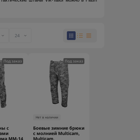
ктические штаны Vik-Tailor можно в Flash 
Под заказ
Под заказ
Нет в наличии
ны с
Боевые зимние брюки
ами
с молнией Multicam,
има ММ-14
Multicam,