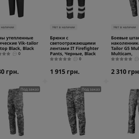
в наличии
Нет в наличии
Нет в наличии
ны утепленные
Брюки с
Боевые шта
ические Vik-tailor
светоотражающими
наколенника
top Black, Black
лентами IT Firefighter
Tailor G5 Mu
Pants, Черные, Black
Multicam,
0
0
30 грн.
1 915 грн.
2 310 грн
Под заказ
Под заказ