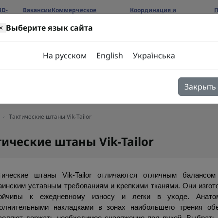
3D-
Вакансии
Коммерческое
Координация и
П
предложение
сотрудничество
б
×
Выберите язык сайта
ров
На русском
English
Українська
Закрыть
я
Блог
Контакты
Тактические штаны Vik-Tailor
тические штаны Vik-Tailor
тические штаны Vik-Tailor отличаются отличным балансом
аинским уставным требованиям и крепкими тканями. Они изгото
ойчивы к ежедневному износу и легки в уходе. Анато
олнительными накладками в зонах наибольшего трения обе