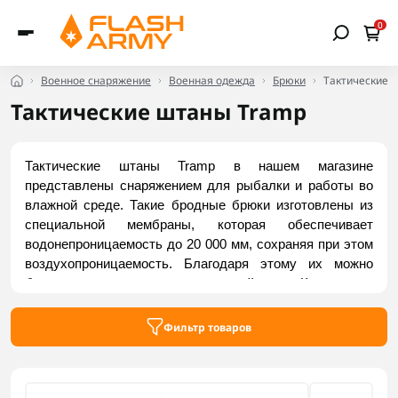
0
Военное снаряжение
Военная одежда
Брюки
Тактические 
Тактические штаны Tramp
Тактические штаны Tramp в нашем магазине 
представлены снаряжением для рыбалки и работы во 
влажной среде. Такие бродные брюки изготовлены из 
специальной мембраны, которая обеспечивает 
водонепроницаемость до 20 000 мм, сохраняя при этом 
воздухопроницаемость. Благодаря этому их можно 
безопасно носить даже в холодной воде. Кроме того, 
эргономичный пояс хорошо фиксирует одежду на теле, 
а расширения в области колен повышают свободу 
Фильтр товаров
движений. Проверенные модели тактических брюк 
Tramp представлены на сайте Flash Army.