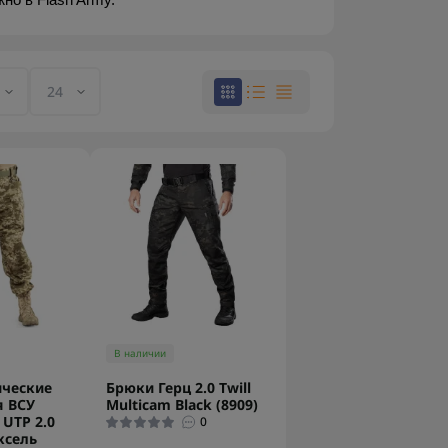
но в Flash Army.
В наличии
ические
Брюки Герц 2.0 Twill
я ВСУ
Multicam Black (8909)
 UTP 2.0
0
ксель