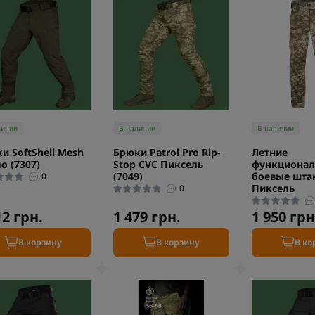
личии
В наличии
В наличии
и SoftShell Mesh
Брюки Patrol Pro Rip-
Летние
о (7307)
Stop CVC Пиксель
функциона
(7049)
боевые штан
0
Пиксель
0
12 грн.
1 479 грн.
1 950 грн
В корзину
В корзину
В ко