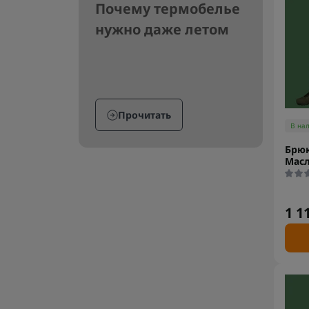
Почему термобелье
нужно даже летом
Прочитать
В на
Брюк
Масл
1 1