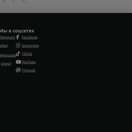
9
>
>|
Мы в соцсетях
Telegram
Facebook
Viber
Instagram
TikTok
Whatsapp
YouTube
Signal
Threads