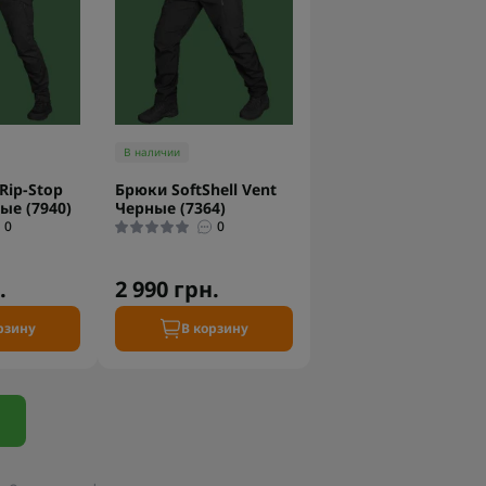
В наличии
Rip-Stop
Брюки SoftShell Vent
ые (7940)
Черные (7364)
0
0
.
2 990 грн.
рзину
В корзину