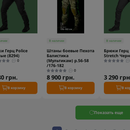
личии
В наличии
В наличии
и Герц Police
Штаны боевые Пехота
Брюки Герц 
ые (8294)
Балистика
Stretch Черн
(Мультикам) р.56-58
0
/176-182
0
80 грн.
8 900 грн.
3 290 грн
В корзину
В корзину
В ко
Показать еще