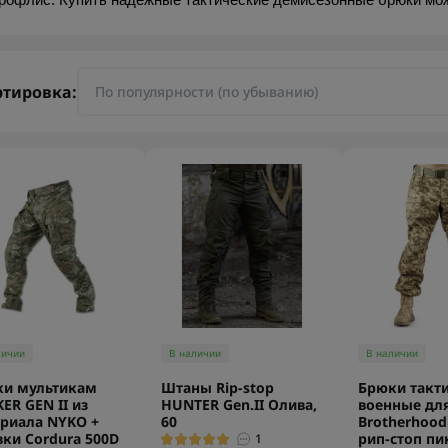
рофлис. Купить надежные тактические демисезонные брюки мож
ртировка:
личии
В наличии
В наличии
ки мультикам
Штаны Rip-stop
Брюки такт
KER GEN II из
HUNTER Gen.II Олива,
военные дл
риала NYKO +
60
Brotherhood
вки Cordura 500D
рип-стоп пи
1