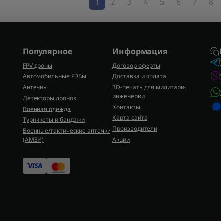
1
2
3
4
5
6
7
8
Популярное
Информация
FPV дроны
Договор оферты
Автомобильные РЭБы
Доставка и оплата
Антенны
3D-печать для милитари-
инженерии
Детекторы дронов
Контакты
Военная одежда
Карта сайта
Турникеты и бандажи
Производители
Военные/тактические аптечки
(AMЗИ)
Акции