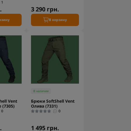
1
.
3 290 грн.
рзину
В корзину
В наличии
ell Vent
Брюки SoftShell Vent
 (7305)
Олива (7331)
0
0
.
1 495 грн.