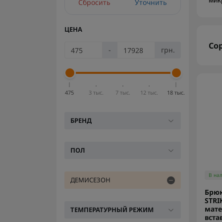
мик
Сбросить
Уточнить
ЦЕНА
Со
-
грн.
475
3 тыс.
7 тыс.
12 тыс.
18 тыс.
БРЕНД
ПОЛ
В на
ДЕМИСЕЗОН
Брю
STRI
мате
ТЕМПЕРАТУРНЫЙ РЕЖИМ
вста