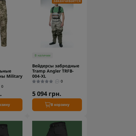
Заканчивается
В наличии
Вейдерсы забродные
льные
Tramp Angler TRFB-
ы Military
004-XL
0
0
.
5 094 грн.
рзину
В корзину