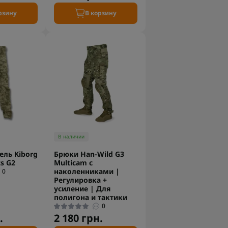
рзину
В корзину
В наличии
ль Kiborg
Брюки Han-Wild G3
s G2
Multicam с
наколенниками |
0
Регулировка +
усиление | Для
полигона и тактики
0
.
2 180 грн.