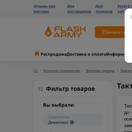
Отзывы про
Для
Для
Услуги 
магазин
поставщиков
тендеров
печати
Каталог това
Распродажа
Доставка и оплата
Информаци
Военное снаряжение
Военная одежда
Брюки
Так
Фильтр товаров
Вы выбрали:
Так
до 
Сезонность:
осе
Демисезон
зам