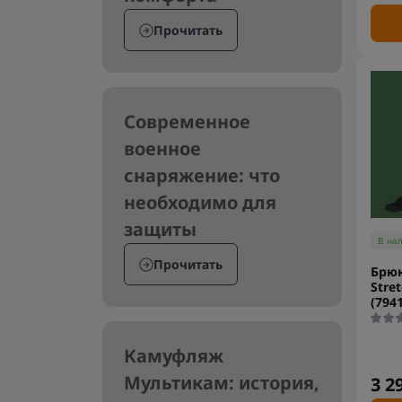
Прочитать
Современное
военное
снаряжение: что
необходимо для
защиты
В на
Прочитать
Брюк
Stre
(7941
Камуфляж
Мультикам: история,
3 2