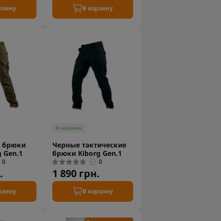
рзину
В корзину
В наличии
е брюки
Черные тактические
g Gen.1
брюки Kiborg Gen.1
0
0
.
1 890 грн.
рзину
В корзину