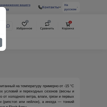
родвижение вашего
На
Контакты
ренда
русском
0
0
0
Избранное
Сравнить
Корзина
итанный на температуру примерно от -15 °C 
х условий и переходных сезонов (весны и 
от холодного ветра, влаги, грязи и первых 
(рипстоп или нейлон), а иногда — тонкий 