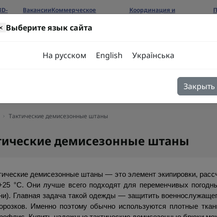
3D-
Вакансии
Коммерческое
Координация и
П
предложение
сотрудничество
б
×
Выберите язык сайта
ров
На русском
English
Українська
Закрыть
я
Блог
Контакты
Тактические демисезонные штаны
тические демисезонные штаны
тические демисезонные штаны — это элемент экипировки, рассч
+25 °C. Они лучше всего подходят для переменчивых погодны
ни). Главная задача такой одежды — защитить военнослужащего 
орозков. Именно поэтому обычно используются плотные ткани 