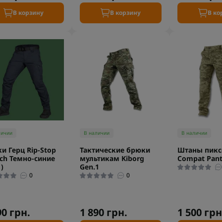
В корзину
В корзину
В ко
личии
В наличии
В наличии
и Герц Rip-Stop
Тактические брюки
Штаны пиксе
tch Темно-синие
мультикам Kiborg
Compat Pant
)
Gen.1
0
0
90 грн.
1 890 грн.
1 500 грн