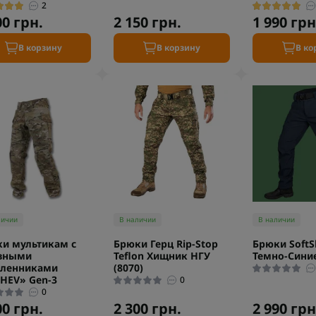
2
00 грн.
2 150 грн.
1 990 грн
В корзину
В корзину
В ко
личии
В наличии
В наличии
и мультикам с
Брюки Герц Rip-Stop
Брюки SoftSh
авными
Teflon Хищник НГУ
Темно-Синие
оленниками
(8070)
HEV» Gen-3
0
0
00 грн.
2 300 грн.
2 990 грн