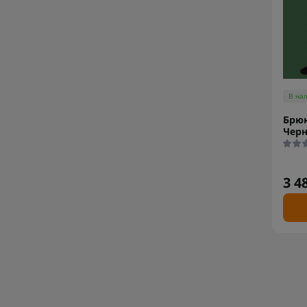
В на
Брюк
Черн
3 4