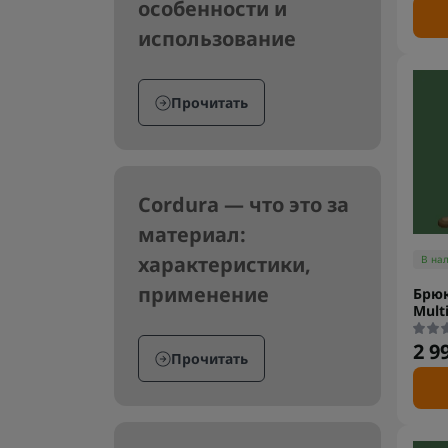
особенности и
использование
Прочитать
Cordura — что это за
материал:
характеристики,
В на
применение
Брюк
Mult
2 9
Прочитать