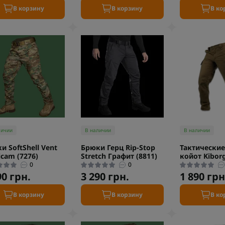
В корзину
В корзину
В ко
личии
В наличии
В наличии
и SoftShell Vent
Брюки Герц Rip-Stop
Тактически
icam (7276)
Stretch Графит (8811)
койот Kibor
0
0
90 грн.
3 290 грн.
1 890 грн
В корзину
В корзину
В ко