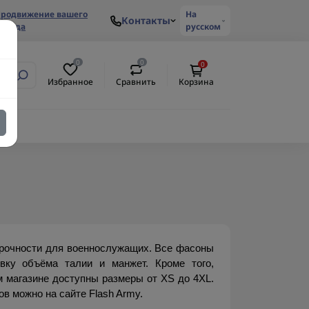
родвижение вашего
На
Контакты
ренда
русском
0
0
0
Избранное
Сравнить
Корзина
рочности для военнослужащих. Все фасоны 
ку объёма талии и манжет. Кроме того, 
 магазине доступны размеры от XS до 4XL. 
в можно на сайте Flash Army.