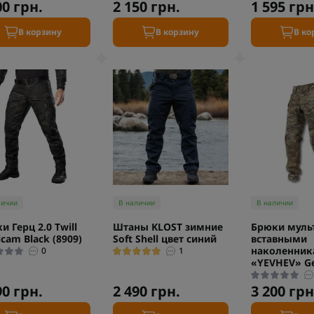
00 грн.
2 150 грн.
1 595 грн
В корзину
В корзину
В ко
личии
В наличии
В наличии
и Герц 2.0 Twill
Штаны KLOST зимние
Брюки муль
icam Black (8909)
Soft Shell цвет синий
вставными
наколенник
0
1
«YEVHEV» G
90 грн.
2 490 грн.
3 200 грн