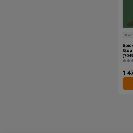
В на
Брюк
Stop
(7049
1 4