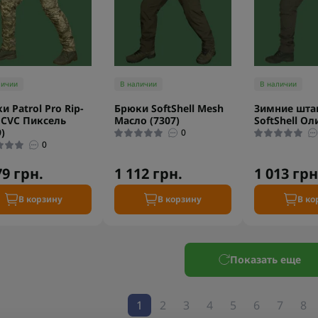
личии
В наличии
В наличии
и Patrol Pro Rip-
Брюки SoftShell Mesh
Зимние шта
 CVC Пиксель
Масло (7307)
SoftShell Ол
)
0
0
79 грн.
1 112 грн.
1 013 грн
В корзину
В корзину
В ко
Показать еще
1
2
3
4
5
6
7
8