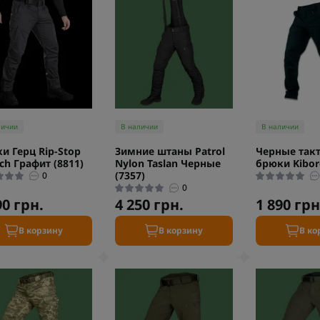
личии
В наличии
В наличии
и Герц Rip-Stop
Зимние штаны Patrol
Черные так
tch Графит (8811)
Nylon Taslan Черные
брюки Kibor
(7357)
0
0
90 грн.
4 250 грн.
1 890 грн
В корзину
В корзину
В ко