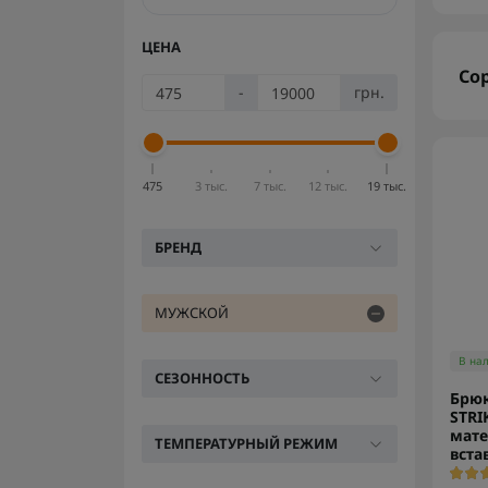
ЦЕНА
Со
-
грн.
475
3 тыс.
7 тыс.
12 тыс.
19 тыс.
БРЕНД
МУЖСКОЙ
В на
СЕЗОННОСТЬ
Брю
STRI
мате
ТЕМПЕРАТУРНЫЙ РЕЖИМ
вста