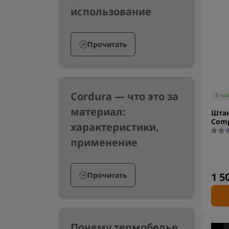
использование
Прочитать
Cordura — что это за
В на
материал:
Штан
Comp
характеристики,
применение
Прочитать
1 5
Почему термобелье