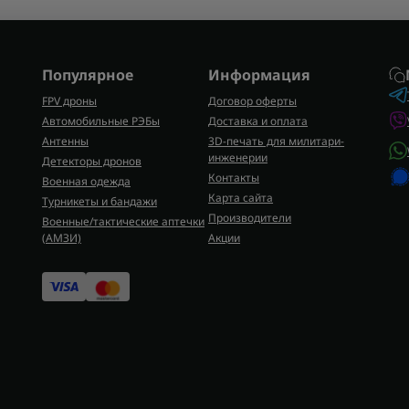
Популярное
Информация
FPV дроны
Договор оферты
Автомобильные РЭБы
Доставка и оплата
Антенны
3D-печать для милитари-
инженерии
Детекторы дронов
Контакты
Военная одежда
Карта сайта
Турникеты и бандажи
Производители
Военные/тактические аптечки
(AMЗИ)
Акции