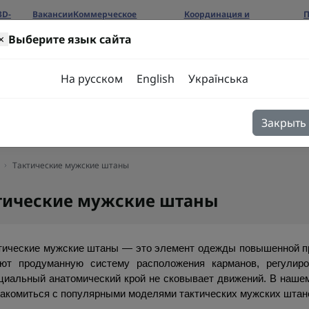
3D-
Вакансии
Коммерческое
Координация и
П
предложение
сотрудничество
б
×
Выберите язык сайта
ров
На русском
English
Українська
Закрыть
я
Блог
Контакты
Тактические мужские штаны
тические мужские штаны
тические мужские штаны — это элемент одежды повышенной п
ют продуманную систему расположения карманов, регулиров
циальный анатомический крой не сковывает движений. В нашем
акомиться с популярными моделями тактических мужских штано