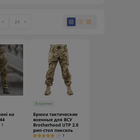
В наличии
ені на
Брюки тактические
44
военные для ВСУ
Brotherhood UTP 2.0
1
рип-стоп пиксель
1