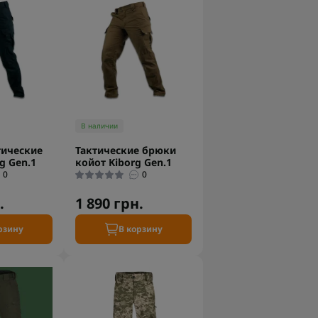
В наличии
тические
Тактические брюки
g Gen.1
койот Kiborg Gen.1
0
0
.
1 890 грн.
рзину
В корзину