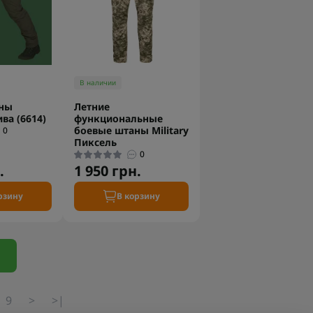
В наличии
ны
Летние
ива (6614)
функциональные
боевые штаны Military
0
Пиксель
0
.
1 950 грн.
рзину
В корзину
9
>
>|