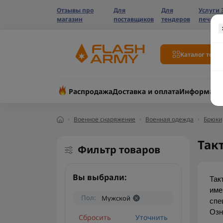
Отзывы про
Для
Для
Услуги 
магазин
поставщиков
тендеров
печати
Каталог това
Распродажа
Доставка и оплата
Информаци
Военное снаряжение
Военная одежда
Брюки
Так
Фильтр товаров
Вы выбрали:
Так
име
Пол:
Мужской
спе
Озн
Сбросить
Уточнить