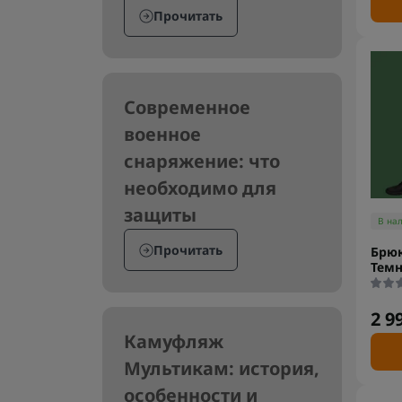
Прочитать
Современное
военное
снаряжение: что
необходимо для
защиты
В на
Прочитать
Брюк
Темн
2 9
Камуфляж
Мультикам: история,
особенности и