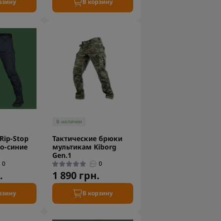
рзину
В корзину
В наличии
Rip-Stop
Тактические брюки
но-синие
мультикам Kiborg
Gen.1
0
0
.
1 890 грн.
рзину
В корзину