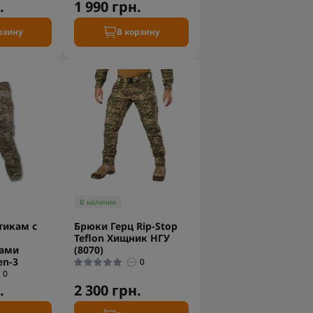
.
1 990 грн.
рзину
В корзину
В наличии
тикам с
Брюки Герц Rip-Stop
Teflon Хищник НГУ
ами
(8070)
en-3
0
0
.
2 300 грн.