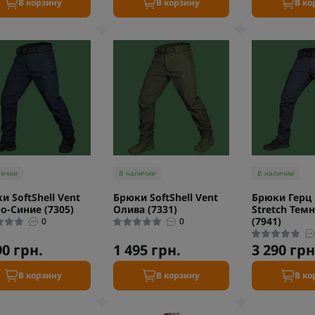
В корзину
В корзину
В ко
личии
В наличии
В наличии
и SoftShell Vent
Брюки SoftShell Vent
Брюки Герц 
о-Синие (7305)
Олива (7331)
Stretch Тем
(7941)
0
0
90 грн.
1 495 грн.
3 290 грн
В корзину
В корзину
В ко