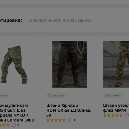
ртировка:
личии
В наличии
В наличии
ки мультикам
Штани Rip-stop
Штани утепл
KER GEN II из
HUNTER Gen.II Олива,
флісі ММ14, 
риала NYKO +
60
вки Cordura 500D
1
2