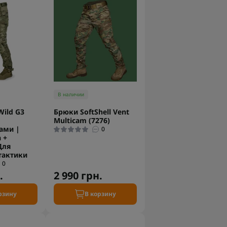
В наличии
ild G3
Брюки SoftShell Vent
Multicam (7276)
ами |
0
 +
Для
тактики
0
.
2 990 грн.
рзину
В корзину